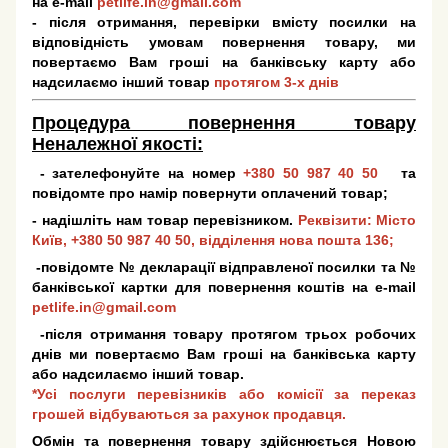
на e-mail
petlife.in@gmail.com
- після отримання, перевірки вмісту посилки на
відповідність умовам повернення товару, ми
повертаємо Вам гроші на банківську карту або
надсилаємо інший товар
протягом 3-х днів
Процедура повернення товару
Неналежної якості:
- зателефонуйте на номер
+380 50 987 40 50
та
повідомте про намір повернути оплачений товар;
- надішліть нам товар перевізником.
Реквізити: Місто
Київ,
+380 50 987 40 50
, відділення нова пошта 136;
-повідомте № декларації відправленої посилки та №
банківської картки для повернення коштів на e-mail
petlife.in@gmail.com
-після отримання товару протягом трьох робочих
днів ми повертаємо Вам гроші на банківська карту
або надсилаємо інший товар.
*Усі послуги перевізників або комісії за переказ
грошей відбуваються за рахунок продавця.
Обмін та повернення товару здійснюється Новою