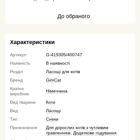
До обраного
Характеристики
Артикул
G-419305/400747
Наявність
В наявності
Розділ
Ласощі для котів
Бренд
GimCat
Країна
Німеччина
виробник
Вид тварини
Коти
Вид
Ласощі
Тип
Снеки
Призначення
Для дорослих котів з чутливим
травленням
,
Додаткове годування