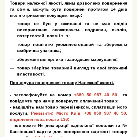
Товари належної якості, яким дозволено повернення
та обмін, можуть бути повернені протягом 14 днів
після отримання покупцем, якщо:
товар не був у вживанні та не має слідів
використання споживачем: подряпин, сколів,
потертостей, плям і т. п.;
товар повністю укомплектований та збережена
фабрична упаковка;
збережені всі ярлики і заводське маркування;
товар зберігає товарний вигляд та свої споживчі
властивості.
Процедура повернення товару Належної якості:
- зателефонуйте на номер
+380 50 987 40 50
та
повідомте про намір повернути оплачений товар;
- надішліть нам товар перевізником, сплативши його
послуги.
Реквізити: Місто Київ,
+38 050 987 40 50
,
відділення нова пошта 136;
- повідомте № декларації надісланої посилки та №
банківської картки для повернення вартості товару