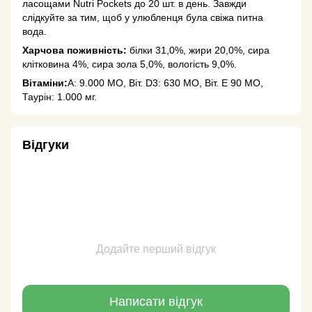
ласощами Nutri Pockets до 20 шт. в день. Завжди
слідкуйте за тим, щоб у улюбленця була свіжа питна
вода.
Харчова поживність:
білки 31,0%, жири 20,0%, сира
клітковина 4%, сира зола 5,0%, вологість 9,0%.
Вітаміни:
A: 9.000 МО, Віт. D3: 630 МО, Віт. E 90 МО,
Таурін: 1.000 мг.
Відгуки
Додайте перший відгук
Написати відгук