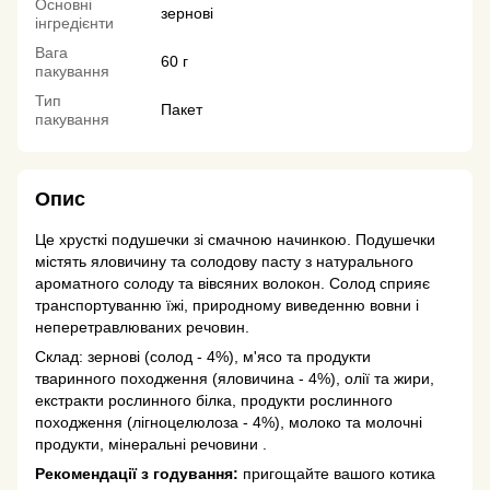
Основні
зернові
інгредієнти
Вага
60 г
пакування
Тип
Пакет
пакування
Опис
Це хрусткі подушечки зі смачною начинкою. Подушечки
містять яловичину та солодову пасту з натурального
ароматного солоду та вівсяних волокон. Солод сприяє
транспортуванню їжі, природному виведенню вовни і
неперетравлюваних речовин.
Склад: зернові (солод - 4%), м'ясо та продукти
тваринного походження (яловичина - 4%), олії та жири,
екстракти рослинного білка, продукти рослинного
походження (лігноцелюлоза - 4%), молоко та молочні
продукти, мінеральні речовини .
Рекомендації з годування:
пригощайте вашого котика