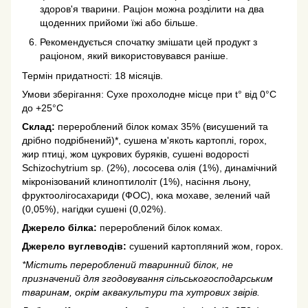
здоров'я тварини. Раціон можна розділити на два
щоденних прийоми їжі або більше.
Рекомендується спочатку змішати цей продукт з
раціоном, який використовувався раніше.
Термін придатності: 18 місяців.
Умови зберігання: Cухе прохолодне місце при t° від 0°С
до +25°С
Склад:
перероблений білок комах 35% (висушений та
дрібно подрібнений)*, сушена м'якоть картоплі, горох,
жир птиці, жом цукрових буряків, сушені водорості
Schizochytrium sp. (2%), лососева олія (1%), динамічний
мікронізований клиноптилоліт (1%), насіння льону,
фруктоолігосахариди (ФОС), юка мохаве, зелений чай
(0,05%), нагідки сушені (0,02%).
Джерело білка:
перероблений білок комах.
Джерело вуглеводів:
сушений картопляний жом, горох.
*Містить перероблений тваринний білок, не
призначений для згодовування сільськогосподарським
тваринам, окрім аквакультури та хутрових звірів.