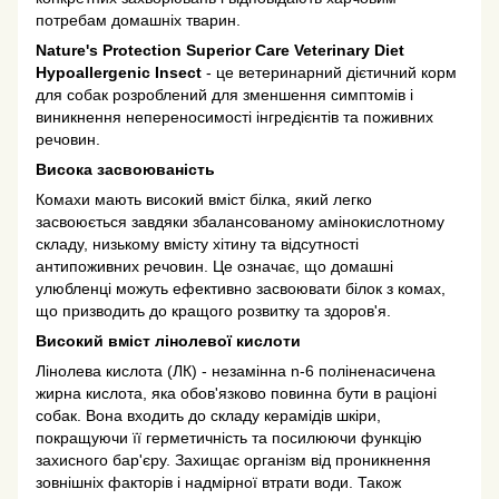
потребам домашніх тварин.
Nature's Protection Superior Care Veterinary Diet
Hypoallergenic Insect
- це ветеринарний дієтичний корм
для собак розроблений для зменшення симптомів і
виникнення непереносимості інгредієнтів та поживних
речовин.
Висока засвоюваність
Комахи мають високий вміст білка, який легко
засвоюється завдяки збалансованому амінокислотному
складу, низькому вмісту хітину та відсутності
антипоживних речовин. Це означає, що домашні
улюбленці можуть ефективно засвоювати білок з комах,
що призводить до кращого розвитку та здоров'я.
Високий вміст лінолевої кислоти
Лінолева кислота (ЛК) - незамінна n-6 поліненасичена
жирна кислота, яка обов'язково повинна бути в раціоні
собак. Вона входить до складу керамідів шкіри,
покращуючи її герметичність та посилюючи функцію
захисного бар'єру. Захищає організм від проникнення
зовнішніх факторів і надмірної втрати води. Також