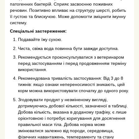
патогенних бактерій. Сприяє засвоєнню поживних
речовин. Позитивно впливає на структуру шерсті, робить
її густою та блискучою. Може допомогти зміцнити імунну
систему.
Спеціальні застереження:
Подавайте їжу сухою.
Чиста, свіжа вода повинна бути завжди доступна.
Рекомендується проконсультуватися з ветеринаром
перед застосуванням і перед продовженням терміну
використання.
Рекомендована тривалість застосування: Від 3 до 8
тижнів: якщо ознаки непереносимості зникають, цей
корм можна використовувати спочатку до одного року.
Згодовувати продукт у незміненому вигляді,
дотримуючись добової кількості, зазначеної в таблиці.
Добова кількість, вказана в доданому графіку, є лише
орієнтовною і потребує коригування для досягнення
правильної маси тіла. Добова норма може
змінюватися залежно від породи, середовища,
фізичних навантажень, темпераменту та стану