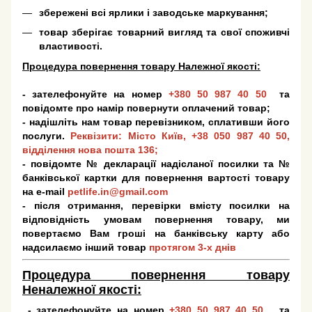
збережені всі ярлики і заводське маркування;
товар зберігає товарний вигляд та свої споживчі
властивості.
Процедура повернення товару Належної якості:
- зателефонуйте на номер
+380 50 987 40 50
та
повідомте про намір повернути оплачений товар;
- надішліть нам товар перевізником, сплативши його
послуги.
Реквізити: Місто Київ,
+38 050 987 40 50
,
відділення нова пошта 136;
- повідомте № декларації надісланої посилки та №
банківської картки для повернення вартості товару
на e-mail
petlife.in@gmail.com
- після отримання, перевірки вмісту посилки на
відповідність умовам повернення товару, ми
повертаємо Вам гроші на банківську карту або
надсилаємо інший товар
протягом 3-х днів
Процедура повернення товару
Неналежної якості:
- зателефонуйте на номер
+380 50 987 40 50
та