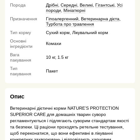
Порода
Дрібні
,
Середні
,
Великі
,
Гігантські
,
Усі
породи
,
Мініатюрні
Призначення
Гіпоалергенний
,
Ветеринарна дієта
,
Турбота про травлення
Тип корму
Сухий корм, Лікувальний корм
Основні
Комахи
інгредієнти
Вага
10 кг, 1.5 кг
пакування
Тип
Пакет
пакування
Опис
Ветеринарні дієтичні корми NATURE’S PROTECTION
SUPERIOR CARE для домашніх тварин суворо
регламентуються і підлягають суворим стандартам якості
та безпеки. Ці раціони проходять ретельне тестування,
щоб переконатися, що вони ефективні в лікуванні
конкретних захворювань і відповідають харчовим