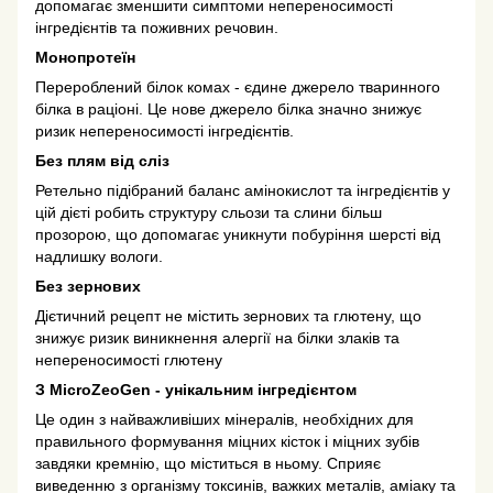
допомагає зменшити симптоми непереносимості
інгредієнтів та поживних речовин.
Монопротеїн
Перероблений білок комах - єдине джерело тваринного
білка в раціоні. Це нове джерело білка значно знижує
ризик непереносимості інгредієнтів.
Без плям від сліз
Ретельно підібраний баланс амінокислот та інгредієнтів у
цій дієті робить структуру сльози та слини більш
прозорою, що допомагає уникнути побуріння шерсті від
надлишку вологи.
Без зернових
Дієтичний рецепт не містить зернових та глютену, що
знижує ризик виникнення алергії на білки злаків та
непереносимості глютену
З MicroZeoGen - унікальним інгредієнтом
Це один з найважливіших мінералів, необхідних для
правильного формування міцних кісток і міцних зубів
завдяки кремнію, що міститься в ньому. Сприяє
виведенню з організму токсинів, важких металів, аміаку та