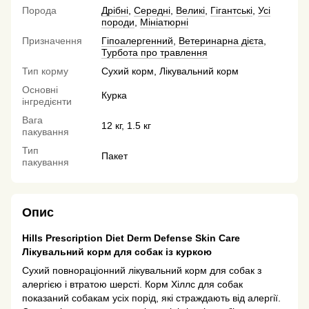
Порода
Дрібні
,
Середні
,
Великі
,
Гігантські
,
Усі
породи
,
Мініатюрні
Призначення
Гіпоалергенний
,
Ветеринарна дієта
,
Турбота про травлення
Тип корму
Сухий корм, Лікувальний корм
Основні
Курка
інгредієнти
Вага
12 кг, 1.5 кг
пакування
Тип
Пакет
пакування
Опис
Hills Prescription Diet Derm Defense Skin Care
Лікувальний корм для собак із куркою
Сухий повнораціонний лікувальний корм для собак з
алергією і втратою шерсті. Корм Хіллс для собак
показаний собакам усіх порід, які страждають від алергії.