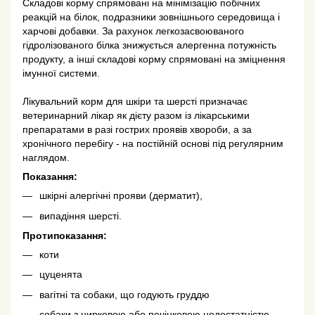
Складові корму спрямовані на мінімізацію побічних
реакцій на білок, подразники зовнішнього середовища і
харчові добавки. За рахунок легкозасвоюваного
гідролізованого білка знижується алергенна потужність
продукту, а інші складові корму спрямовані на зміцнення
імунної системи.
Лікувальний корм для шкіри та шерсті призначає
ветеринарний лікар як дієту разом із лікарськими
препаратами в разі гострих проявів хвороби, а за
хронічного перебігу - на постійній основі під регулярним
наглядом.
Показання:
шкірні алергічні прояви (дерматит),
випадіння шерсті.
Протипоказання:
коти
цуценята
вагітні та собаки, що годують груддю
собаки з нирковою або печінковою недостатністю.