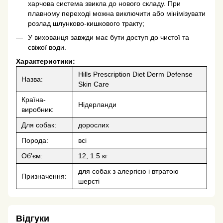
харчова система звикла до нового складу. При
плавному переході можна виключити або мінімізувати
розлад шлунково-кишкового тракту;
У вихованця завжди має бути доступ до чистої та
свіжої води.
Характеристики:
Hills Prescription Diet Derm Defense
Назва:
Skin Care
Країна-
Нідерланди
виробник:
Для собак:
дорослих
Порода:
всі
Об'єм:
12, 1.5 кг
для собак з алергією і втратою
Призначення:
шерсті
Відгуки