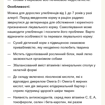
Особливості:
Можна для дорослих улюбленців від 1 до 7 років у разі
алергії. Перед введенням корму в раціон радимо
звернутися до ветеринара для обстеження і коректного
призначення лікувального корму. Самолікування може
нашкодити улюбленцю і посилити його проблеми. Варто
відзначити особливості та переваги лікувального корму:
Сухий дієтичний корм з підвищеною смаковою
привабливістю, яку неодмінно полюбить тварина
Містить гідролізований рослинний білок, який легко
засвоюється організмом собаки
Збалансований вміст вітамінів і мінеральних сполук у
хелатній формі
До складу включено ліноленові кислоти, які є
відповідно джерелом Омега-3 і Омега-6 жирних
кислот, чия дія зміцнює епідермальний бартер і
сприяє підтримці здоров'я шкіри тварин
Наявність антиоксидантів, серед яких вітаміни C, E, A,
токофероли, селен і бета-каротин, які разом