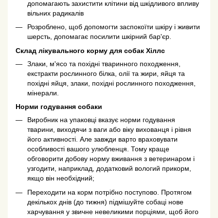
допомагають захистити клітини від шкідливого впливу
вільних радикалів
Розроблено, щоб допомогти заспокоїти шкіру і живити
шерсть, допомагає посилити шкірний бар'єр.
Склад лікувального корму для собак Хіллс
Злаки, м'ясо та похідні тваринного походження,
екстракти рослинного білка, олії та жири, яйця та
похідні яйця, злаки, похідні рослинного походження,
мінерали.
Норми годування собаки
Виробник на упаковці вказує норми годування
тварини, виходячи з ваги або віку вихованця і рівня
його активності. Але завжди варто враховувати
особливості вашого улюбленця. Тому краще
обговорити добову норму вживання з ветеринаром і
узгодити, наприклад, додатковий вологий прикорм,
якщо він необхідний;
Переходити на корм потрібно поступово. Протягом
декількох днів (до тижня) підмішуйте собаці нове
харчування у звичне невеликими порціями, щоб його