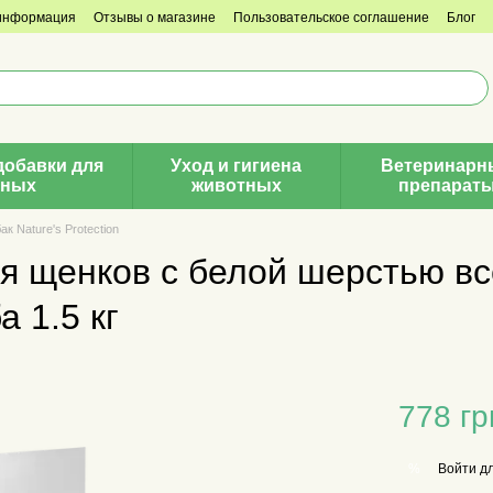
 информация
Отзывы о магазине
Пользовательское соглашение
Блог
добавки для
Уход и гигиена
Ветеринарн
тных
животных
препарат
к Nature's Protection
я щенков с белой шерстью вс
а 1.5 кг
778 гр
Войти
дл
%