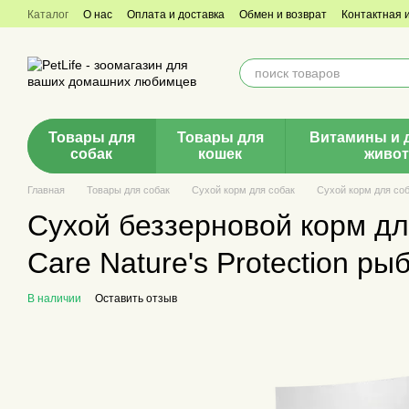
Перейти к основному контенту
Каталог
О нас
Оплата и доставка
Обмен и возврат
Контактная
Товары для
Товары для
Витамины и 
собак
кошек
живо
Главная
Товары для собак
Сухой корм для собак
Сухой корм для соба
Сухой беззерновой корм дл
Care Nature's Protection рыб
В наличии
Оставить отзыв