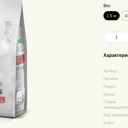
Вес
1.5 кг
10
Характери
Артикул
Наличие
Раздел
Бренд
Страна
производител
Вид животны
Класс