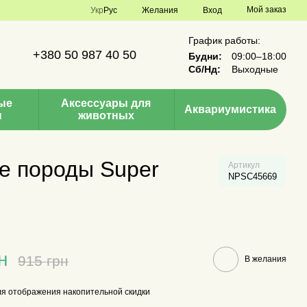
Мой заказ
Укр
Рус
Желания
Вход
График работы:
+380 50 987 40 50
Будни:
09:00–18:00
Сб/Нд:
Выходные
ые
Аксессуары для
Аквариумистика
ы
животных
е породы Super
Артикул
NPSC45669
н
915 грн
В желания
я отображения накопительной скидки