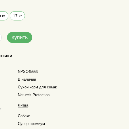
 кг
17 кг
Купить
стики
NPSC45669
В наличии
Сухой корм для собак
Nature's Protection
Литва
ь
х
Собаки
Супер премиум