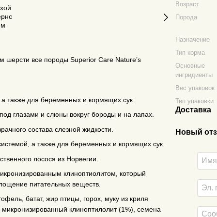
Возраст
Порода
Назначение
Тип корма
м шерсти все породы Superior Care Nature’s
Основные
ингридиенты
Вес упаковок
 а также для беременных и кормящих сук
Тип упаковки
Доставка
 под глазами и слюны вокруг бороды и на лапах.
рачного состава слезной жидкости.
Новый отз
истемой, а также для беременных и кормящих сук.
ственного лосося из Норвегии.
микронизированным клиноптиолитом, который
глощение питательных веществ.
фель, батат, жир птицы, горох, муку из криля
о микронизированный клиноптилолит (1%), семена