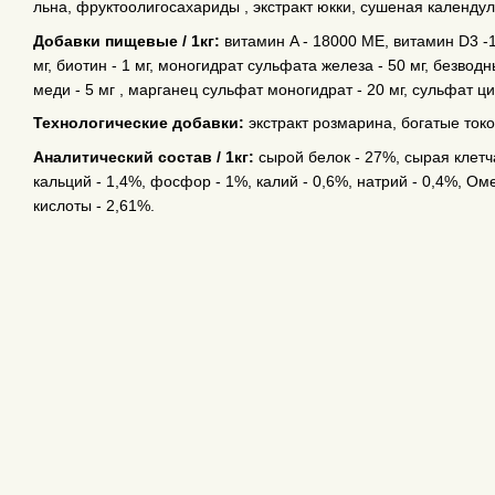
льна, фруктоолигосахариды , экстракт юкки, сушеная календул
Добавки пищевые / 1кг:
витамин A - 18000 МЕ, витамин D3 -1
мг, биотин - 1 мг, моногидрат сульфата железа - 50 мг, безвод
меди - 5 мг , марганец сульфат моногидрат - 20 мг, сульфат ци
Технологические добавки:
экстракт розмарина, богатые ток
Aнaлитический состав / 1кг:
сырой белок - 27%, сырая клетча
кальций - 1,4%, фосфор - 1%, калий - 0,6%, натрий - 0,4%, О
кислоты - 2,61%.