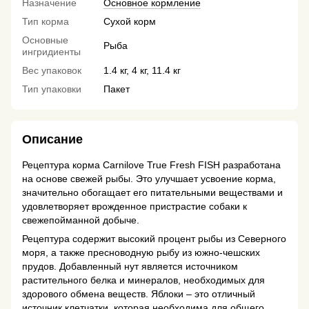
Назначение
Основное кормление
Тип корма
Сухой корм
Основные
Рыба
ингридиенты
Вес упаковок
1.4 кг, 4 кг, 11.4 кг
Тип упаковки
Пакет
Описание
Рецептура корма Carnilove True Fresh FISH разработана
на основе свежей рыбы. Это улучшает усвоение корма,
значительно обогащает его питательными веществами и
удовлетворяет врожденное пристрастие собаки к
свежепойманной добыче.
Рецептура содержит высокий процент рыбы из Северного
моря, а также пресноводную рыбу из южно-чешских
прудов. Добавленный нут является источником
растительного белка и минералов, необходимых для
здорового обмена веществ. Яблоки – это отличный
источник клетчатки, которая необходима для общего