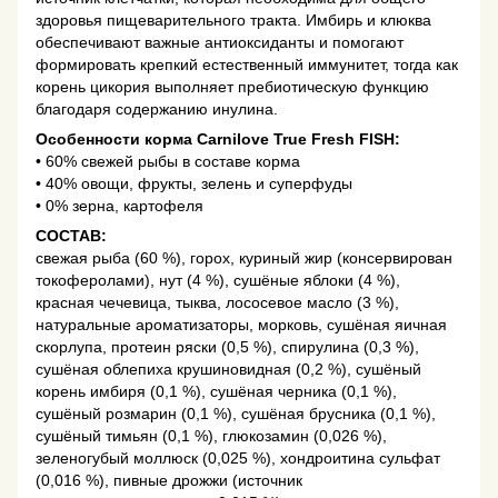
здоровья пищеварительного тракта. Имбирь и клюква
обеспечивают важные антиоксиданты и помогают
формировать крепкий естественный иммунитет, тогда как
корень цикория выполняет пребиотическую функцию
благодаря содержанию инулина.
Особенности корма Carnilove True Fresh FISH:
• 60% свежей рыбы в составе корма
• 40% овощи, фрукты, зелень и суперфуды
• 0% зерна, картофеля
СОСТАВ:
свежая рыба (60 %), горох, куриный жир (консервирован
токоферолами), нут (4 %), сушёные яблоки (4 %),
красная чечевица, тыква, лососевое масло (3 %),
натуральные ароматизаторы, морковь, сушёная яичная
скорлупа, протеин ряски (0,5 %), спирулина (0,3 %),
сушёная облепиха крушиновидная (0,2 %), сушёный
корень имбиря (0,1 %), сушёная черника (0,1 %),
сушёный розмарин (0,1 %), сушёная брусника (0,1 %),
сушёный тимьян (0,1 %), глюкозамин (0,026 %),
зеленогубый моллюск (0,025 %), хондроитина сульфат
(0,016 %), пивные дрожжи (источник