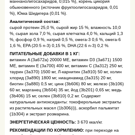
маннанолигосахаридов, 0,015 %), корень цикория
обыкновенного (источник фруктоолигосахаридов, 0,01
%), Юкка Шидигера (0,01 %).
Аналитический состав:
сырой протеин 25,0 %, сырой жир 15 %, влажность 10,0
%, сырая зола 7,0 %, сырая клетчатка 4,0 %, кальций 1,3
%, фосфор 0,9 %, натрий 0,5 %, омега-3 0,6 %, омега-6
1,6 %, EPA (20:5 n-3) 0,15 %, DHA (22:6 n-3) 0,2 %.
ПИТАТЕЛЬНЫЕ ДОБАВКИ В 1 КГ:
витамин A (3a672a) 20000 МЕ, витамин D3 (3a671) 1500
МЕ, витамин E (3a700) 400 мг, витамин C (3a312) 250 мг,
таурин (3a370) 1500 мг, Л-карнитин (3a910) 50 мг, холин
хлорид (3a890) 1800 мг, ниацинамид (3a315) 20 мг,
биотин (3a880) 0,5 мг, цинк (3b606) 80 мг, железо (3b106)
60 мг, марганец (3b504) 35 мг, йод (3b201) 0,65 мг, медь
(3b406) 15 мг, селен (3b810) 0,2 мг. Содержит
натуральные антиоксиданты: токоферольные экстракты
из растительных масел (1b306(i)), аскорбил пальмитат
(1b304) и экстракт розмарина.
ЭНЕРГЕТИЧЕСКАЯ ЦЕННОСТЬ:
3 670 ккал/кг.
РЕКОМЕНДАЦИИ ПО КОРМЛЕНИЮ:
при переходе на