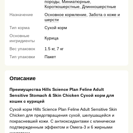
породы
,
Миниатюрные
,
Короткошерстные
,
Длинношерстные
Назначение
Основное кормление
,
Забота о коже и
шерсти
Тип корма
Сухой корм
Основные
Курица
ингридиенты
Вес упаковок
1.5 кг, 7 кг
Тип упаковки
Пакет
Описание
Преимущества Hills Science Plan Feline Adult
Sensitive Stomach & Skin Chicken Сухой корм для
кошек с курицей
Сухой корм Hills Science Plan Feline Adult Sensitive Skin
Chicken для предотвращения сухой, шелушащейся и
покрасневшей кожи. С антиоксидантами с клинически
подтвержденным эффектом и Омега-3 и 6 жирными