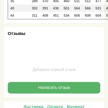
35
289
370
405
460
511
512
477
4
40
302
391
430
501
564
566
531
4
44
311
408
451
534
606
608
604
5
Отзывы
Добавьте первый отзыв
Написать отзыв
Доставка
Оплата
Возврат