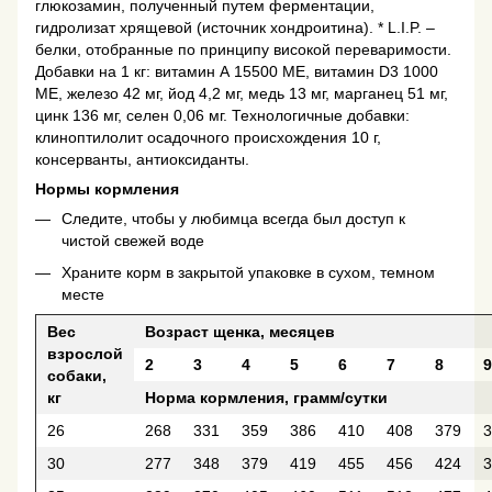
глюкозамин, полученный путем ферментации,
гидролизат хрящевой (источник хондроитина). * L.I.P. –
белки, отобранные по принципу високой переваримости.
Добавки на 1 кг: витамин А 15500 МЕ, витамин D3 1000
МЕ, железо 42 мг, йод 4,2 мг, медь 13 мг, марганец 51 мг,
цинк 136 мг, селен 0,06 мг. Технологичные добавки:
клиноптилолит осадочного происхождения 10 г,
консерванты, антиоксиданты.
Нормы кормления
Следите, чтобы у любимца всегда был доступ к
чистой свежей воде
Храните корм в закрытой упаковке в сухом, темном
месте
Вес
Возраст щенка, месяцев
взрослой
2
3
4
5
6
7
8
9
собаки,
кг
Норма кормления, грамм/сутки
26
268
331
359
386
410
408
379
3
30
277
348
379
419
455
456
424
3