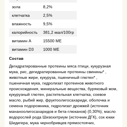
зола
8,2%
клетчатка
2,5%
влажность
9,5%
калорийность
381,2 ккал/100гр
витамин А
15500 МЕ
витамин D3
1000 МЕ
Состав
Дегидратированные протеины мяса птици, кукурузная
мука, рис, дегидратированные протеины свинины* ,
животные жири, кукуруза, пшеничный глютен* ,
пшеничная мука, гидролизат протеинов животного
происхождения, минеральные вещества, буряковый жом,
кукурузный глютен, растительная клетчатка, соевое
масло, рыбий жир, фруктоолигосахариди, оболочка и
семена подорожника, гидролизат дрожжей (источник
мананоолигосахаридов и бета-глюканов) (0,30%), масло
водорослей рода Шизохитриум (источник ДГК), cок юкки
Шидигера, мука чернобривцев прямостоячих,