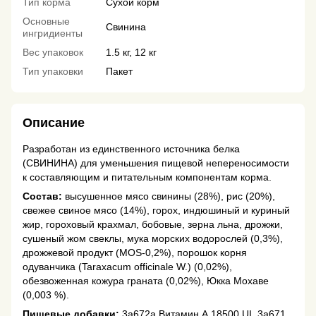
Тип корма
Сухой корм
Основные
Свинина
ингридиенты
Вес упаковок
1.5 кг, 12 кг
Тип упаковки
Пакет
Описание
Разработан из единственного источника белка
(СВИНИНА) для уменьшения пищевой непереносимости
к составляющим и питательным компонентам корма.
Состав:
высушенное мясо свинины (28%), рис (20%),
свежее свиное мясо (14%), горох, индюшиный и куриный
жир, гороховый крахмал, бобовые, зерна льна, дрожжи,
сушеный жом свеклы, мука морских водорослей (0,3%),
дрожжевой продукт (МОS-0,2%), порошок корня
одуванчика (Taraxacum officinale W.) (0,02%),
обезвоженная кожура граната (0,02%), Юкка Мохаве
(0,003 %).
Пищевые добавки:
3a672a Витамин А 18500 UI, 3a671