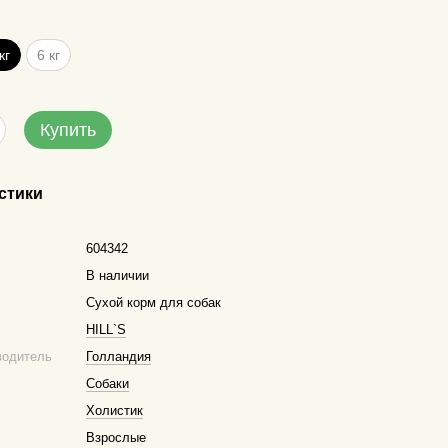
кг
6 кг
Купить
стики
604342
В наличии
Сухой корм для собак
HILL`S
водитель
Голландия
х
Собаки
Холистик
Взрослые