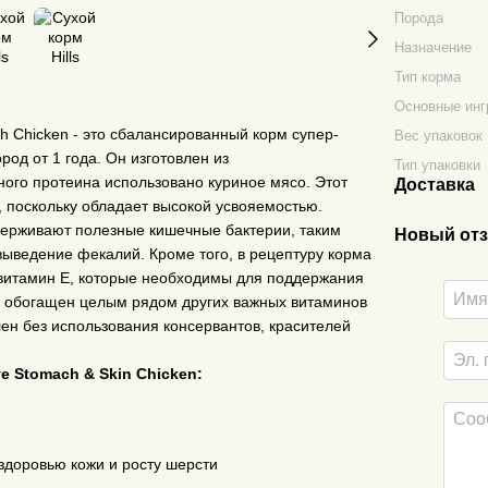
Порода
Назначение
Тип корма
Основные инг
 with Chicken - это сбалансированный корм супер-
Вес упаковок
од от 1 года. Он изготовлен из
Тип упаковки
ного протеина использовано куриное мясо. Этот
Доставка
 поскольку обладает высокой усвояемостью.
держивают полезные кишечные бактерии, таким
Новый отз
ыведение фекалий. Кроме того, в рецептуру корма
витамин E, которые необходимы для поддержания
а обогащен целым рядом других важных витаминов
лен без использования консервантов, красителей
ve Stomach & Skin Chicken:
доровью кожи и росту шерсти