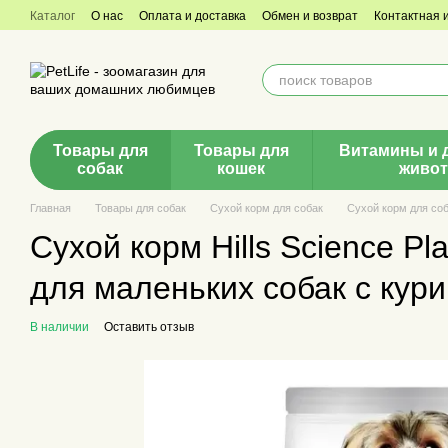
Перейти к основному контенту
Каталог
О нас
Оплата и доставка
Обмен и возврат
Контактная
Товары для
Товары для
Витамины и 
собак
кошек
живо
Главная
Товары для собак
Сухой корм для собак
Сухой корм для соб
Сухой корм Hills Science Pla
для маленьких собак с кури
В наличии
Оставить отзыв