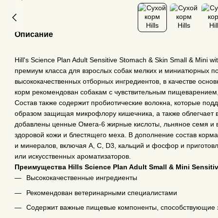
Описание
Hill's Science Plan Adult Sensitive Stomach & Skin Small & Mini
премиум класса для взрослых собак мелких и миниатюрных пор
высококачественных отборных ингредиентов, в качестве основ
корм рекомендован собакам с чувствительным пищеварением,
Состав также содержит пробиотические волокна, которые под
образом защищая микрофлору кишечника, а также облегчает в
добавлены ценные Омега-6 жирные кислоты, льняное семя и 
здоровой кожи и блестящего меха. В дополнение состав корм
и минералов, включая A, C, D3, кальций и фосфор и приготов
или искусственных ароматизаторов.
Преимущества Hills Science Plan Adult Small & Mini Sensiti
Высококачественные ингредиенты
Рекомендован ветеринарными специалистами
Содержит важные пищевые компоненты, способствующие з