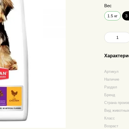
Вес
1.5 кг
3 
Характери
Артикул
Наличие
Раздел
Бренд
Страна произ
Вид животны
Класс
Возраст