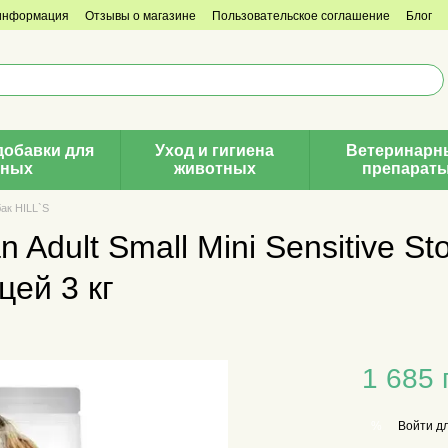
 информация
Отзывы о магазине
Пользовательское соглашение
Блог
добавки для
Уход и гигиена
Ветеринарн
тных
животных
препарат
ак HILL`S
n Adult Small Mini Sensitive S
цей 3 кг
1 685 
Войти
дл
%