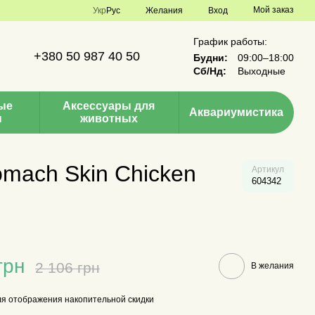
Мой заказ
Укр
Рус
Желания
Вход
График работы:
+380 50 987 40 50
Будни:
09:00–18:00
Сб/Нд:
Выходные
ые
Аксессуары для
Аквариумистика
ы
животных
tomach Skin Chicken
Артикул
604342
грн
2 106 грн
В желания
я отображения накопительной скидки