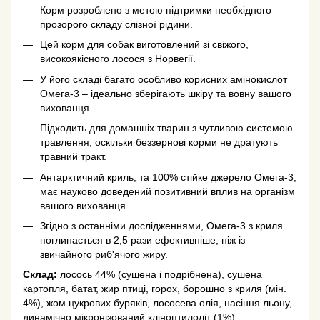
Корм розроблено з метою підтримки необхідного
прозорого складу слізної рідини.
Цей корм для собак виготовлений зі свіжого,
високоякісного лосося з Норвегії.
У його складі багато особливо корисних амінокислот
Омега-3 – ідеально зберігають шкіру та вовну вашого
вихованця.
Підходить для домашніх тварин з чутливою системою
травлення, оскільки беззернові корми не дратують
травний тракт.
Антарктичний криль, та 100% стійке джерело Омега-3,
має науково доведений позитивний вплив на організм
вашого вихованця.
Згідно з останніми дослідженнями, Омега-3 з криля
поглинається в 2,5 рази ефективніше, ніж із
звичайного риб'ячого жиру.
Склад:
лосось 44% (сушена і подрібнена), сушена
картопля, батат, жир птиці, горох, борошно з криля (мін.
4%), жом цукрових буряків, лососева олія, насіння льону,
динамічно мікронізований кліноптилоліт (1%),