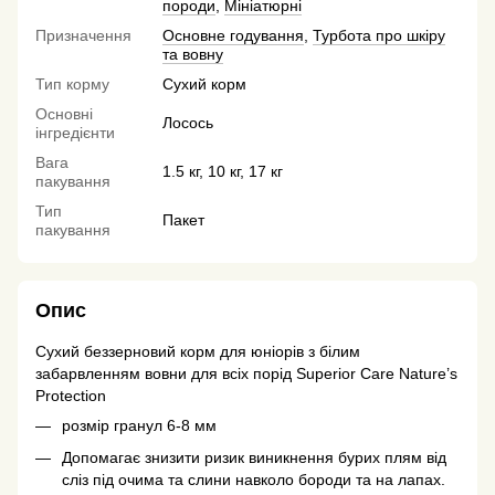
породи
,
Мініатюрні
Призначення
Основне годування
,
Турбота про шкіру
та вовну
Тип корму
Сухий корм
Основні
Лосось
інгредієнти
Вага
1.5 кг, 10 кг, 17 кг
пакування
Тип
Пакет
пакування
Опис
Сухий беззерновий корм для юніорів з білим
забарвленням вовни для всіх порід Superior Care Nature’s
Protection
розмір гранул 6-8 мм
Допомагає знизити ризик виникнення бурих плям від
сліз під очима та слини навколо бороди та на лапах.