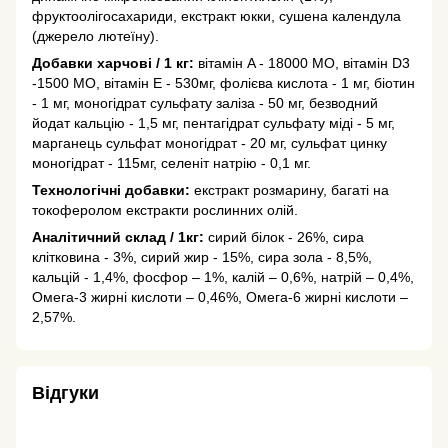
фруктоолігосахариди, екстракт юкки, сушена календула
(джерело лютеїну).
Добавки харчові / 1 кг:
вітамін A - 18000 МО, вітамін D3
-1500 МО, вітамін E - 530мг, фолієва кислота - 1 мг, біотин
- 1 мг, моногідрат сульфату заліза - 50 мг, безводний
йодат кальцію - 1,5 мг, пентагідрат сульфату міді - 5 мг,
марганець сульфат моногідрат - 20 мг, сульфат цинку
моногідрат - 115мг, селеніт натрію - 0,1 мг.
Технологічні добавки:
екстракт розмарину, багаті на
токоферолом екстракти рослинних олій.
Аналітичний склад / 1кг:
сирий білок - 26%, сира
клітковина - 3%, сирий жир - 15%, сира зола - 8,5%,
кальцій - 1,4%, фосфор – 1%, калій – 0,6%, натрій – 0,4%,
Омега-3 жирні кислоти – 0,46%, Омега-6 жирні кислоти –
2,57%.
Відгуки