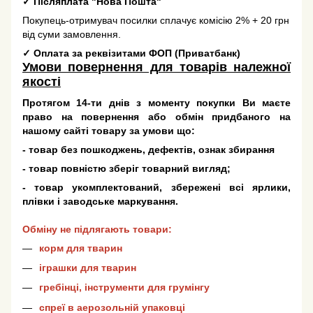
✓
Післяплата "Нова Пошта"
Покупець-отримувач посилки сплачує комісію 2% + 20 грн
від суми замовлення.
✓
Оплата за реквізитами ФОП (Приватбанк)
Умови повернення для товарів належної
якості
Протягом 14-ти днів з моменту покупки Ви маєте
право на повернення або обмін придбаного на
нашому сайті товару за умови що:
- товар без пошкоджень, дефектів, ознак збирання
- товар повністю зберіг товарний вигляд;
- товар укомплектований, збережені всі ярлики,
плівки і заводське маркування.
Обміну не підлягають товари:
корм для тварин
іграшки для тварин
гребінці, інструменти для грумінгу
спреї в аерозольній упаковці