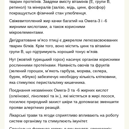
тварин протеїнів. Завдяки вмісту вітамінів (Е, групи В,
ретинол) та мінералів (залізо, мідь, цинк, фосфор)
покращується фізичний стан улюбленця.
Свіжевитоплений жир качки багатий на Омега-3 і -6
жирними кислотами, а також корисними
мікроелементами.
Дегідратоване м'ясо птиці є джерелом легкозасвоюваних
тварин білків. Крім того, воно містить цинк та вітаміни
групи В, що підтримують хороший тонус м'язів.
Нут (жовтий турецький горох) насичує організм корисними
рослинними протеїнами. Наявність овочів та фруктів
(зелений горошок, м'якоть гарбуза, морква, селера,
буряк, яблуко) забезпечує необхідну кількість клітковини,
яка стимулює перистальтику кишечника.
Поєднання незамінних Омега-3 та -6 жирних кислот
(олеїнової, лінолевої та ін.), які містяться в жирі лосося,
посилює природний захист шкіри та допомагає зменшити
прояви алергічних реакцій.
Лікарські трави та ягоди сприятливо впливають на роботу
систем організму та стимулюють імунітет.
Спеціальна формула корму, в яку входять глюкозамін,