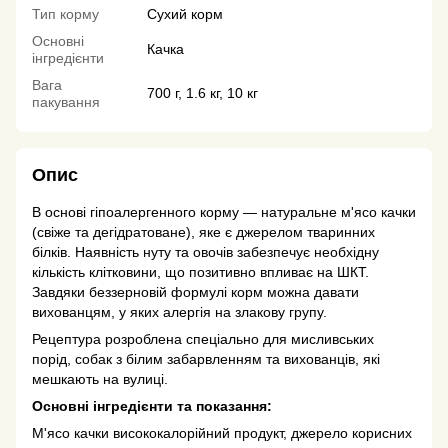
Тип корму
Сухий корм
Основні
Качка
інгредієнти
Вага
700 г, 1.6 кг, 10 кг
пакування
Опис
В основі гіпоалергенного корму — натуральне м'ясо качки
(свіже та дегідратоване), яке є джерелом тваринних
білків. Наявність нуту та овочів забезпечує необхідну
кількість клітковини, що позитивно впливає на ШКТ.
Завдяки беззерновій формулі корм можна давати
вихованцям, у яких алергія на злакову групу.
Рецептура розроблена спеціально для мисливських
порід, собак з білим забарвленням та вихованців, які
мешкають на вулиці.
Основні інгредієнти та показання:
М'ясо качки висококалорійний продукт, джерело корисних