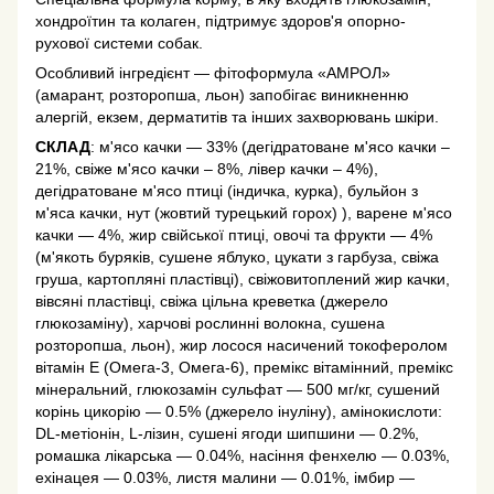
хондроїтин та колаген, підтримує здоров'я опорно-
рухової системи собак.
Особливий інгредієнт — фітоформула «АМРОЛ»
(амарант, розторопша, льон) запобігає виникненню
алергій, екзем, дерматитів та інших захворювань шкіри.
СКЛАД
: м'ясо качки — 33% (дегідратоване м'ясо качки –
21%, свіже м'ясо качки – 8%, лівер качки – 4%),
дегідратоване м'ясо птиці (індичка, курка), бульйон з
м'яса качки, нут (жовтий турецький горох) ), варене м'ясо
качки — 4%, жир свійської птиці, овочі та фрукти — 4%
(м'якоть буряків, сушене яблуко, цукати з гарбуза, свіжа
груша, картопляні пластівці), свіжовитоплений жир качки,
вівсяні пластівці, свіжа цільна креветка (джерело
глюкозаміну), харчові рослинні волокна, сушена
розторопша, льон), жир лосося насичений токоферолом
вітамін Е (Омега-3, Омега-6), премікс вітамінний, премікс
мінеральний, глюкозамін сульфат — 500 мг/кг, сушений
корінь цикорію — 0.5% (джерело інуліну), амінокислоти:
DL-метіонін, L-лізин, сушені ягоди шипшини — 0.2%,
ромашка лікарська — 0.04%, насіння фенхелю — 0.03%,
ехінацея — 0.03%, листя малини — 0.01%, імбир —