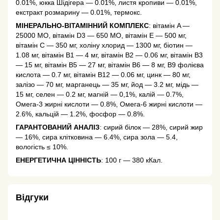
0.01%, юкка Шідігера — 0.01%, листя кропиви — 0.01%,
екстракт розмарину — 0.01%, термокс.
МІНЕРАЛЬНО-ВІТАМІННИЙ КОМПЛЕКС
: вітамін A —
25000 МО, вітамін D3 — 650 МО, вітамін Е — 500 мг,
вітамін C — 350 мг, холіну хлорид — 1300 мг, біотин —
1.08 мг, вітамін В1 — 4 мг, вітамін В2 — 0.06 мг, вітамін В3
— 15 мг, вітамін В5 — 27 мг, вітамін В6 — 8 мг, В9 фолієва
кислота — 0.7 мг, вітамін В12 — 0.06 мг, цинк — 80 мг,
залізо — 70 мг, марганець — 35 мг, йод — 3.2 мг, мідь —
15 мг, селен — 0.2 мг, магній — 0,1%, калій — 0.7%,
Омега-3 жирні кислоти — 0.8%, Омега-6 жирні кислоти —
2.6%, кальцій — 1.2%, фосфор — 0.8%.
ГАРАНТОВАНИЙ АНАЛІЗ
: сирий білок — 28%, сирий жир
— 16%, сира клітковина — 6.4%, сира зола — 5.4,
вологість ≤ 10%.
ЕНЕРГЕТИЧНА ЦІННІСТЬ
: 100 г — 380 кКал.
Відгуки