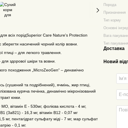
Порода
Призначення
Тип корму
Основні інгре
я всіх порідSuperior Care Nature's Protection
Вага пакуван
Тип пакуванн
 зберегти насичений чорний колір вовни.
Доставка
ї птиці – для легкого травлення.
для здорової шкіри та вовни.
Новий від
вого походження „MicroZeoGen“ – динамічно
ось (сушений та подрібнений), ячмінь, жир птиці,
ролізована куряча печінка, динамічно мікронізований
тракт юкки.
 МО, вітамін E - 530мг, фолієва кислота - 4 мг,
н B1 (3a821) - 16,3 мг, вітамін B12 - 0,07 мг
,5 мг, пентагідрат сульфату міді - 7 мг, мар сульфат
атрію - 0,1 мг.