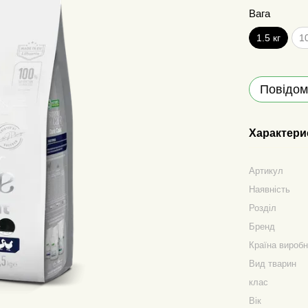
Вага
1.5 кг
10
Повідом
Характери
Артикул
Наявність
Розділ
Бренд
Країна вироб
Вид тварин
клас
Вік