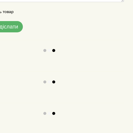
ь товар
діслати