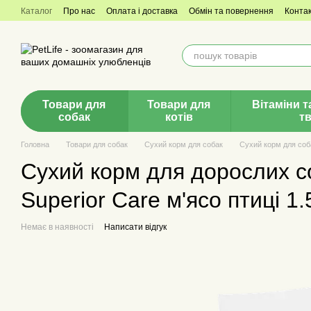
Перейти до основного контенту
Каталог
Про нас
Оплата і доставка
Обмін та повернення
Конта
Товари для
Товари для
Вітаміни т
собак
котів
т
Головна
Товари для собак
Сухий корм для собак
Сухий корм для соба
Сухий корм для дорослих со
Superior Care м'ясо птиці 1.
Немає в наявності
Написати відгук