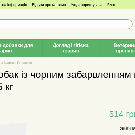
ктна інформація
Відгуки про магазин
Угода користувача
Блог
а добавки для
Догляд і гігієна
Ветерин
варин
тварин
препар
к Nature's Protection
бак із чорним забарвленням в
5 кг
514 гр
Увійти
дл
%