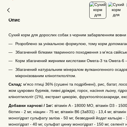
Опис
Сухий корм для дорослих собак з чорним забарвленням вовни дл
Розроблено за унікальною формулою, тому корм допомагає
Збагачений білками тваринного походження з м'яса свійсько
Корм збагачений жирними кислотами Омега-3 та Омега-6 – 
Збагачений натуральним мінералом вулканогенного осадо
мікронізованим кліноптилолітом.
Склад:
м'ясо птиці 36% (сушені та подрібнені), рис, батат, лос
жом цукрових буряків, пивні дріжджі, горох, насіння льону, гід
кліноптилоліт (1%), екстракт цикорію, фруктоолігосахариди, екс
Добавки харчові / 1кг:
вітамін A - 18000 МО, вітамін D3 - 1500
біотин - 2 мг, ніацин - 75 мг, вітамін B6 (3a831) - 13,4 мг, вітамі
моногідрат сульфату заліза - 50 мг, безводний йодат кальцію - 1
моногідрат - 40 мг, сульфат цинку моногідрат - 150 мг, селеніт н