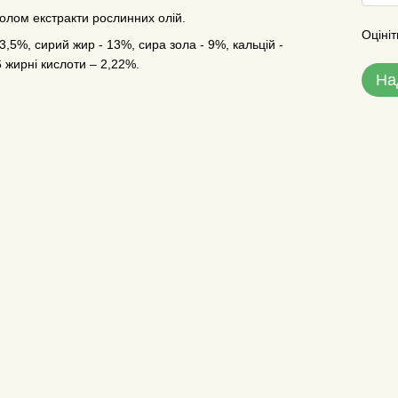
олом екстракти рослинних олій.
Оцініт
3,5%, сирий жир - 13%, сира зола - 9%, кальцій -
 жирні кислоти – 2,22%.
На