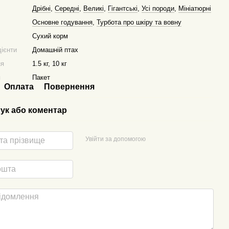
Дрібні
,
Середні
,
Великі
,
Гігантські
,
Усі породи
,
Мініатюрні
Основне годування
,
Турбота про шкіру та вовну
Сухий корм
дієнти
Домашній птах
ня
1.5 кг, 10 кг
я
Пакет
Оплата
Повернення
гук або коментар
Увійти за допомогою