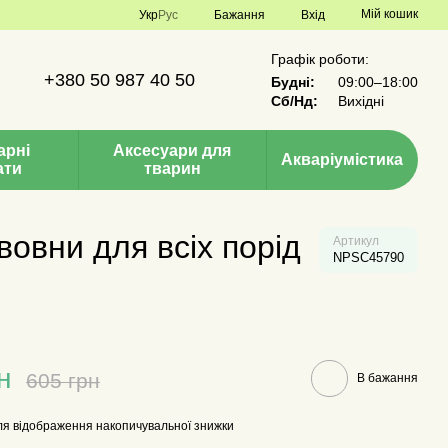
Мій кошик
Укр
Рус
Бажання
Вхід
Графік роботи:
+380 50 987 40 50
Будні:
09:00–18:00
Сб/Нд:
Вихідні
арні
Аксесуари для
Акваріумістика
ати
тварин
овни для всіх порід
Артикул
NPSC45790
н
605 грн
В бажання
я відображення накопичувальної знижки