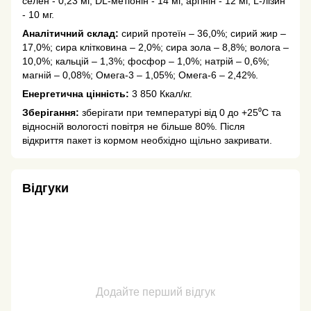
селен - 0,23 мг, DL-метіонін - 14 мг, аргінін - 12 мг, L-лізин
- 10 мг.
Аналітичний склад:
сирий протеїн – 36,0%; сирий жир –
17,0%; сира клітковина – 2,0%; сира зола – 8,8%; волога –
10,0%; кальцій – 1,3%; фосфор – 1,0%; натрій – 0,6%;
магній – 0,08%; Омега-3 – 1,05%; Омега-6 – 2,42%.
Енергетична цінність:
3 850 Ккал/кг.
Зберігання:
зберігати при температурі від 0 до +25⁰С та
відносній вологості повітря не більше 80%. Після
відкриття пакет із кормом необхідно щільно закривати.
Відгуки
Додайте перший відгук