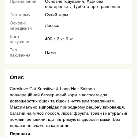
Призначення
Основне годування
,
Харчова
нестерпність
,
Турбота про травлення
Тип корму
Сухий корм
Основні
Лосось
інгредієнти
Вага
400 г, 2 кг, 6 кг
пакування
Тип
Пакет
пакування
Опис
Carnilove Cat Sensitive & Long Hair Salmon –
повнораційний беззерновий корм з лососем для
довгошерстих кішок та кішок з чутливим травленням.
Максимально відповідає природному раціону вихованця,
багатий на м'ясо лосося, лісові фрукти, трави і натуральні
поживні речовини, що підтримують здоров'я кішки. Без
додавання злаків та картоплі.
Переваги: