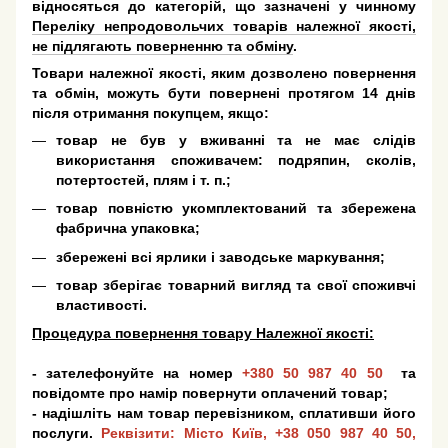
відносяться до категорій, що зазначені у чинному
Переліку непродовольчих товарів належної якості,
не підлягають поверненню та обміну
.
Товари належної якості, яким дозволено повернення
та обмін, можуть бути повернені протягом 14 днів
після отримання покупцем, якщо:
товар не був у вживанні та не має слідів
використання споживачем: подряпин, сколів,
потертостей, плям і т. п.;
товар повністю укомплектований та збережена
фабрична упаковка;
збережені всі ярлики і заводське маркування;
товар зберігає товарний вигляд та свої споживчі
властивості.
Процедура повернення товару Належної якості:
- зателефонуйте на номер
+380 50 987 40 50
та
повідомте про намір повернути оплачений товар;
- надішліть нам товар перевізником, сплативши його
послуги.
Реквізити: Місто Київ,
+38 050 987 40 50
,