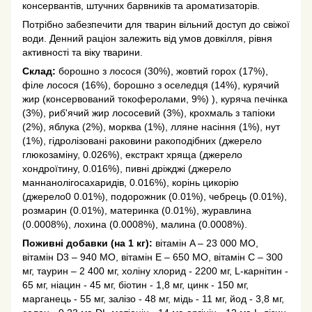
консервантів, штучних барвників та ароматизаторів.
Потрібно забезпечити для тварин вільний доступ до свіжої
води. Денний раціон залежить від умов довкілля, рівня
активності та віку тварини.
Склад:
борошно з лосося (30%), жовтий горох (17%),
філе лосося (16%), борошно з оселедця (14%), курячий
жир (консервований токоферолами, 9%) ), куряча печінка
(3%), риб'ячий жир лососевий (3%), крохмаль з тапіоки
(2%), яблука (2%), морква (1%), лляне насіння (1%), нут
(1%), гідролізовані раковини ракоподібних (джерело
глюкозаміну, 0.026%), екстракт хряща (джерело
хондроїтину, 0.016%), пивні дріжджі (джерело
маннанолігосахаридів, 0.016%), корінь цикорію
(джерело0 0.01%), подорожник (0.01%), чебрець (0.01%),
розмарин (0.01%), материнка (0.01%), журавлина
(0.0008%), лохина (0.0008%), малина (0.0008%).
Поживні добавки (на 1 кг):
вітамін A – 23 000 МО,
вітамін D3 – 940 МО, вітамін E – 650 МО, вітамін C – 300
мг, таурин – 2 400 мг, холіну хлорид - 2200 мг, L-карнітин -
65 мг, ніацин - 45 мг, біотин - 1,8 мг, цинк - 150 мг,
марганець - 55 мг, залізо - 48 мг, мідь - 11 мг, йод - 3,8 мг,