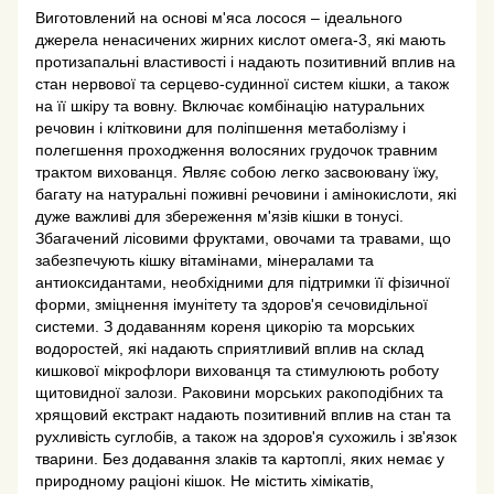
Виготовлений на основі м'яса лосося – ідеального
джерела ненасичених жирних кислот омега-3, які мають
протизапальні властивості і надають позитивний вплив на
стан нервової та серцево-судинної систем кішки, а також
на її шкіру та вовну. Включає комбінацію натуральних
речовин і клітковини для поліпшення метаболізму і
полегшення проходження волосяних грудочок травним
трактом вихованця. Являє собою легко засвоювану їжу,
багату на натуральні поживні речовини і амінокислоти, які
дуже важливі для збереження м'язів кішки в тонусі.
Збагачений лісовими фруктами, овочами та травами, що
забезпечують кішку вітамінами, мінералами та
антиоксидантами, необхідними для підтримки її фізичної
форми, зміцнення імунітету та здоров'я сечовидільної
системи. З додаванням кореня цикорію та морських
водоростей, які надають сприятливий вплив на склад
кишкової мікрофлори вихованця та стимулюють роботу
щитовидної залози. Раковини морських ракоподібних та
хрящовий екстракт надають позитивний вплив на стан та
рухливість суглобів, а також на здоров'я сухожиль і зв'язок
тварини. Без додавання злаків та картоплі, яких немає у
природному раціоні кішок. Не містить хімікатів,