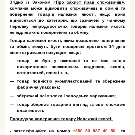
Згідно із Законом
«Про захист прав споживачів»
,
компанія може відмовити споживачеві в обміні та
поверненні товарів належної якості, якщо вони
відносяться до категорій, що зазначені у чинному
Переліку непродовольчих товарів належної якості,
не підлягають поверненню та обміну
.
Товари належної якості, яким дозволено повернення
та обмін, можуть бути повернені протягом 14 днів
після отримання покупцем, якщо:
товар не був у вживанні та не має слідів
використання споживачем: подряпин, сколів,
потертостей, плям і т. п.;
товар повністю укомплектований та збережена
фабрична упаковка;
збережені всі ярлики і заводське маркування;
товар зберігає товарний вигляд та свої споживчі
властивості.
Процедура повернення товару Належної якості:
- зателефонуйте на номер
+380 50 987 40 50
та