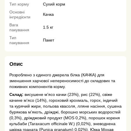
Тип корму
Сухий корм
Основні
Качка
інгредієнти
Вага
1.5 кг
пакування
Тип
Пакет
пакування
Опис
Розроблено з єдиного джерела білка (КАЧКА) для
зменшення харчової непереносимості до складових та
поживних компонентів корму.
Склад:
висушене м'ясо качки (23%), рис (22%), свіже
качине м'ясо (14%), гороховий крохмаль, горох, індичий
та курячий жири, польова квасоля, лляне насіння, сушена
бурякова м'якоть, дріжджі, борошно морських водоростей
(0,3%), дріжджовий продукт (MOS 0,2%), порошок кореня
кульбаби (Taraxacum officinale W.) (0,02%), зневоднена
шкірка граната (Punica granatum) 0,02%), Юкка Мохав