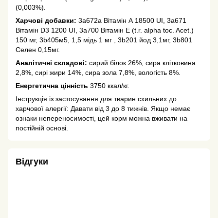
(0,003%).
Харчові добавки:
3a672a Вітамін А 18500 UI, 3a671
Вітамін D3 1200 UI, 3a700 Вітамін Е (t.r. alpha toc. Acet.)
150 мг, 3b405м5, 1,5 мідь 1 мг , 3b201 йод 3,1мг, 3b801
Селен 0,15мг.
Аналітичні складові:
сирий білок 26%, сира клітковина
2,8%, сирі жири 14%, сира зола 7,8%, вологість 8%.
Енергетична цінність
3750 ккал/кг.
Інструкція із застосування для тварин схильних до
харчової алергії: Давати від 3 до 8 тижнів. Якщо немає
ознаки непереносимості, цей корм можна вживати на
постійній основі.
Відгуки