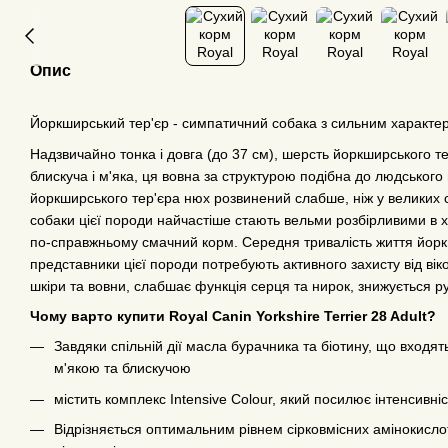
Опис
Йоркширський тер'єр - симпатичний собака з сильним характе
Надзвичайно тонка і довга (до 37 см), шерсть йоркширського те
блискуча і м'яка, ця вовна за структурою подібна до людського
йоркширського тер'єра нюх розвинений слабше, ніж у великих с
собаки цієї породи найчастіше стають вельми розбірливими в х
по-справжньому смачний корм. Середня тривалість життя йоркш
представники цієї породи потребують активного захисту від віко
шкіри та вовни, слабшає функція серця та нирок, знижується ру
Чому варто купити Royal Canin Yorkshire Terrier 28 Adult?
Завдяки спільній дії масла бурачника та біотину, що входя
м'якою та блискучою
містить комплекс Intensive Colour, який посилює інтенсивн
Відрізняється оптимальним рівнем сірковмісних амінокисло