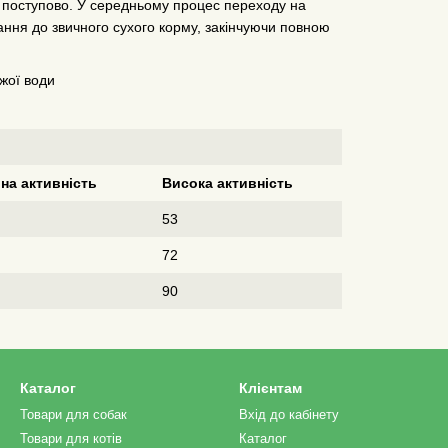
е поступово. У середньому процес переходу на
ання до звичного сухого корму, закінчуючи повною
іжої води
на активність
Висока активність
53
72
90
Каталог
Клієнтам
Товари для собак
Вхід до кабінету
Товари для котів
Каталог