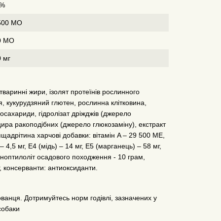
6%
500 МО
0 МО
 мг
тваринні жири, ізолят протеїнів рослинного
я, кукурудзяний глютен, рослинна клітковина,
осахариди, гідролізат дріжджів (джерело
нцира ракоподібних (джерело глюкозаміну), екстракт
щадрітина харчові добавки: вітамін A – 29 500 MЕ,
– 4,5 мг, E4 (мідь) – 14 мг, E5 (марганець) – 58 мг,
кліноптилоліт осадового походження - 10 грам,
, консерванти: антиоксиданти.
ованця. Дотримуйтесь норм годівлі, зазначених у
собаки