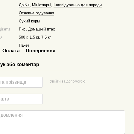
Дрібні
,
Мініатюрні
,
Індивідуально для породи
Основне годування
Сухий корм
дієнти
Рис, Домашній птах
ня
500 г, 1.5 кг, 7.5 кг
я
Пакет
Оплата
Повернення
гук або коментар
Увійти за допомогою