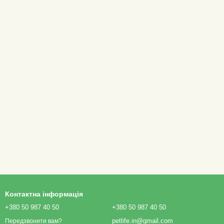
Контактна інформація
+380 50 987 40 50
+380 50 987 40 50
petlife.in@gmail.com
Передзвонити вам?