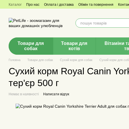
Перейти до основного контенту
Каталог
Про нас
Оплата і доставка
Обмін та повернення
Конта
Товари для
Товари для
Вітаміни т
собак
котів
т
Головна
Товари для собак
Сухий корм для собак
Сухий корм для соб
Сухий корм Royal Canin York
тер'єр 500 г
Немає в наявності
Написати відгук