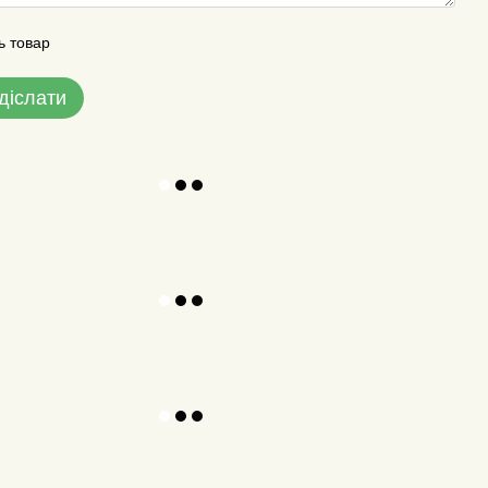
ь товар
діслати