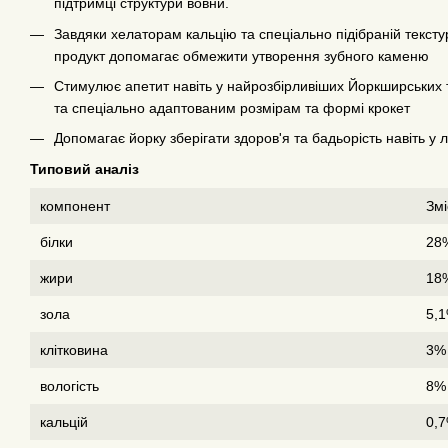
підтримці структури вовни.
Завдяки хелаторам кальцію та спеціально підібраній тексту
продукт допомагає обмежити утворення зубного каменю
Стимулює апетит навіть у найрозбірливіших Йоркширських 
та спеціально адаптованим розмірам та формі крокет
Допомагає йорку зберігати здоров'я та бадьорість навіть у лі
Типовий аналіз
компонент
Змі
білки
28
жири
18
зола
5,
клітковина
3%
вологість
8%
кальцій
0,