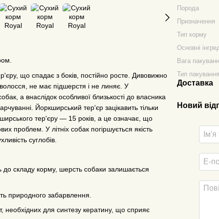
Порода
Призначення
Тип корму
Основні інгре
ром.
Вага пакуван
Тип пакуванн
р'єру, що спадає з боків, постійно росте. Дивовижно
Доставка
 волосся, не має підшерстя і не линяє. У
обак, а внаслідок особливої близькості до власника
Новий від
арчуванні. Йоркширський тер'єр зацікавить тільки
ирського тер'єру — 15 років, а це означає, що
вих проблем. У літніх собак погіршується якість
хливість суглобів.
ть до складу корму, шерсть собаки залишається
ість природного забарвлення.
т, необхідних для синтезу кератину, що сприяє