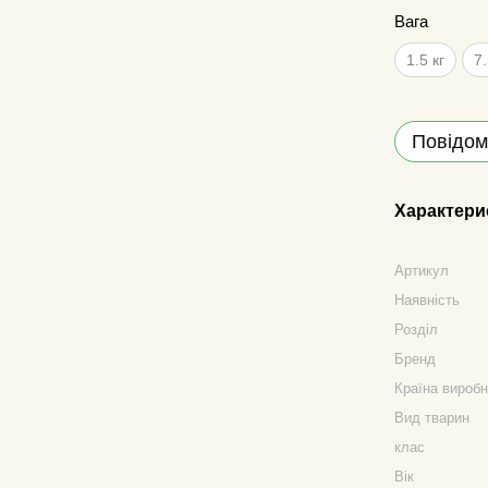
Вага
1.5 кг
7.
Повідом
Характери
Артикул
Наявність
Розділ
Бренд
Країна вироб
Вид тварин
клас
Вік