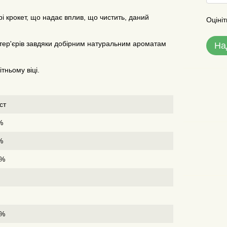
рі крокет, що надає вплив, що чистить, даний
Оцініт
тер'єрів завдяки добірним натуральним ароматам
На
тньому віці.
ст
%
%
1%
7%