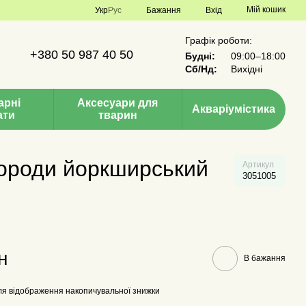
Мій кошик
Укр
Рус
Бажання
Вхід
Графік роботи:
+380 50 987 40 50
Будні:
09:00–18:00
Сб/Нд:
Вихідні
арні
Аксесуари для
Акваріумістика
ати
тварин
 породи йоркширський
Артикул
3051005
н
В бажання
я відображення накопичувальної знижки