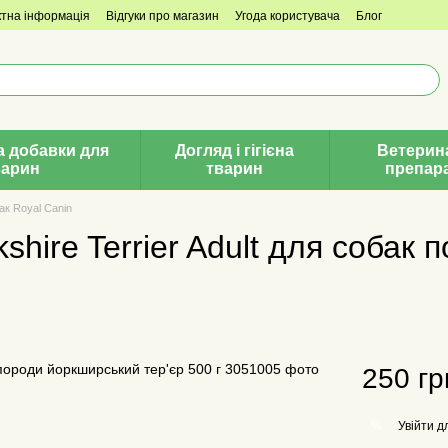
ктна інформація
Відгуки про магазин
Угода користувача
Блог
а добавки для
Догляд і гігієна
Ветерин
варин
тварин
препар
ак Royal Canin
shire Terrier Adult для собак
250 гр
Увійти
дл
%