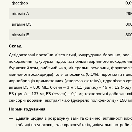
фосфор
0,
вітамін А
29
вітамін D3
80
вітамін Е
800
Склад
Дегідратовані протеїни м'яса птиці, кукурудзяне борошно, рис, 
походження, кукурудза, гідролізат білків тваринного походженн
буряковий жом, риб'ячий жир, мінеральні речовини, фруктооліг
маннанолігосахаридів), олія огірковика (0,1%), гідролізат з па
чорнобривців прямостоячих (джерело лютеїну), гідролізат з хря
вітамін D3 – 800 MЕ, біотин – 3 мг; E1 (залізо) – 45 мг, E2 (йод) 
E6 (цинк) – 137 мг, E8 (селен) – 0,1 мг, технологічні добавки: 
сенсорні добавки: екстракт чаю (джерело поліфенолів) - 150 мг
Норми годування
Давати щодня з розрахунку ваги та фізичної активності вих
таблиці на упаковці, але враховуйте індивідуальні потреби 