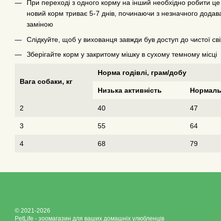
При переході з одного корму на інший необхідно робити ц
новий корм триває 5-7 днів, починаючи з незначного додав
заміною
Слідкуйте, щоб у вихованця завжди був доступ до чистої св
Зберігайте корм у закритому мішку в сухому темному місці
Норма годівлі, грам/добу
Вага собаки, кг
Низька активність
Нормаль
2
40
47
3
55
64
4
68
79
© 2021-2026
PetLife - зоомагазин для ваших домашніх улюбленців