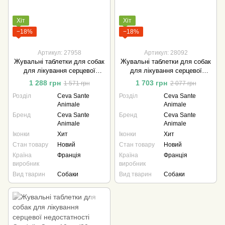
Хіт
Хіт
−18%
−18%
Артикул: 27958
Артикул: 28092
Жувальні таблетки для собак
Жувальні таблетки для собак
для лікування серцевої
для лікування серцевої
недостатності Cardalis Ceva
недостатності Cardalis Ceva 5
1 288 грн
1 703 грн
1 571 грн
2 077 грн
2.5 мг/20 мг 30 таблеток
мг/40 мг 30 таблеток
Розділ
Ceva Sante
Розділ
Ceva Sante
Animale
Animale
Бренд
Ceva Sante
Бренд
Ceva Sante
Animale
Animale
Іконки
Хит
Іконки
Хит
Стан товару
Новий
Стан товару
Новий
Країна
Франція
Країна
Франція
виробник
виробник
Вид тварин
Собаки
Вид тварин
Собаки