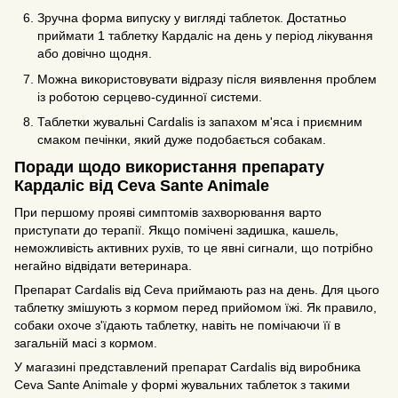
Зручна форма випуску у вигляді таблеток. Достатньо
приймати 1 таблетку Кардаліс на день у період лікування
або довічно щодня.
Можна використовувати відразу після виявлення проблем
із роботою серцево-судинної системи.
Таблетки жувальні Cardalis із запахом м'яса і приємним
смаком печінки, який дуже подобається собакам.
Поради щодо використання препарату
Кардаліс від Ceva Sante Animale
При першому прояві симптомів захворювання варто
приступати до терапії. Якщо помічені задишка, кашель,
неможливість активних рухів, то це явні сигнали, що потрібно
негайно відвідати ветеринара.
Препарат Cardalis від Ceva приймають раз на день. Для цього
таблетку змішують з кормом перед прийомом їжі. Як правило,
собаки охоче з'їдають таблетку, навіть не помічаючи її в
загальній масі з кормом.
У магазині представлений препарат Cardalis від виробника
Ceva Sante Animale у формі жувальних таблеток з такими