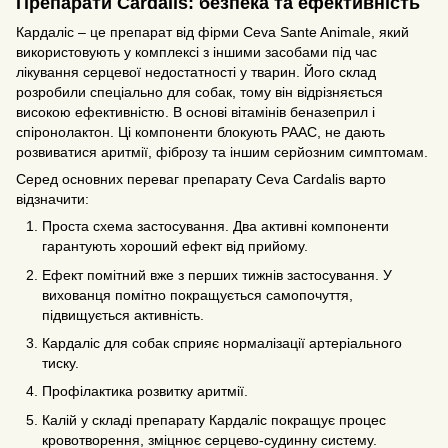
Препарати Cardalis: безпека та ефективність
Кардаліс – це препарат від фірми Ceva Sante Animale, який
використовують у комплексі з іншими засобами під час
лікування серцевої недостатності у тварин. Його склад
розробили спеціально для собак, тому він відрізняється
високою ефективністю. В основі вітамінів беназеприл і
спіронолактон. Ці компоненти блокують РААС, не дають
розвиватися аритмії, фіброзу та іншим серйозним симптомам.
Серед основних переваг препарату Ceva Cardalis варто
відзначити:
Проста схема застосування. Два активні компоненти
гарантують хороший ефект від прийому.
Ефект помітний вже з перших тижнів застосування. У
вихованця помітно покращується самопочуття,
підвищується активність.
Кардаліс для собак сприяє нормалізації артеріального
тиску.
Профілактика розвитку аритмії.
Калій у складі препарату Кардаліс покращує процес
кровотворення, зміцнює серцево-судинну систему.