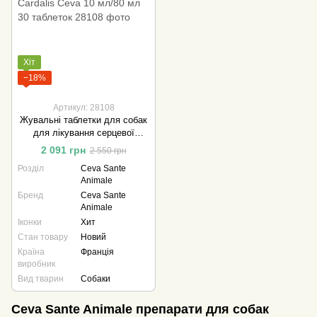
Хіт
−18%
Артикул: 28108
Жувальні таблетки для собак
для лікування серцевої
недостатності Cardalis Ceva
2 091 грн
2 550 грн
10 мл/80 мл 30 таблеток
Розділ
Ceva Sante
Animale
Бренд
Ceva Sante
Animale
Іконки
Хит
Стан товару
Новий
Країна
Франція
виробник
Вид тварин
Собаки
Ceva Sante Animale препарати для собак