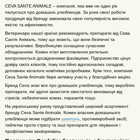
CEVA SANTE ANIMALE – компанія, яка вже не один рік
піклується про домашніх улюбленців. За роки своєї роботи
продукція від бренду завоювала свою популярність високою
якістю та ефективністю.
Ветеринари нашої країни рекомендують препарати від Сева
Санте Анімаль, тому що знають, що вони безпечні та
результативні. Виробництво оснащене сучасним
обладнанням. Кожен етап виготовлення ретельно
контролюється досвідченими фахівцями. Підприємство цінує
довіру своїх клієнтів, тому постійно вдосконалює складові,
доповнює каталоги новітніми розробками. Крім того, компанія
Ceva Sante Animale бере активну участь у благодійних акціях.
Бренд Ceva знає все про домашніх улюбленців, тому виробляє
препарати, які здатні захистити хвостатого вихованця від
стресів, небезпечних комах, паразитів тощо.
На українському ринку представлений широкий асортимент
бренду Ceva Sante Animale. Кожен власник домашнього
улюбленця може підібрати
шампунь
, протимікробний засіб,
таблетки проти стресу та інші препарати для лікування і
профілактики захворювань.