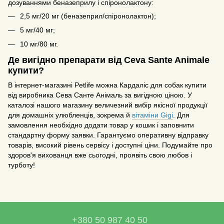
дозуваннями беназеприлу і спіронолактону:
2,5 мг/20 мг (беназеприл/спіронолактон);
5 мг/40 мг;
10 мг/80 мг.
Де вигідно препарати від Ceva Sante Animale
купити?
В інтернет-магазині Petlife можна Кардаліс для собак купити
від виробника Сева Санте Анімаль за вигідною ціною. У
каталозі нашого магазину величезний вибір якісної продукції
для домашніх улюбленців, зокрема й
вітаміни Gigi
. Для
замовлення необхідно додати товар у кошик і заповнити
стандартну форму заявки. Гарантуємо оперативну відправку
товарів, високий рівень сервісу і доступні ціни. Подумайте про
здоров'я вихованця вже сьогодні, проявіть свою любов і
турботу!
+380 50 987 40 50