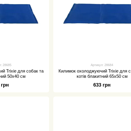
л: 28685
Артикул: 28684
й Trixie для собак та
Килимок охолоджуючий Trixie для с
тний 50х40 см
котів блакитний 65х50 см
 грн
633 грн