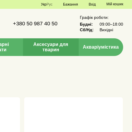
Мій кошик
Укр
Рус
Бажання
Вхід
Графік роботи:
+380 50 987 40 50
Будні:
09:00–18:00
Сб/Нд:
Вихідні
арні
Аксесуари для
Акваріумістика
ати
тварин