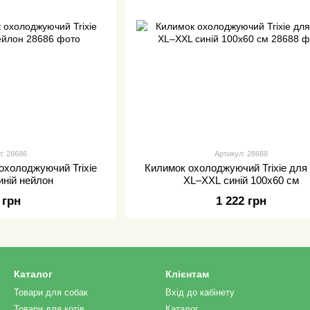
л: 28686
Артикул: 28688
охолоджуючий Trixie
Килимок охолоджуючий Trixie для
иній нейлон
XL–XXL синій 100х60 см
 грн
1 222 грн
Каталог
Клієнтам
Товари для собак
Вхід до кабінету
Товари для котів
Каталог