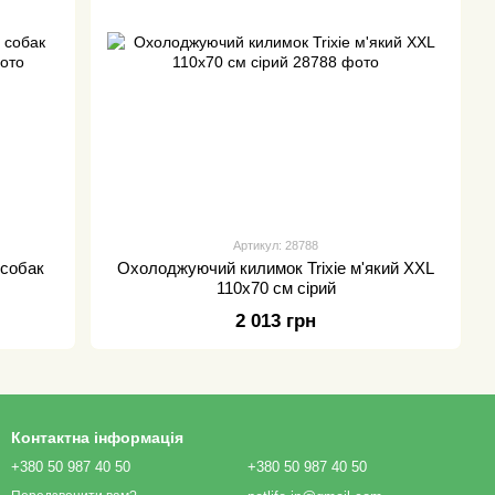
Артикул: 28788
 собак
Охолоджуючий килимок Trixie м'який XXL
110х70 см сірий
2 013 грн
Контактна інформація
+380 50 987 40 50
+380 50 987 40 50