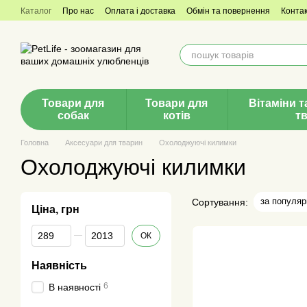
Перейти до основного контенту
Каталог
Про нас
Оплата і доставка
Обмін та повернення
Конта
Товари для
Товари для
Вітаміни т
собак
котів
т
Головна
Аксесуари для тварин
Охолоджуючі килимки
Охолоджуючі килимки
за популяр
Сортування:
Ціна, грн
Від Ціна, грн
До Ціна, грн
ОК
Наявність
6
В наявності