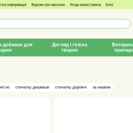
ктна інформація
Відгуки про магазин
Угода користувача
Блог
а добавки для
Догляд і гігієна
Ветерин
варин
тварин
препар
ністю
спочатку дешевше
спочатку дорожчі
за назвою