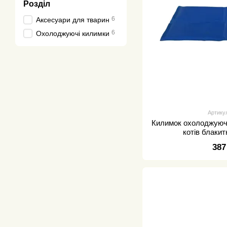
Розділ
6
Аксесуари для тварин
6
Охолоджуючі килимки
Артику
Килимок охолоджуючи
котів блаки
387