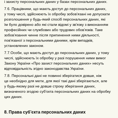
і захисту персональних даних у базах персональних даних.
7.6. Працівники, що мають доступ до персональних даних,
у тому числі, здійснюють їх обробку зобов’язані не допускати
розголошення у будь-який спосіб персональних даних, які
їм було довірено або які стали відомі у зв’язку з виконанням
професійних чи службових або трудових обов’язків. Таке
зобов’язання чинне після припинення ними діяльності,
пов’язаної з персональними даними, крім випадків,
установлених законом.
7.7.Особи, що мають доступ до персональних даних, у тому
числі, здійснюють їх обробку у разі порушення ними вимог
Закону України «Про захист персональних даних» несуть
відповідальність згідно законодавства України.
7.8. Персональні дані не повинні зберігатися довше, ніж
це необхідно для мети, для якої такі дані зберігаються, але
у будь-якому разі не довше строку зберігання даних,
визначеного згодою суб’єкта персональних даних на обробку
цих даних.
8. Права суб’єкта персональних даних