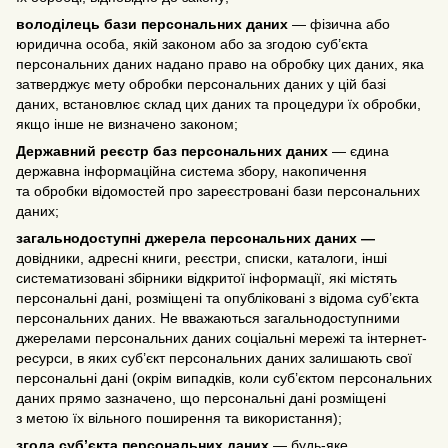
володілець бази персональних даних
— фізична або
юридична особа, якій законом або за згодою суб’єкта
персональних даних надано право на обробку цих даних, яка
затверджує мету обробки персональних даних у цій базі
даних, встановлює склад цих даних та процедури їх обробки,
якщо інше не визначено законом;
Державний реєстр баз персональних даних
— єдина
державна інформаційна система збору, накопичення
та обробки відомостей про зареєстровані бази персональних
даних;
загальнодоступні джерела персональних даних —
довідники, адресні книги, реєстри, списки, каталоги, інші
систематизовані збірники відкритої інформації, які містять
персональні дані, розміщені та опубліковані з відома суб’єкта
персональних даних. Не вважаються загальнодоступними
джерелами персональних даних соціальні мережі та інтернет-
ресурси, в яких суб’єкт персональних даних залишають свої
персональні дані (окрім випадків, коли суб’єктом персональних
даних прямо зазначено, що персональні дані розміщені
з метою їх вільного поширення та використання);
згода суб’єкта персональних даних
— будь-яке