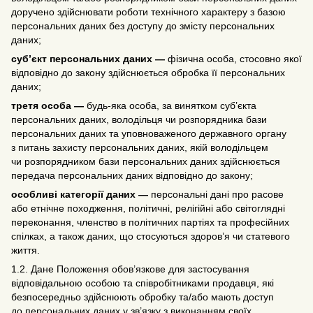
доручено здійснювати роботи технічного характеру з базою
персональних даних без доступу до змісту персональних
даних;
суб’єкт персональних даних —
фізична особа, стосовно якої
відповідно до закону здійснюється обробка її персональних
даних;
третя особа —
будь-яка особа, за винятком суб’єкта
персональних даних, володільця чи розпорядника бази
персональних даних та уповноваженого державного органу
з питань захисту персональних даних, якій володільцем
чи розпорядником бази персональних даних здійснюється
передача персональних даних відповідно до закону;
особливі категорії даних —
персональні дані про расове
або етнічне походження, політичні, релігійні або світоглядні
переконання, членство в політичних партіях та професійних
спілках, а також даних, що стосуються здоров’я чи статевого
життя.
1.2. Дане Положення обов’язкове для застосування
відповідальною особою та співробітниками продавця, які
безпосередньо здійснюють обробку та/або мають доступ
до персональних даних у зв’язку з виконанням своїх