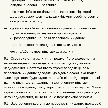
юридичної особи — заявника);
прізвище, ім'я та по батькові, а також інші відомості,
що дають змогу ідентифікувати фізичну особу, стосовно
якої робиться запит;
відомості про базу персональних даних, стосовно якої
подається запит, чи відомості про володільця
чи розпорядника цієї бази персональних даних;
перелік персональних даних, що запитуються;
мета та/або правові підстави для запиту.
6.5. Строк вивчення запиту на предмет його задоволення
не може перевищувати десяти робочих днів з дня його
надходження. Протягом цього строку володілець бази
персональних даних доводить до відома особи, яка подає
запит, що запит буде задоволене або відповідні персональні
дані не підлягають наданню, із зазначенням підстави,
визначеної у відповідному нормативно-правовому акті. Запит
задовольняється протягом тридцяти календарних днів з дня
його надходження, якщо інше не передбачено законом.
6.6. Відстрочення доступу до персональних даних третіх осіб