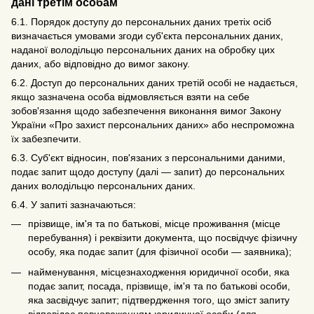
дані третім особам
6.1. Порядок доступу до персональних даних третіх осіб
визначається умовами згоди суб'єкта персональних даних,
наданої володільцю персональних даних на обробку цих
даних, або відповідно до вимог закону.
6.2. Доступ до персональних даних третій особі не надається,
якщо зазначена особа відмовляється взяти на себе
зобов'язання щодо забезпечення виконання вимог Закону
України «Про захист персональних даних» або неспроможна
їх забезпечити.
6.3. Суб'єкт відносин, пов'язаних з персональними даними,
подає запит щодо доступу (далі — запит) до персональних
даних володільцю персональних даних.
6.4. У запиті зазначаються:
прізвище, ім'я та по батькові, місце проживання (місце
перебування) і реквізити документа, що посвідчує фізичну
особу, яка подає запит (для фізичної особи — заявника);
найменування, місцезнаходження юридичної особи, яка
подає запит, посада, прізвище, ім'я та по батькові особи,
яка засвідчує запит; підтвердження того, що зміст запиту
відповідає повноваженням юридичної особи (для