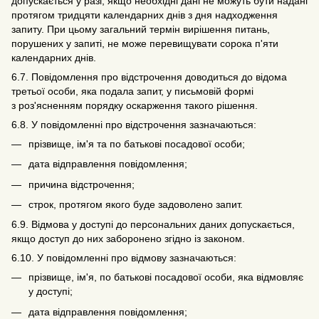
допускається у разі, якщо необхідні дані не можуть бути надані
протягом тридцяти календарних днів з дня надходження
запиту. При цьому загальний термін вирішення питань,
порушених у запиті, не може перевищувати сорока п'яти
календарних днів.
6.7. Повідомлення про відстрочення доводиться до відома
третьої особи, яка подала запит, у письмовій формі
з роз'ясненням порядку оскарження такого рішення.
6.8. У повідомленні про відстрочення зазначаються:
прізвище, ім'я та по батькові посадової особи;
дата відправлення повідомлення;
причина відстрочення;
строк, протягом якого буде задоволено запит.
6.9. Відмова у доступі до персональних даних допускається,
якщо доступ до них заборонено згідно із законом.
6.10. У повідомленні про відмову зазначаються:
прізвище, ім'я, по батькові посадової особи, яка відмовляє
у доступі;
дата відправлення повідомлення;