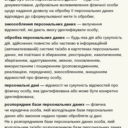
документоване, добровільне волевиявлення фізичної особи
щодо надання дозволу на обробку її персональних даних
відповідно до сформульованої мети їх обробки;
знеособлення персональних даних
— вилучення
відомостей, які дають змогу ідентифікувати особу;
обробка персональних даних —
будь-яка дія або сукупність
дій, здійснених повністю або частково в інформаційній
(автоматизованій) системі та/або в картотеках персональних
даних, які пов’язані зі збиранням, реєстрацією, накопиченням,
зберіганням, адаптуванням, зміною, поновленням,
використанням і поширенням (розповсюдженням,
реалізацією, передачею), знеособленням, знищенням
відомостей про фізичну особу;
персональні дані —
відомості чи сукупність відомостей про
фізичну особу, яка ідентифікована або може бути конкретно
ідентифікована;
розпорядник бази персональних даних —
фізична
чи юридична особа, якій володільцем бази персональних
даних або законом надано право обробляти ці дані.
Не є розпорядником бази персональних даних особа, якій
володільцем та/або розпорядником бази персональних даних