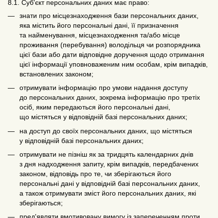
8.1. Суб'єкт персональних даних має право:
знати про місцезнаходження бази персональних даних,
яка містить його персональні дані, її призначення
та найменування, місцезнаходження та/або місце
проживання (перебування) володільця чи розпорядника
цієї бази або дати відповідне доручення щодо отримання
цієї інформації уповноваженим ним особам, крім випадків,
встановлених законом;
отримувати інформацію про умови надання доступу
до персональних даних, зокрема інформацію про третіх
осіб, яким передаються його персональні дані,
що містяться у відповідній базі персональних даних;
на доступ до своїх персональних даних, що містяться
у відповідній базі персональних даних;
отримувати не пізніш як за тридцять календарних днів
з дня надходження запиту, крім випадків, передбачених
законом, відповідь про те, чи зберігаються його
персональні дані у відповідній базі персональних даних,
а також отримувати зміст його персональних даних, які
зберігаються;
пред'являти вмотивовану вимогу із запереченням проти