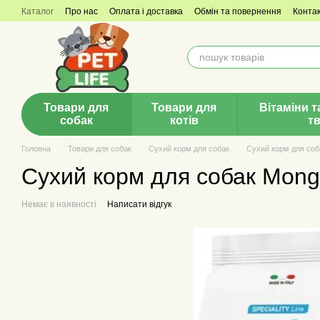
Перейти до основного контенту
Каталог
Про нас
Оплата і доставка
Обмін та повернення
Конта
Товари для
Товари для
Вітаміни т
собак
котів
т
Головна
Товари для собак
Сухий корм для собак
Сухий корм для со
Сухий корм для собак Monge 
Немає в наявності
Написати відгук