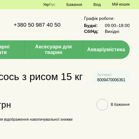
Мій кошик
Укр
Рус
Бажання
Вхід
Графік роботи:
+380 50 987 40 50
Будні:
09:00–18:00
Сб/Нд:
Вихідні
арні
Аксесуари для
Акваріумістика
ати
тварин
сось з рисом 15 кг
Артикул
8009470006361
грн
В бажання
я відображення накопичувальної знижки