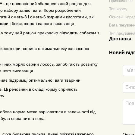
Призначення
 це повноцінний збалансований раціон для
Тип корму
до набору зайвої ваги. Корм розроблений
гатий омега-3 і омега-6 жирними кислотами, які
Основні інгре
кіри і блиск шерсті вашого вихованця.
Вага пакуван
, а тому цей раціон прекрасно підходить собакам з
Тип пакуванн
Доставка
 мікрофлори, сприяє оптимальному засвоєнню
Новий від
нічних морях свіжий лосось, запобігають розвитку
вашого вихованця.
рияє підтримці оптимальної ваги тварини.
в. Ці речовини в складі корму сприяють
ту.
бова норма може варіюватися в залежності від
була свіжа питна вода.
а, суха бурякова пульпа, пивні дріжджі (джерело
Оцініт