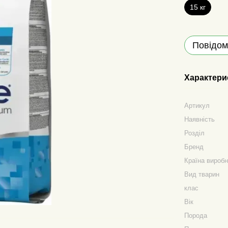
15 кг
Повідом
Характери
Артикул
Наявність
Розділ
Бренд
Країна вироб
Вид тварин
клас
Вік
Порода