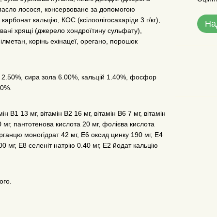
 (масло лосося, консервоване за допомогою
арбонат кальцію, КОС (ксілоолігосахаріди 3 г/кг),
На
зовані хрящі (джерело хондроїтину сульфату),
ілметан, корінь ехінацеї, орегано, порошок
а 2.50%, сира зола 6.00%, кальцій 1.40%, фосфор
70%.
н В1 13 мг, вітамін В2 16 мг, вітамін В6 7 мг, вітамін
00 мг, пантотенова кислота 20 мг, фолієва кислота
арганцю моногідрат 42 мг, Е6 оксид цинку 190 мг, Е4
00 мг, Е8 селеніт натрію 0.40 мг, Е2 йодат кальцію
ого.
.