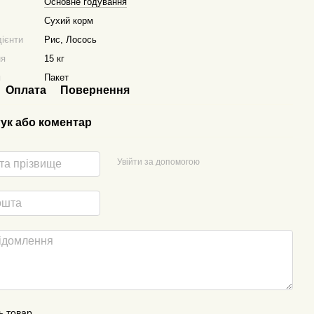
Основне годування
Сухий корм
дієнти
Рис, Лосось
ня
15 кг
я
Пакет
Оплата
Повернення
гук або коментар
Увійти за допомогою
ь товар