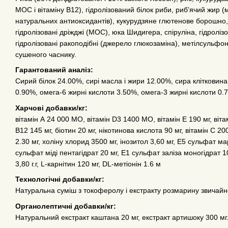
МОС і вітаміну B12), гідролізований білок риби, риб'ячий жир
натуральних антиоксидантів), кукурудзяне глютенове борошно, к
гідролізовані дріжджі (МОС), юка Шидигера, спіруліна, гідролі
гідролізовані ракоподібні (джерело глюкозаміна), метілсульфон
сушеного часнику.
Гарантований аналіз:
Сирий білок 24.00%, сирі масла і жири 12.00%, сира клітковин
0.90%, омега-6 жирні кислоти 3.50%, омега-3 жирні кислоти 0.
Харчові добавки/кг:
вітамін А 24 000 МО, вітамін D3 1400 МО, вітамін Е 190 мг, вітамі
В12 145 мг, біотин 20 мг, нікотинова кислота 90 мг, вітамін С 2
2.30 мг, холіну хлорид 3500 мг, інозитол 3,60 мг, Е5 сульфат м
сульфат міді пентагідрат 20 мг, Е1 сульфат заліза моногідрат 1
3,80 г.г, L-карнітин 120 мг, DL-метіонін 1.6 м
Технологічні добавки/кг:
Натуральна суміш з токоферолу і екстракту розмарину звичайн
Органолептичні добавки/кг:
Натуральний екстракт каштана 20 мг, екстракт артишоку 300 мг