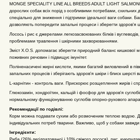
MONGE SPECIALITY LINE ALL BREEDS ADULT LIGHT SALMONE -
дорослих собак всіх порід з особливими потребами, схильних 
спеціально для зниження і підтримки ідеальної ваги собаки. Ба
дозволяють попередити запальні процеси і зберегти здоров'я ш
Лосось і рис є джерелами легкозасвоюваних білків і вуглеводів
проблемами травлення і шкірними захворюваннями.
Зміст X.O.S. допомагає зберегти природний баланс кишкової
поживних речовин і підвищує імунітет.
Поліненасичені жирні кислоти, якими багатий виловлений в пів
запальних процесів і зберігають здоров'я шкіри і блиск шерсті 
L-карнітин - контроль ваги. Прискорює розщеплення жирів і сп
Глюкозамін, хондроїтин, кальцій і фосфор для здоров'я суглобі
нормальному функціонуванню суглобів опорно-рухового апара
Рекомендації по годівлі:
Корм можна подавати сухим або розмоченим теплою водою. До
індивідуальних потреб тварини. Важливо, щоб у собаки завжди 
Інгредієнти:
Риба (26% дегідратованої і 10% свіжого лосося), рис, кукурудз