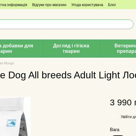
ктна інформація
Відгуки про магазин
Угода користувача
Блог
а добавки для
Догляд і гігієна
Ветерин
варин
тварин
препар
бак Monge
Dog All breeds Adult Light Ло
3 990 
Увійти
дл
%
Вага