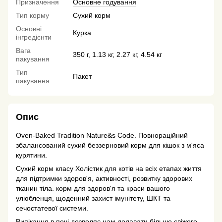
Призначення
Основне годування
Тип корму
Сухий корм
Основні
Курка
інгредієнти
Вага
350 г, 1.13 кг, 2.27 кг, 4.54 кг
пакування
Тип
Пакет
пакування
Опис
Oven-Baked Tradition Nature&s Code. Повнораційний
збалансований сухий беззерновий корм для кішок з м'яса
курятини.
Сухий корм класу Холістик для котів на всіх етапах життя
для підтримки здоров'я, активності, розвитку здорових
тканин тіла. корм для здоров'я та краси вашого
улюбленця, щоденний захист імунітету, ШКТ та
сечостатевої системи.
Випікання в печі дозволяє нам додавати більше свіжого