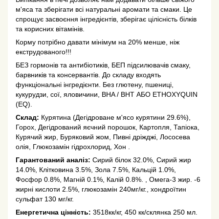
м'яса та зберігати всі натуральні аромати та смаки. Це
спрощує засвоєння інгредієнтів, зберігає цілісність білків
та корисних вітамінів.
Корму потрібно давати мінімум на 20% менше, ніж
екструдованого!!!
БЕЗ гормонів та антибіотиків, БЕП підсилювачів смаку,
барвників та консервантів. До складу входять
функціональні інгредієнти. Без глютену, пшениці,
кукурудзи, сої, яловичини, BHA / BHT АБО ETHOXYQUIN
(EQ).
Склад:
Курятина (Дегідроване м'ясо курятини 29.6%),
Горох, Дегідрований яєчний порошок, Картопля, Тапіока,
Курячий жир, Буряковий жом, Пивні дріжджі, Лососева
олія, Глюкозамін гідрохлорид, Хон .
Гарантований аналіз:
Сирий білок 32.0%, Сирий жир
14.0%, Клітковина 3.5%, Зола 7.5%, Кальцій 1.0%,
Фосфор 0.8%, Магній 0.1%, Калій 0.8%. , Омега-3 жир. -6
жирні кислоти 2.5%, глюкозамін 240мг/кг., хондроїтин
сульфат 130 мг/кг.
Енергетична цінність:
3518кк/кг, 450 кк/склянка 250 мл.