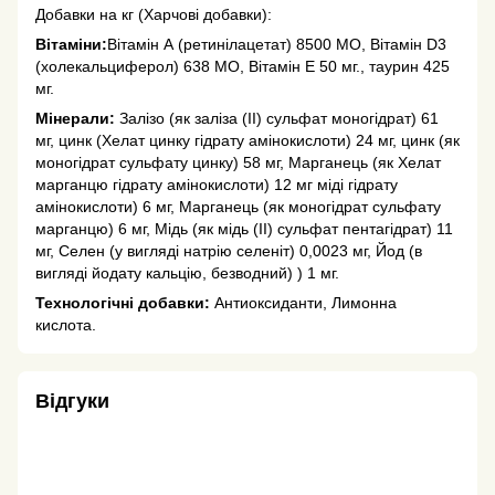
Добавки на кг (Харчові добавки):
Вітаміни:
Вітамін А (ретинілацетат) 8500 МО, Вітамін D3
(холекальциферол) 638 МО, Вітамін Е 50 мг., таурин 425
мг.
Мінерали:
Залізо (як заліза (II) сульфат моногідрат) 61
мг, цинк (Хелат цинку гідрату амінокислоти) 24 мг, цинк (як
моногідрат сульфату цинку) 58 мг, Марганець (як Хелат
марганцю гідрату амінокислоти) 12 мг міді гідрату
амінокислоти) 6 мг, Марганець (як моногідрат сульфату
марганцю) 6 мг, Мідь (як мідь (II) сульфат пентагідрат) 11
мг, Селен (у вигляді натрію селеніт) 0,0023 мг, Йод (в
вигляді йодату кальцію, безводний) ) 1 мг.
Технологічні добавки:
Антиоксиданти, Лимонна
кислота.
Відгуки