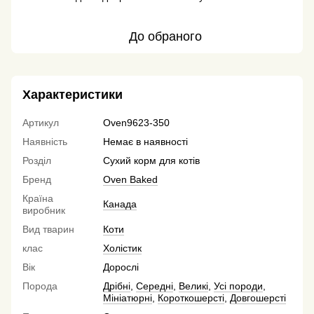
До обраного
Характеристики
Артикул
Oven9623-350
Наявність
Немає в наявності
Розділ
Сухий корм для котів
Бренд
Oven Baked
Країна
Канада
виробник
Вид тварин
Коти
клас
Холістик
Вік
Дорослі
Порода
Дрібні
,
Середні
,
Великі
,
Усі породи
,
Мініатюрні
,
Короткошерсті
,
Довгошерсті