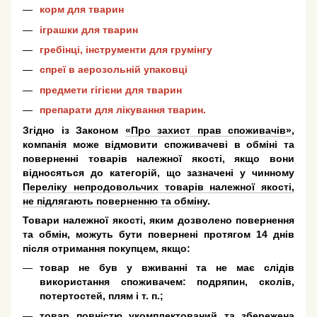
корм для тварин
іграшки для тварин
гребінці, інструменти для грумінгу
спреї в аерозольній упаковці
предмети гігієни для тварин
препарати для лікування тварин.
Згідно із Законом
«Про захист прав споживачів»
,
компанія може відмовити споживачеві в обміні та
поверненні товарів належної якості, якщо вони
відносяться до категорій, що зазначені у чинному
Переліку непродовольчих товарів належної якості,
не підлягають поверненню та обміну
.
Товари належної якості, яким дозволено повернення
та обмін, можуть бути повернені протягом 14 днів
після отримання покупцем, якщо:
товар не був у вживанні та не має слідів
використання споживачем: подряпин, сколів,
потертостей, плям і т. п.;
товар повністю укомплектований та збережена