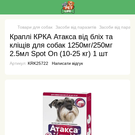
Товари для собак
Засоби від паразитів
Засоби від параз
Краплі КРКА Атакса від бліх та
кліщів для собак 1250мг/250мг
2.5мл Spot On (10-25 кг) 1 шт
Артикул:
KRK25722
Написати відгук