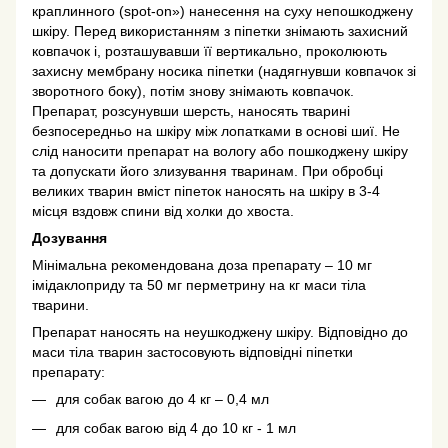
краплинного (spot-on») нанесення на суху непошкоджену
шкіру. Перед використанням з піпетки знімають захисний
ковпачок і, розташувавши її вертикально, проколюють
захисну мембрану носика піпетки (надягнувши ковпачок зі
зворотного боку), потім знову знімають ковпачок.
Препарат, розсунувши шерсть, наносять тварині
безпосередньо на шкіру між лопатками в основі шиї. Не
слід наносити препарат на вологу або пошкоджену шкіру
та допускати його злизування тваринам. При обробці
великих тварин вміст піпеток наносять на шкіру в 3-4
місця вздовж спини від холки до хвоста.
Дозування
Мінімальна рекомендована доза препарату – 10 мг
імідаклоприду та 50 мг перметрину на кг маси тіла
тварини.
Препарат наносять на неушкоджену шкіру. Відповідно до
маси тіла тварин застосовують відповідні піпетки
препарату:
для собак вагою до 4 кг – 0,4 мл
для собак вагою від 4 до 10 кг - 1 мл