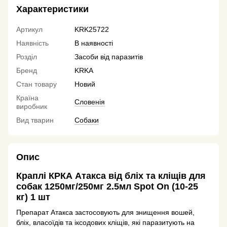
Характеристики
Артикул
KRK25722
Наявність
В наявності
Розділ
Засоби від паразитів
Бренд
KRKA
Стан товару
Новий
Країна
Словенія
виробник
Вид тварин
Собаки
Опис
Краплі КРКА Атакса від бліх та кліщів для
собак 1250мг/250мг 2.5мл Spot On (10-25
кг) 1 шт
Препарат Атакса застосовують для знищення вошей,
бліх, власоїдів та іксодових кліщів, які паразитують на