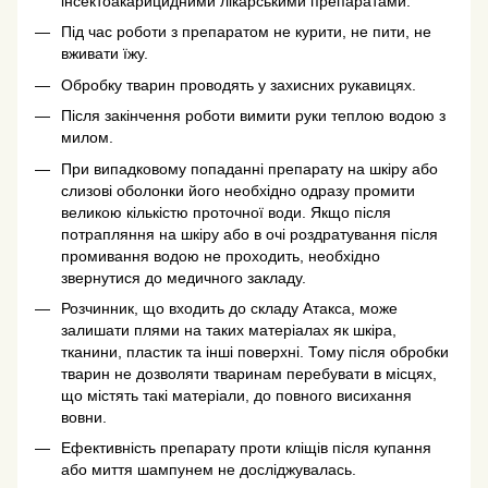
інсектоакарицидними лікарськими препаратами.
Під час роботи з препаратом не курити, не пити, не
вживати їжу.
Обробку тварин проводять у захисних рукавицях.
Після закінчення роботи вимити руки теплою водою з
милом.
При випадковому попаданні препарату на шкіру або
слизові оболонки його необхідно одразу промити
великою кількістю проточної води. Якщо після
потрапляння на шкіру або в очі роздратування після
промивання водою не проходить, необхідно
звернутися до медичного закладу.
Розчинник, що входить до складу Атакса, може
залишати плями на таких матеріалах як шкіра,
тканини, пластик та інші поверхні. Тому після обробки
тварин не дозволяти тваринам перебувати в місцях,
що містять такі матеріали, до повного висихання
вовни.
Ефективність препарату проти кліщів після купання
або миття шампунем не досліджувалась.