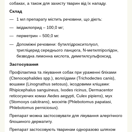
собаках, а також для захисту тварин від їх нападу.
Склад
1 мл препарату містить речовини, що діють:
імідаклоприд – 100,0 мг;
перметрин – 500,0 мг.
Допоміжні речовини: бутилгідрокситолуол,
тригліцерид середнього ланцюга, N-метилпіролідон,
безводна лимонна кислота, диметилсульфоксид.
Застосування
Профілактика та лікування собак при ураженні бліхами
(Ctenocephalides spp.), волоїдами (Trichodectes canis),
вошами (Linognathus setosus), іксодовими кліщами:
Rhipicephalus sanguineus, Ixodes ricinus, Dermacentor
retiсосуючих комах Aedes aegypti, Culex pipiens), мух
(Stomoxys calcitrans), москітів (Phlebotomus papatasi,
Phlebotomus perniciosus).
Препарат можна застосовувати для лікування алергічного
блошиного дерматиту.
Препарат застосовують тваринам одноразово шляхом