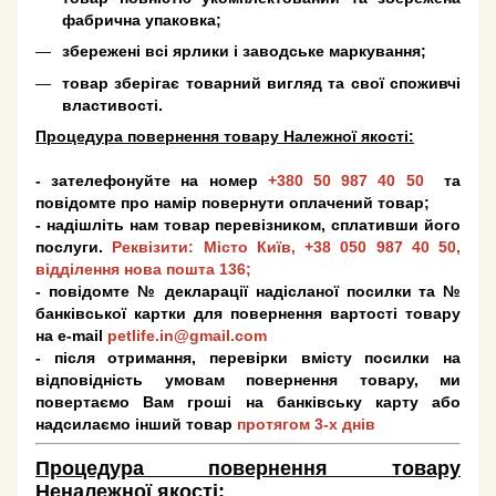
фабрична упаковка;
збережені всі ярлики і заводське маркування;
товар зберігає товарний вигляд та свої споживчі
властивості.
Процедура повернення товару Належної якості:
- зателефонуйте на номер
+380 50 987 40 50
та
повідомте про намір повернути оплачений товар;
- надішліть нам товар перевізником, сплативши його
послуги.
Реквізити: Місто Київ,
+38 050 987 40 50
,
відділення нова пошта 136;
- повідомте № декларації надісланої посилки та №
банківської картки для повернення вартості товару
на e-mail
petlife.in@gmail.com
- після отримання, перевірки вмісту посилки на
відповідність умовам повернення товару, ми
повертаємо Вам гроші на банківську карту або
надсилаємо інший товар
протягом 3-х днів
Процедура повернення товару
Неналежної якості: