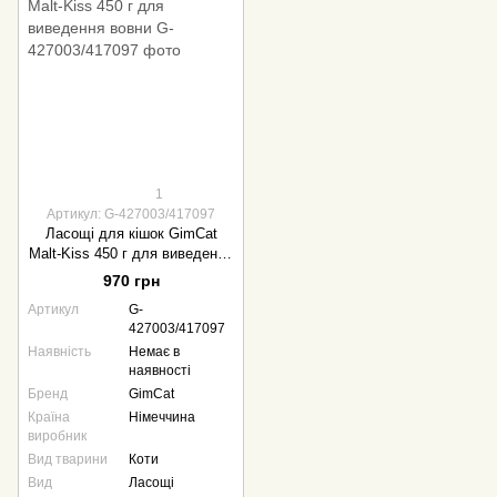
1
Артикул: G-427003/417097
Ласощі для кішок GimCat
Malt-Kiss 450 г для виведення
вовни
970 грн
Артикул
G-
427003/417097
Наявність
Немає в
наявності
Бренд
GimCat
Країна
Німеччина
виробник
Вид тварини
Коти
Вид
Ласощі