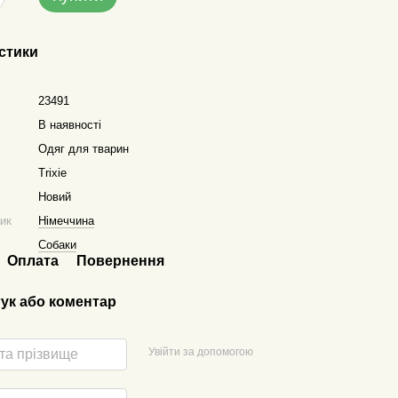
стики
23491
В наявності
Одяг для тварин
Trixie
Новий
ник
Німеччина
Собаки
Оплата
Повернення
гук або коментар
Увійти за допомогою