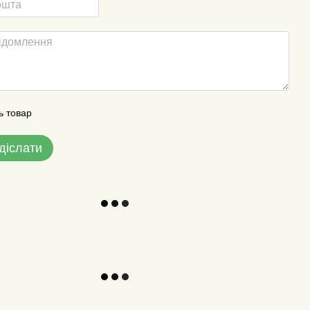
ь товар
діслати