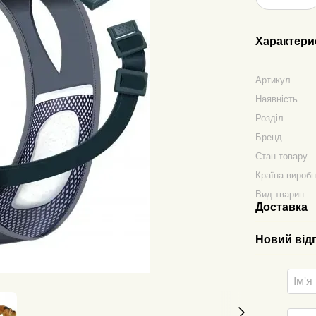
Характери
Артикул
Наявність
Розділ
Бренд
Стан товару
Країна вироб
Вид тварин
Доставка
Новий від