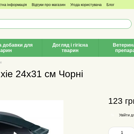
ктна інформація
Відгуки про магазин
Угода користувача
Блог
а добавки для
Догляд і гігієна
Ветерин
варин
тварин
препар
ie
rixie 24х31 см Чорні
123 гр
Увійти
дл
%