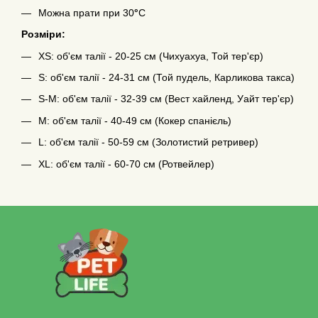
Можна прати при 30
°
C
Розміри:
XS: об'єм талії - 20-25 см (Чихуахуа, Той тер'єр)
S: об'єм талії - 24-31 см (Той пудель, Карликова такса)
S-M: об'єм талії - 32-39 см (Вест хайленд, Уайт тер'єр)
M: об'єм талії - 40-49 см (Кокер спанієль)
L: об'єм талії - 50-59 см (Золотистий ретривер)
XL: об'єм талії - 60-70 см (Ротвейлер)