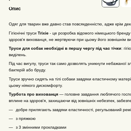
Опис
Одяг для тварин вже давно став повсякденністю, адже крім деко
Гігієнічні труси
Trixie
- це розробка відомого німецького бренду
здоров'я вихованця, не жертвуючи при цьому його зовнішнім ви
Труси для собак необхідні в першу чергу під час тічки
: гіг
виділень.
Під час вигулу, труси так само дозволять уникнути небажаної з
бактерій або бруду.
Труси зручно сидять на тілі собаки завдяки еластичному матер
цьому ніякого дискомфорту.
Турбота про вихованця
— головне завдання люблячого госпо
вплине на здоров'я, захищаючи від зовнішніх небезпек, забе
добре прилягають завдяки еластичності, регульований рем
з пряжкою
з 3 змінними прокладками