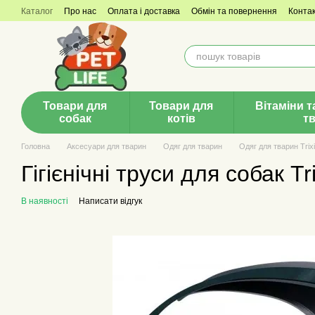
Перейти до основного контенту
Каталог
Про нас
Оплата і доставка
Обмін та повернення
Конта
Товари для
Товари для
Вітаміни т
собак
котів
т
Головна
Аксесуари для тварин
Одяг для тварин
Одяг для тварин Trix
Гігієнічні труси для собак T
В наявності
Написати відгук