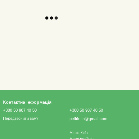
Контактна інформація
+380 50 987 40 50
+380 50 987 40 50
petlife.in@gmail.com
Передзвонити вам?
Місто Київ