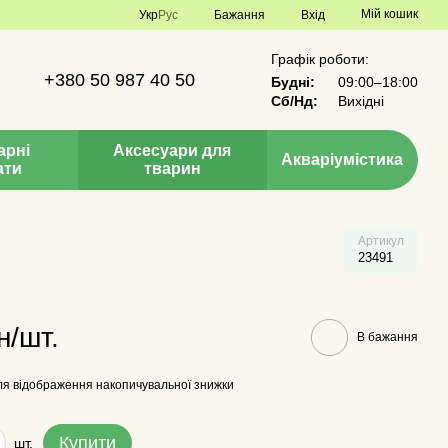
Мій кошик
Укр
Рус
Бажання
Вхід
Графік роботи:
+380 50 987 40 50
Будні:
09:00–18:00
Сб/Нд:
Вихідні
арні
Аксесуари для
Акваріумістика
ати
тварин
Артикул
23491
н/шт.
В бажання
я відображення накопичувальної знижки
Купити
шт.