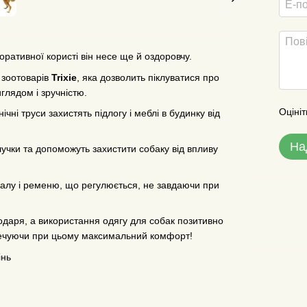
ративної користі він несе ще й оздоровчу.
 зоотоварів
Trixie
, яка дозволить піклуватися про
глядом і зручністю.
Оцініт
ієнічні труси захистять підлогу і меблі в будинку від
На
лучки та допоможуть захистити собаку від впливу
іалу і ременю, що регулюється, не завдаючи при
даря, а використання одягу для собак позитивно
зпечуючи при цьому максимальний комфорт!
інь