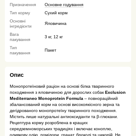
Призначення
Основне годування
Тип корму
Сухий корм
Основні
Яловичина
інгредієнти
Вага
3 кг, 12 кг
пакування
Тип
Пакет
пакування
Опис
Монопротеїновий раціон на основі білка тваринного
походження з яловичиною для дорослих собак
Exclusion
Mediterraneo Monoprotein Formula
– повнораційний
збалансований корм на основі високоякісного зерна та
дегідрованого монопротеїну тваринного походження.
Містить лише натуральні антиоксиданти та β-глюкани.
Рецептура корму розроблена в кращих
середземноморських традиціях і включає коноплю,
оливкову олію, помідори, гранат, броколі та цикорій. Не