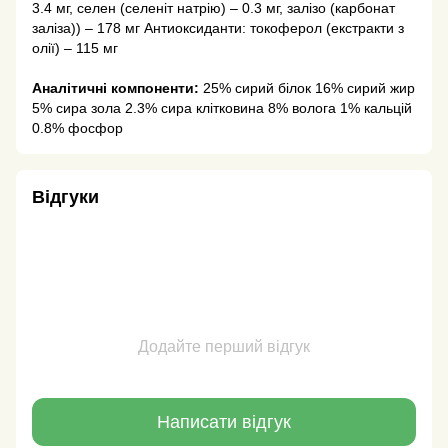
3.4 мг, селен (селеніт натрію) – 0.3 мг, залізо (карбонат
заліза)) – 178 мг Антиоксиданти: токоферол (екстракти з
олії) – 115 мг
Аналітичні компоненти:
25% сирий білок 16% сирий жир
5% сира зола 2.3% сира клітковина 8% волога 1% кальцій
0.8% фосфор
Відгуки
Додайте перший відгук
Написати відгук