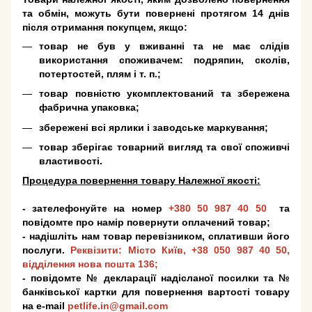
та обмін, можуть бути повернені протягом 14 днів
після отримання покупцем, якщо:
товар не був у вживанні та не має слідів
використання споживачем: подряпин, сколів,
потертостей, плям і т. п.;
товар повністю укомплектований та збережена
фабрична упаковка;
збережені всі ярлики і заводське маркування;
товар зберігає товарний вигляд та свої споживчі
властивості.
Процедура повернення товару Належної якості:
- зателефонуйте на номер
+380 50 987 40 50
та
повідомте про намір повернути оплачений товар;
- надішліть нам товар перевізником, сплативши його
послуги.
Реквізити: Місто Київ,
+38 050 987 40 50
,
відділення нова пошта 136;
- повідомте № декларації надісланої посилки та №
банківської картки для повернення вартості товару
на e-mail
petlife.in@gmail.com