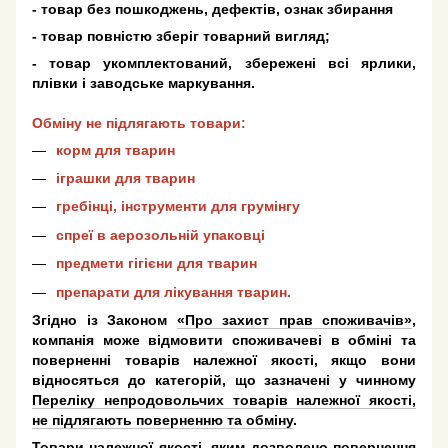
- товар без пошкоджень, дефектів, ознак збирання
- товар повністю зберіг товарний вигляд;
- товар укомплектований, збережені всі ярлики,
плівки і заводське маркування.
Обміну не підлягають товари:
корм для тварин
іграшки для тварин
гребінці, інструменти для грумінгу
спреї в аерозольній упаковці
предмети гігієни для тварин
препарати для лікування тварин.
Згідно із Законом
«Про захист прав споживачів»
,
компанія може відмовити споживачеві в обміні та
поверненні товарів належної якості, якщо вони
відносяться до категорій, що зазначені у чинному
Переліку непродовольчих товарів належної якості,
не підлягають поверненню та обміну
.
Товари належної якості, яким дозволено повернення