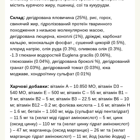
містить курячого жиру, пшениці, сої та кукурудзи.
Склад:
дегідрована яловичина (25%), рис, горох,
свинячий жир, гідролізований протеїн тваринного
походження з низькою молекулярною масою,
дегідрована люцерна, коноплі (1%), дріжджі, карбонат
кальцію, монокальція фосфат , сушений цикорій (0.5%),
хлорид натрію, олія руда (0.3%), оливкова олія (0.3%),
-1.3 глюкани водоростей Euglena gracilis (0.06%),
глюкозамін (0.04%), дегідрована броколі %), дегідрований
гранат (0.03%), дегідрований томат (0.03%), юка
моджаве, хондроїтину сульфат (0.01%)
Харчові добавки:
вітамін А – 10.850 МО, вітамін D3 –
540 МО, вітамін Е – 500 мг, вітамін С – 55 мг, вітамін В1 –
9 мг, вітамін В2 – 5 мг, вітамін В3 – 22.5 мг, вітамін В6 – 10
мг, вітамін В12 – 0.2 мг, фолієва кислота – 1.6 мг, вітамін Н
– 1.6 мг, бетаїн – 1.160 мг, мідь (сульфат міді пентагідрат)
– 11.5 мг та (хелат міді гідрат амінокислот) – 5 мг, цинк
(оксид цинку) – 110 мг та (хелат цинку гідрат амінокислот)
) – 47 мг, марганець (оксид марганцю) – 26 мг та (хелат
марганцю гідрат амінокислот) – 11 мг, йод (калію йодид) –