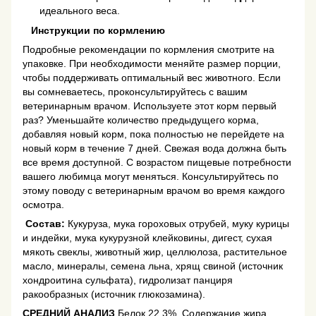
идеального веса.
Инструкции по кормлению
Подробные рекомендации по кормления смотрите на
упаковке. При необходимости меняйте размер порции,
чтобы поддерживать оптимальный вес животного. Если
вы сомневаетесь, проконсультируйтесь с вашим
ветеринарным врачом. Используете этот корм первый
раз? Уменьшайте количество предыдущего корма,
добавляя новый корм, пока полностью не перейдете на
новый корм в течение 7 дней. Свежая вода должна быть
все время доступной. С возрастом пищевые потребности
вашего любимца могут меняться. Консультируйтесь по
этому поводу с ветеринарным врачом во время каждого
осмотра.
Состав:
Кукуруза, мука гороховых отрубей, муку курицы
и индейки, мука кукурузной клейковины, дигест, сухая
мякоть свеклы, животный жир, целлюлоза, растительное
масло, минералы, семена льна, хрящ свиной (источник
хондроитина сульфата), гидролизат панциря
ракообразных (источник глюкозамина).
СРЕДНИЙ АНАЛИЗ
Белок 22,3%, Содержание жира