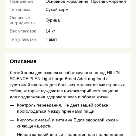
Назначение
Основное кормление
,
Против ожирения
Тип корма
Сухой корм
Основные
Курица
ингридиенты
Вес упаковок
14 кг
Тип упаковки
Пакет
Описание
Легкий корм для взрослых собак крупных пород HILL'S
SCIENCE PLAN Light Large Breed Adult dog food с
курятиной идеален для больших малоактивных взрослых
собак, которые нуждаются низкокалорийного рациона
для поддержания здорового веса и образа жизни.
Контроль переедания. Не дает вашей собаке
проголодаться между приемами пищи.
Кислоты омега-6 и витамин E для здоровой кожи и
сияющей шерсти.
Низкая калорийность и L-карнитин для поддержания