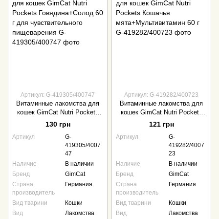
Артикул: G-419305/400747
Артикул: G-419282/400723
Витаминные лакомства для
Витаминные лакомства для
кошек GimCat Nutri Pockets
кошек GimCat Nutri Pockets
Говядина+Солод 60 г для
Кошачья
130 грн
121 грн
чувствительного
мята+Мультивитамин 60 г
Артикул
G-
Артикул
G-
пищеварения
419305/4007
419282/4007
47
23
Наличие
В наличии
Наличие
В наличии
Бренд
GimCat
Бренд
GimCat
Страна
Германия
Страна
Германия
производитель
производитель
Вид тварини
Кошки
Вид тварини
Кошки
Вид
Лакомства
Вид
Лакомства