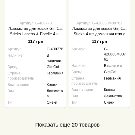
Артикул: G-400778
Артикул: G-420868/400761
Лакомство для кошек GimCat
Лакомство для кошек GimCat
Sticks Lanchs & Forelle 4 шт
Sticks 4 шт домашняя птица
лосось и форель
117 грн
117 грн
Артикул
G-400778
Артикул
G-
420868/4007
Наличие
В
61
наличии
Наличие
В наличии
Бренд
GimCat
Бренд
GimCat
Страна
Германия
производитель
Страна
Германия
производитель
Вид тварини
Кошки
Вид тварини
Кошки
Вид
Лакомств
а
Вид
Лакомства
Тип
Снеки
Тип
Снеки
Показать еще 20 товаров