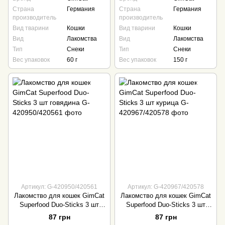
Страна
Германия
Страна
Германия
производитель
производитель
Вид тварини
Кошки
Вид тварини
Кошки
Вид
Лакомства
Вид
Лакомства
Тип
Снеки
Тип
Снеки
Вес упаковок
60 г
Вес упаковок
150 г
Артикул: G-420950/420561
Артикул: G-420967/420578
Лакомство для кошек GimCat
Лакомство для кошек GimCat
Superfood Duo-Sticks 3 шт
Superfood Duo-Sticks 3 шт
говядина
курица
87 грн
87 грн