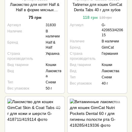
Лакомство для котят Half &
Таблетки для кошек GimCat
Half в форме мясных
Denta Tabs 40 г для зубов
кусочков с индейкой 50 г
75 грн
118 грн
139 грн
Артикул
31830
Артикул
G-
420653/4206
Наличие
В
15
наличии
Наличие
В наличии
Бренд
Half &
Half
Бренд
GimCat
Страна
Украина
Страна
Германия
производитель
производитель
Вид тварини
Кошки
Вид тварини
Кошки
Вид
Лакомств
Вид
Лакомства
а
Тип
Снеки
Тип
Снеки
Вес упаковок
40 г
Вес упаковок
50 г