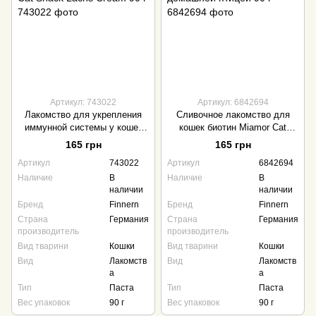
Артикул: 743022
Артикул: 6842694
Лакомство для укрепления
Сливочное лакомство для
иммунной системы у кошек
кошек биотин Miamor Cat
Miamor Cat Snack Lachs
Cream паста с домашней
165 грн
165 грн
Cream 90 г
птицей 90 г
Артикул
743022
Артикул
6842694
Наличие
В
Наличие
В
наличии
наличии
Бренд
Finnern
Бренд
Finnern
Страна
Германия
Страна
Германия
производитель
производитель
Вид тварини
Кошки
Вид тварини
Кошки
Вид
Лакомств
Вид
Лакомств
а
а
Тип
Паста
Тип
Паста
Вес упаковок
90 г
Вес упаковок
90 г