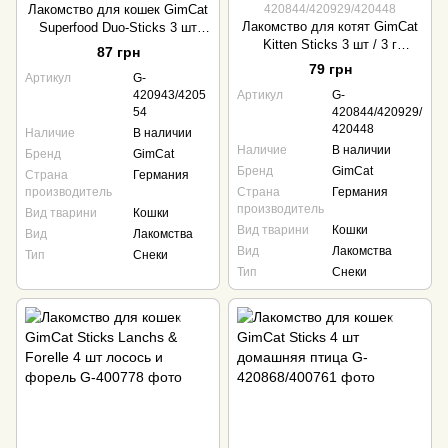
Лакомство для кошек GimCat
420844/420929/420448
Лакомство для котят GimCat
Superfood Duo-Sticks 3 шт
Kitten Sticks 3 шт / 3 г
лосось
87 грн
индейка
79 грн
Артикул
G-
420943/4205
Артикул
G-
54
420844/420929/
420448
Наличие
В наличии
Наличие
В наличии
Бренд
GimCat
Бренд
GimCat
Страна
Германия
производитель
Страна
Германия
производитель
Вид тварини
Кошки
Вид тварини
Кошки
Вид
Лакомства
Вид
Лакомства
Тип
Снеки
Тип
Снеки