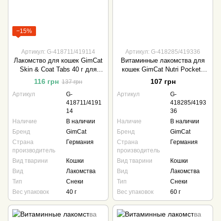
−15%
Артикул: G-418711/419114
Артикул: G-418285/419336
Лакомство для кошек GimCat
Витаминные лакомства для
Skin & Coat Tabs 40 г для
кошек GimCat Nutri Pockets
кожи и шерсти
Dental 60 г для гигиены
116 грн
107 грн
137 грн
полости рта
Артикул
G-
Артикул
G-
418711/4191
418285/4193
14
36
Наличие
В наличии
Наличие
В наличии
Бренд
GimCat
Бренд
GimCat
Страна
Германия
Страна
Германия
производитель
производитель
Вид тварини
Кошки
Вид тварини
Кошки
Вид
Лакомства
Вид
Лакомства
Тип
Снеки
Тип
Снеки
Вес упаковок
40 г
Вес упаковок
60 г