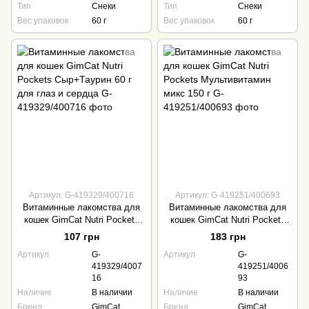
Тип
Снеки
Тип
Снеки
Вес упаковок
60 г
Вес упаковок
60 г
Артикул: G-419329/400716
Артикул: G-419251/400693
Витаминные лакомства для
Витаминные лакомства для
кошек GimCat Nutri Pockets
кошек GimCat Nutri Pockets
Сыр+Таурин 60 г для глаз и
Мультивитамин микс 150 г
107 грн
183 грн
сердца
Артикул
G-
Артикул
G-
419329/4007
419251/4006
16
93
Наличие
В наличии
Наличие
В наличии
Бренд
GimCat
Бренд
GimCat