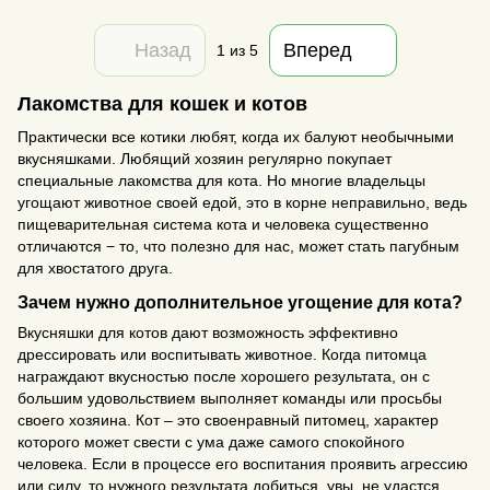
Назад
Вперед
1
из 5
Лакомства для кошек и котов
Практически все котики любят, когда их балуют необычными
вкусняшками. Любящий хозяин регулярно покупает
специальные лакомства для кота. Но многие владельцы
угощают животное своей едой, это в корне неправильно, ведь
пищеварительная система кота и человека существенно
отличаются − то, что полезно для нас, может стать пагубным
для хвостатого друга.
Зачем нужно дополнительное угощение для кота?
Вкусняшки для котов дают возможность эффективно
дрессировать или воспитывать животное. Когда питомца
награждают вкусностью после хорошего результата, он с
большим удовольствием выполняет команды или просьбы
своего хозяина. Кот – это своенравный питомец, характер
которого может свести с ума даже самого спокойного
человека. Если в процессе его воспитания проявить агрессию
или силу, то нужного результата добиться, увы, не удастся.