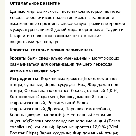
Оптимальное развитие
Ценные жирные кислоты, источником которых является
лосось, обеспечивают развитие мозга. L-карнитин и
высокоценные протеины способствуют развитию крепкой
мускулатуры с низкой долей жира в организме. Таурин и
L-карнитин являются важными питательными
веществами для сердца.
Крокеты, которые можно размачивать
Крокеты были специально уменьшены и могут хорошо
размачиваться для организации лучшего перехода
щенков на твердый корм.
Ингредиенты:
Коричневые крокеты(Белок домашней
птицы, сушеный; Зерна кукурузы; Рис; Жир домашней
птицы; Свекольная клетчатка; Лосось, сушеный 4,0 %;
Картофельный крахмал; Белок домашней птицы,
гидролизованный; Растительный белок,
гидролизованный; Дрожжи; Порошок гемоглобина;
Корень цикория, молотый (естественный источник
инулина);Белок новозеландских зеленых мидий (Perna
canaliculus), сушеный); Красные крокеты 12,0 % ((Vital
Booster Chips) Зерна кукурузы; Жир домашней птицы;