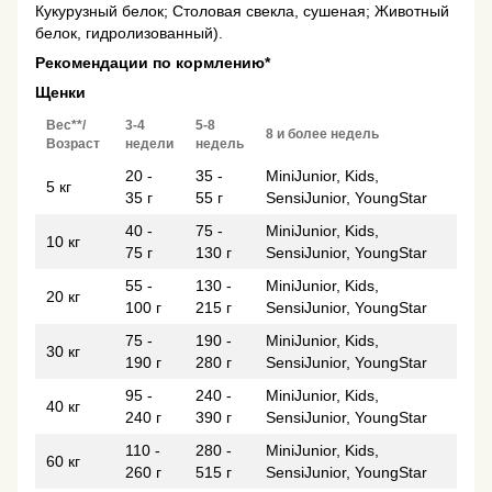
Кукурузный белок; Столовая свекла, сушеная; Животный
белок, гидролизованный).
Рекомендации по кормлению*
Щенки
Вес**/
3-4
5-8
8 и более недель
Возраст
недели
недель
20 -
35 -
MiniJunior, Kids,
5 кг
35 г
55 г
SensiJunior, YoungStar
40 -
75 -
MiniJunior, Kids,
10 кг
75 г
130 г
SensiJunior, YoungStar
55 -
130 -
MiniJunior, Kids,
20 кг
100 г
215 г
SensiJunior, YoungStar
75 -
190 -
MiniJunior, Kids,
30 кг
190 г
280 г
SensiJunior, YoungStar
95 -
240 -
MiniJunior, Kids,
40 кг
240 г
390 г
SensiJunior, YoungStar
110 -
280 -
MiniJunior, Kids,
60 кг
260 г
515 г
SensiJunior, YoungStar