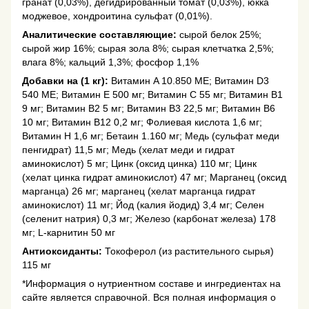
гранат (0,03%), дегидрированный томат (0,03%), юкка
моджевое, хондроитина сульфат (0,01%).
Аналитические составляющие:
сырой белок 25%;
сырой жир 16%; сырая зола 8%; сырая клетчатка 2,5%;
влага 8%; кальций 1,3%; фосфор 1,1%
Добавки на (1 кг):
Витамин A 10.850 МЕ; Витамин D3
540 МЕ; Витамин E 500 мг; Витамин C 55 мг; Витамин B1
9 мг; Витамин B2 5 мг; Витамин B3 22,5 мг; Витамин B6
10 мг; Витамин B12 0,2 ​​мг; Фолиевая кислота 1,6 мг;
Витамин H 1,6 мг; Бетаин 1.160 мг; Медь (сульфат меди
пенгидрат) 11,5 мг; Медь (хелат меди и гидрат
аминокислот) 5 мг; Цинк (оксид цинка) 110 мг; Цинк
(хелат цинка гидрат аминокислот) 47 мг; Марганец (оксид
марганца) 26 мг; марганец (хелат марганца гидрат
аминокислот) 11 мг; Йод (калия йодид) 3,4 мг; Селен
(селенит натрия) 0,3 мг; Железо (карбонат железа) 178
мг; L-карнитин 50 мг
Антиоксиданты:
Токоферол (из растительного сырья)
115 мг
*Информация о нутриентном составе и ингредиентах на
сайте является справочной. Вся полная информация о