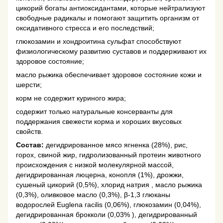
цикорий богаты антиоксидантами, которые нейтрализуют
свободные радикалы и помогают защитить организм от
оксидативного стресса и его последствий;
глюкозамин и хондроитина сульфат способствуют
физиологическому развитию суставов и поддерживают их
здоровое состояние;
масло рыжика обеспечивает здоровое состояние кожи и
шерсти;
корм не содержит куриного жира;
содержит только натуральные консерванты для
поддержания свежести корма и хороших вкусовых
свойств.
Состав:
дегидрированное мясо ягненка (28%), рис,
горох, свиной жир, гидролизованный протеин животного
происхождения с низкой молекулярной массой,
дегидрированная люцерна, конопля (1%), дрожжи,
сушеный цикорий (0,5%), хлорид натрия , масло рыжика
(0,3%), оливковое масло (0,3%), β-1,3 глюканы
водорослей Euglena гacilis (0,06%), глюкозамин (0,04%),
дегидрированная брокколи (0,03% ), дегидрированный