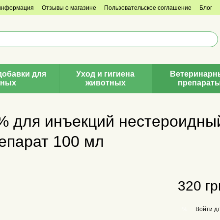
 информация
Отзывы о магазине
Пользовательское соглашение
Блог
добавки для
Уход и гигиена
Ветеринарн
тных
животных
препарат
0% для инъекций нестероидны
епарат 100 мл
320 гр
Войти
дл
%