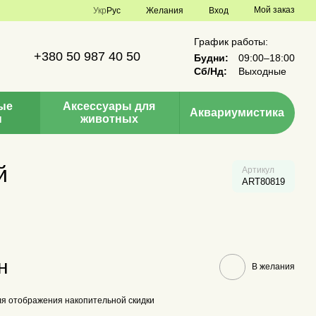
Мой заказ
Укр
Рус
Желания
Вход
График работы:
+380 50 987 40 50
Будни:
09:00–18:00
Сб/Нд:
Выходные
ые
Аксессуары для
Аквариумистика
ы
животных
й
Артикул
ART80819
н
В желания
я отображения накопительной скидки