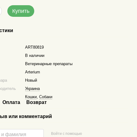
Купить
стики
ART80819
В наличии
Ветеринарные препараты
Arterium
вара
Новый
водитель
Украина
х
Кошки
,
Собаки
Оплата
Возврат
ыв или комментарий
Войти с помощью