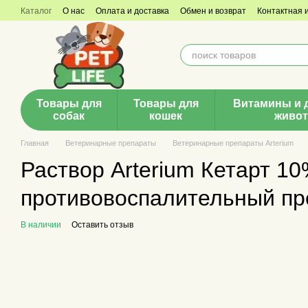
Перейти к основному контенту
Каталог
О нас
Оплата и доставка
Обмен и возврат
Контактная
Товары для
Товары для
Витамины и 
собак
кошек
живо
Главная
Ветеринарные препараты
Ветеринарные препараты Arterium
Раствор Arterium Кетарт 1
противовоспалительный пр
В наличии
Оставить отзыв