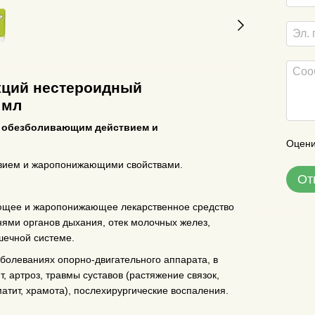
екций нестероидный
 мл
с обезболивающим действием и
Оцени
вием и жаропонижающими свойствами.
От
яющее и жаропонижающее лекарственное средство
ями органов дыхания, отек молочных желез,
шечной системе.
болеваниях опорно-двигательного аппарата, в
, артроз, травмы суставов (растяжение связок,
атит, храмота), послехирургические воспаления.