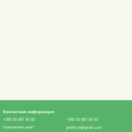
Контактная информация
+380 50 987 40 50
+380 50 987 40 50
petlife.in@gmail.com
Перезвонить вам?