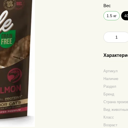
Вес
1.5 кг
4
Характери
Артикул
Наличие
Раздел
Бренд
Страна произ
Вид животны
Класс
Возраст