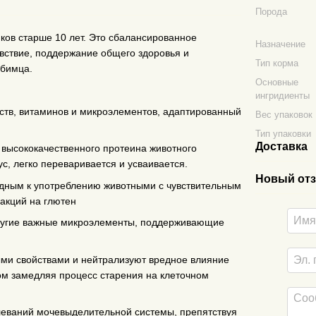
Порода
ков старше 10 лет. Это сбалансированное
Назначение
вствие, поддержание общего здоровья и
Тип корма
юбимца.
Основные
ингридиенты
тв, витаминов и микроэлементов, адаптированный
Вес упаковок
Тип упаковки
Доставка
 высококачественного протеина животного
с, легко переваривается и усваивается.
Новый отз
одным к употреблению животными с чувствительным
акций на глютен
 другие важные микроэлементы, поддерживающие
ыми свойствами и нейтрализуют вредное влияние
ом замедляя процесс старения на клеточном
леваний мочевыделительной системы, препятствуя