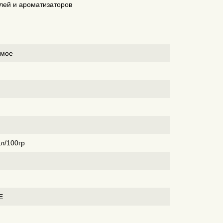
лей и ароматизаторов
имое
ал/100гр
Е