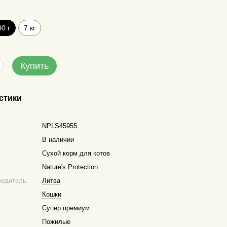
00 г
7 кг
Купить
стики
NPLS45955
В наличии
Сухой корм для котов
Nature's Protection
водитель
Литва
х
Кошки
Супер премиум
Пожилые