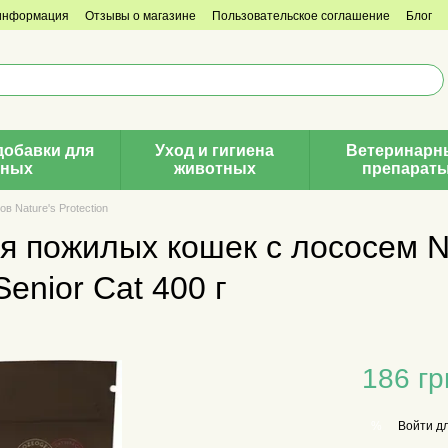
 информация
Отзывы о магазине
Пользовательское соглашение
Блог
добавки для
Уход и гигиена
Ветеринарн
тных
животных
препарат
в Nature's Protection
 пожилых кошек с лососем Nat
Senior Cat 400 г
186 гр
Войти
дл
%