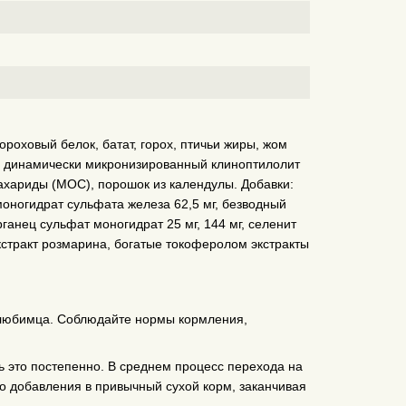
роховый белок, батат, горох, птичьи жиры, жом
я, динамически микронизированный клиноптилолит
сахариды (МОС), порошок из календулы. Добавки:
моногидрат сульфата железа 62,5 мг, безводный
рганец сульфат моногидрат 25 мг, 144 мг, селенит
экстракт розмарина, богатые токоферолом экстракты
и любимца. Соблюдайте нормы кормления,
ь это постепенно. В среднем процесс перехода на
го добавления в привычный сухой корм, заканчивая