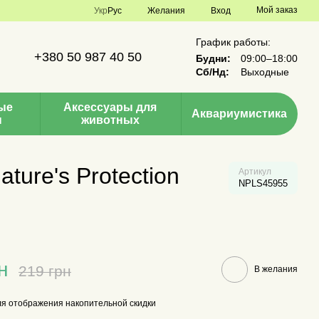
Мой заказ
Укр
Рус
Желания
Вход
График работы:
+380 50 987 40 50
Будни:
09:00–18:00
Сб/Нд:
Выходные
ые
Аксессуары для
Аквариумистика
ы
животных
ure's Protection
Артикул
NPLS45955
н
219 грн
В желания
я отображения накопительной скидки