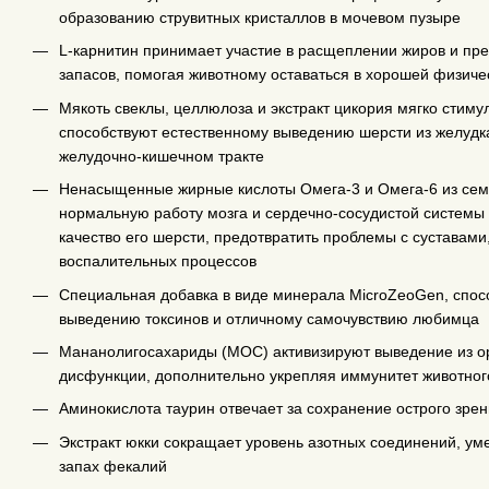
образованию струвитных кристаллов в мочевом пузыре
L-карнитин принимает участие в расщеплении жиров и пр
запасов, помогая животному оставаться в хорошей физич
Мякоть свеклы, целлюлоза и экстракт цикория мягко стиму
способствуют естественному выведению шерсти из желудк
желудочно-кишечном тракте
Ненасыщенные жирные кислоты Омега-3 и Омега-6 из сем
нормальную работу мозга и сердечно-сосудистой системы 
качество его шерсти, предотвратить проблемы с суставами,
воспалительных процессов
Специальная добавка в виде минерала MicroZeoGen, спос
выведению токсинов и отличному самочувствию любимца
Мананолигосахариды (МОС) активизируют выведение из о
дисфункции, дополнительно укрепляя иммунитет животног
Аминокислота таурин отвечает за сохранение острого зре
Экстракт юкки сокращает уровень азотных соединений, у
запах фекалий