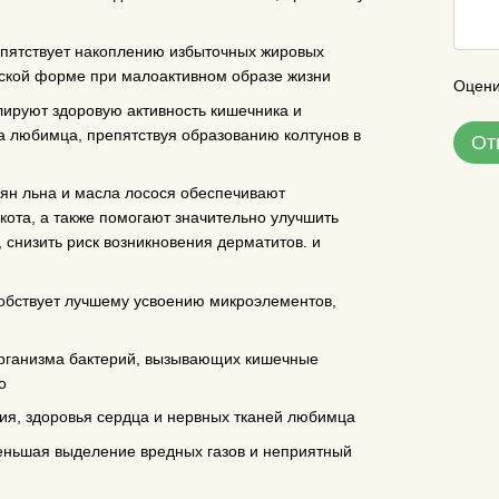
епятствует накоплению избыточных жировых
еской форме при малоактивном образе жизни
Оцени
лируют здоровую активность кишечника и
а любимца, препятствуя образованию колтунов в
От
ян льна и масла лосося обеспечивают
кота, а также помогают значительно улучшить
 снизить риск возникновения дерматитов. и
обствует лучшему усвоению микроэлементов,
рганизма бактерий, вызывающих кишечные
о
ния, здоровья сердца и нервных тканей любимца
меньшая выделение вредных газов и неприятный