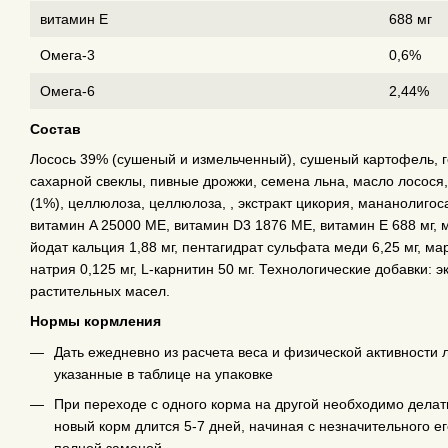
витамин E
688 мг
Омега-3
0,6%
Омега-6
2,44%
Состав
Лосось 39% (сушеный и измельченный), сушеный картофель, го
сахарной свеклы, пивные дрожжи, семена льна, масло лосос
(1%), целлюлоза, целлюлоза, , экстракт цикория, мананолиго
витамин A 25000 ME, витамин D3 1876 ME, витамин E 688 мг, 
йодат кальция 1,88 мг, пентагидрат сульфата меди 6,25 мг, ма
натрия 0,125 мг, L-карнитин 50 мг. Технологические добавки: 
растительных масел.
Нормы кормления
Дать ежедневно из расчета веса и физической активност
указанные в таблице на упаковке
При переходе с одного корма на другой необходимо делат
новый корм длится 5-7 дней, начиная с незначительного е