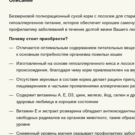
Описание
Беззерновой полнорационный сухой корм с лососем для стари
гипоаллергенное питание, которое обеспечит хорошее самочу
профилактику заболеваний в течение долгой жизни Вашего л
Почему стоит приобрести?
Отличается оптимальным содержанием питательных вещес
к основным потребностям организма пожилых кошек
Изготовленный на основе гипоаллергенного мяса и лосося
происхождения, благодаря чему корм привлекателен на вку
Отсутствие зерновых в составе корма делает рацион приг
пищеварением и частыми проявлениями аллергических ре
Содержит витамины А, Е, D3, цинк, железо, йод, селен и
здоровье любимца в хорошем состоянии
Витамин Е и экстракт розмарина обладают антиоксидантн
свободных радикалов на организм животного, таким образ
уровне
Сниженный уровень магния оказывает профилактику забо