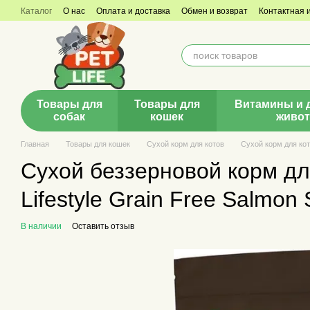
Перейти к основному контенту
Каталог
О нас
Оплата и доставка
Обмен и возврат
Контактная
Товары для
Товары для
Витамины и 
собак
кошек
живо
Главная
Товары для кошек
Сухой корм для котов
Сухой корм для кото
Сухой беззерновой корм для
Lifestyle Grain Free Salmon 
В наличии
Оставить отзыв