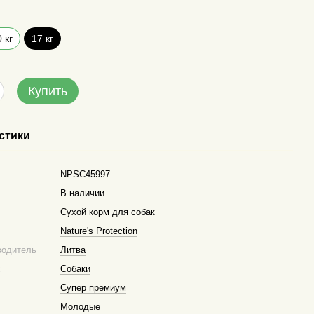
 кг
17 кг
Купить
стики
NPSC45997
В наличии
Сухой корм для собак
Nature's Protection
водитель
Литва
х
Собаки
Супер премиум
Молодые