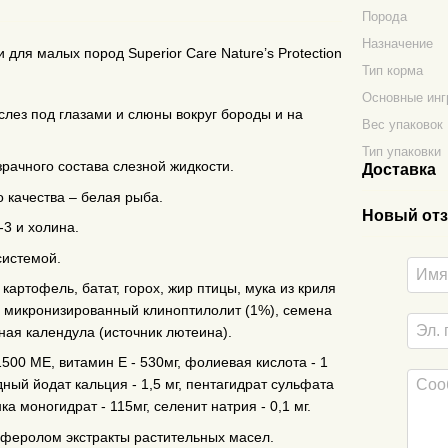
Порода
Назначение
для малых пород Superior Care Nature’s Protection
Тип корма
Основные инг
слез под глазами и слюны вокруг бороды и на
Вес упаковок
Тип упаковки
рачного состава слезной жидкости.
Доставка
 качества – белая рыба.
Новый отз
-3 и холина.
системой.
артофель, батат, горох, жир птицы, мука из криля
о микронизированный клиноптилолит (1%), семена
ная календула (источник лютеина).
500 МЕ, витамин E - 530мг, фолиевая кислота - 1
одный йодат кальция - 1,5 мг, пентагидрат сульфата
ка моногидрат - 115мг, селенит натрия - 0,1 мг.
оферолом экстракты растительных масел.