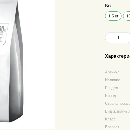
Вес
1.5 кг
10
Характери
Артикул
Наличие
Раздел
Бренд
Страна произ
Вид животны
Класс
Возраст