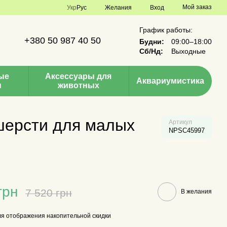
Мой заказ
Укр
Рус
Желания
Вход
График работы:
+380 50 987 40 50
Будни:
09:00–18:00
Сб/Нд:
Выходные
ые
Аксессуары для
Аквариумистика
ы
животных
шерсти для малых
Артикул
NPSC45997
грн
7 520 грн
В желания
я отображения накопительной скидки