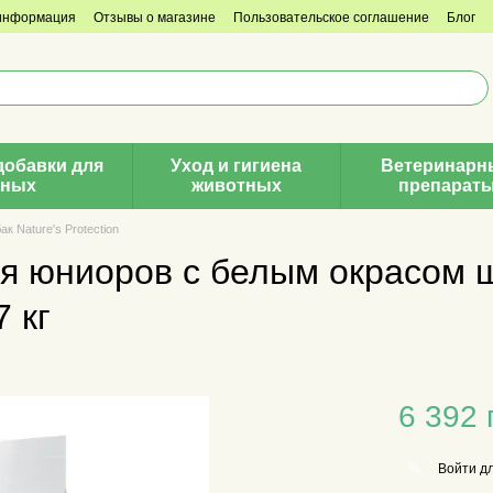
 информация
Отзывы о магазине
Пользовательское соглашение
Блог
добавки для
Уход и гигиена
Ветеринарн
тных
животных
препарат
к Nature's Protection
ля юниоров с белым окрасом 
 кг
6 392 
Войти
дл
%