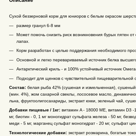
Описание
Сухой беззерновой корм для юниоров с белым окрасом шерсти 
размер гранул 6-8 мм
Может помочь снизить риск возникновения бурых пятен от 
лапах.
Корм разработан с целью поддержания необходимого проз
Основной и легко перевариваемый источник белка высшего
Антарктический криль - и 100% устойчивый источник Омега
Подходит для щенков с чувствительной пищеварительной 
Состав:
белая рыба 42% (сушеная и измельченная), сушеный к
(мин. 4%), жом сахарной свеклы, лососевое масло, динамичн
льна, фруктоолигосахариды, экстракт юкки, зеленый чай, суше
Добавки пищевые / 1кг:
витамин A - 18000 МЕ, витамин D3 -1
мг, биотин - 0, 1 мг моногидрат сульфата железа - 50 мг, безв
меди - 5 мг, марганец сульфат моногидрат - 20 мг, сульфат цин
Технологические добавки:
экстракт розмарина, богатые ток