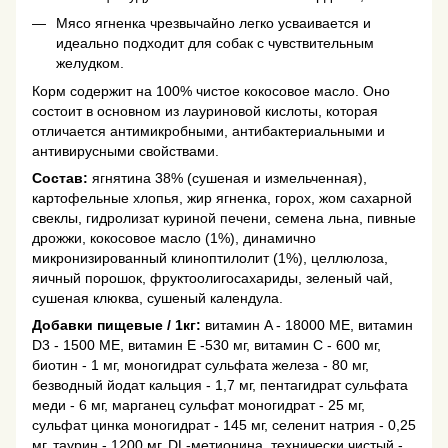
Мясо ягненка чрезвычайно легко усваивается и
идеально подходит для собак с чувствительным
желудком.
Корм содержит на 100% чистое кокосовое масло. Оно
состоит в основном из лауриновой кислоты, которая
отличается антимикробными, антибактериальными и
антивирусными свойствами.
Состав:
ягнятина 38% (сушеная и измельченная),
картофельные хлопья, жир ягненка, горох, жом сахарной
свеклы, гидролизат куриной печени, семена льна, пивные
дрожжи, кокосовое масло (1%), динамично
микронизированный клиноптилолит (1%), целлюлоза,
яичный порошок, фруктоолигосахариды, зеленый чай,
сушеная клюква, сушеный календула.
Добавки пищевые / 1кг:
витамин A - 18000 МЕ, витамин
D3 - 1500 МЕ, витамин E -530 мг, витамин C - 600 мг,
биотин - 1 мг, моногидрат сульфата железа - 80 мг,
безводный йодат кальция - 1,7 мг, пентагидрат сульфата
меди - 6 мг, марганец сульфат моногидрат - 25 мг,
сульфат цинка моногидрат - 145 мг, селенит натрия - 0,25
мг, таурин - 1200 мг, DL-метионина, технически чистый -