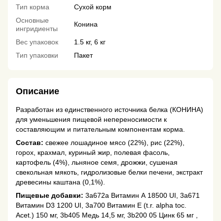
Тип корма
Сухой корм
Основные
Конина
ингридиенты
Вес упаковок
1.5 кг, 6 кг
Тип упаковки
Пакет
Описание
Разработан из единственного источника белка (КОНИНА)
для уменьшения пищевой непереносимости к
составляющим и питательным компонентам корма.
Состав:
свежее лошадиное мясо (22%), рис (22%),
горох, крахмал, куриный жир, полевая фасоль,
картофель (4%), льняное семя, дрожжи, сушеная
свекольная мякоть, гидролизовые белки печени, экстракт
древесины каштана (0,1%).
Пищевые добавки:
3a672a Витамин А 18500 UI, 3a671
Витамин D3 1200 UI, 3a700 Витамин Е (t.r. alpha toc.
Acet.) 150 мг, 3b405 Медь 14,5 мг, 3b200 05 Цинк 65 мг ,