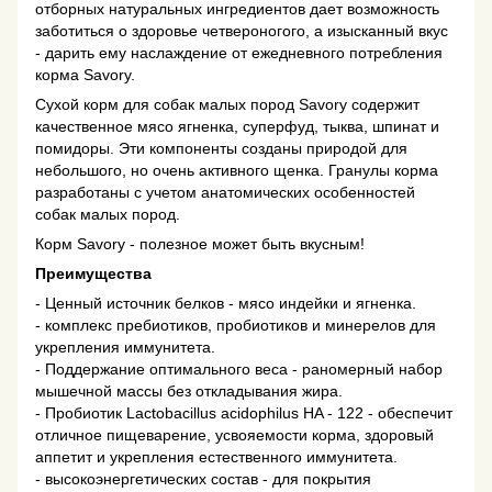
отборных натуральных ингредиентов дает возможность
заботиться о здоровье четвероногого, а изысканный вкус
- дарить ему наслаждение от ежедневного потребления
корма Savory.
Сухой корм для собак малых пород Savory содержит
качественное мясо ягненка, суперфуд, тыква, шпинат и
помидоры. Эти компоненты созданы природой для
небольшого, но очень активного щенка. Гранулы корма
разработаны с учетом анатомических особенностей
собак малых пород.
Корм Savory - полезное может быть вкусным!
Преимущества
- Ценный источник белков - мясо индейки и ягненка.
- комплекс пребиотиков, пробиотиков и минерелов для
укрепления иммунитета.
- Поддержание оптимального веса - раномерный набор
мышечной массы без откладывания жира.
- Пробиотик Lactobacillus acidophilus HA - 122 - обеспечит
отличное пищеварение, усвояемости корма, здоровый
аппетит и укрепления естественного иммунитета.
- высокоэнергетических состав - для покрытия