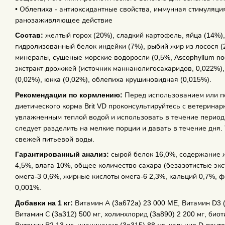
• Облепиха - антиоксидантные свойства, иммунная стимуляци
ранозаживляющее действие
Состав:
желтый горох (20%), сладкий картофель, яйца (14%)
гидролизованный белок индейки (7%), рыбий жир из лосося (
минералы, сушеные морские водоросли (0,5%, Ascophyllum no
экстракт дрожжей (источник маннанолигосахаридов, 0,022%),
(0,02%), юкка (0,02%), облепиха крушиновидная (0,015%).
Рекомендации по кормлению:
Перед использованием или п
диетического корма Brit VD проконсультируйтесь с ветеринар
увлажненным теплой водой и использовать в течение период
следует разделить на мелкие порции и давать в течение дня.
свежей питьевой воды.
Гарантированный анализ:
сырой белок 16,0%, содержание ж
4,5%, влага 10%, общее количество сахара (безазотистые эк
омега-3 0,6%, жирные кислоты омега-6 2,3%, кальций 0,7%, ф
0,001%.
Добавки на 1 кг:
Витамин А (3a672a) 23 000 ME, Витамин D3 (
Витамин С (3a312) 500 мг, холинхлорид (3a890) 2 200 мг, биоти
Витамин В2 13 мг, ниацинамид (3a315) 88 мг, кальция D-пантот