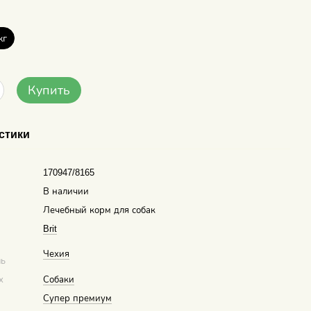
кг
Купить
стики
170947/8165
В наличии
Лечебный корм для собак
Brit
Чехия
ль
х
Собаки
Супер премиум