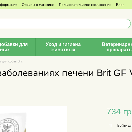
нформация
Отзывы о магазине
Пользовательское соглашение
Блог
добавки для
Уход и гигиена
Ветеринарн
тных
животных
препарат
для собак Brit
аболеваниях печени Brit GF V
734 г
Войти
дл
%