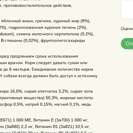
я, противовоспалительное действие,
, яблочный жмых, гречиха, куриный жир (8%),
2%), гидролизованная куриная печень (2%),
Оцени
dosum), семена молочного чертополоха (0,2%),
 B-глюканы (0,02%), фруктоолигосахариды
От
еред продлением срока использования
ным врачом. Корм следует давать сухим или
а до 6 месяцев. Ежедневное количество корма
 У собаки всегда должен быть доступ к источнику
ира 16,0%, сырая клетчатка 3,2%, сырая зола
страктивные вещества) 50,3%, жирные кислоты
осфор 0,5%, натрий 0,15%, магний 0,1%, медь
E671) 1 000 ME, Витамин E (3a700) 1 000 мг,
н (3a880) 2,2 мг, Витамин В1 (3a821) 10,5 мг,
енат (3a841) 30 мг, Витамин В6 (3a831) 6,5 мг,