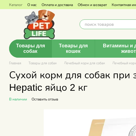
Перейти к основному контенту
Каталог
О нас
Оплата и доставка
Обмен и возврат
Контактная и
Товары для
Товары для
Витамины и 
собак
кошек
живо
Главная
Товары для собак
Лечебный корм для собак
Лечебный корм 
Сухой корм для собак при з
Hepatic яйцо 2 кг
В наличии
Оставить отзыв