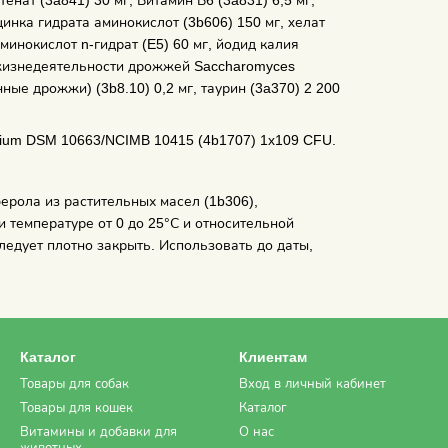
цинка гидрата аминокислот (3b606) 150 мг, xелат
минокислот n-гидрат (E5) 60 мг, йодид калия
т жизнедеятельности дрожжей Saccharomyces
ые дрожжи) (3b8.10) 0,2 мг, таурин (3a370) 2 200
cium DSM 10663/NCIMB 10415 (4b1707) 1x109 CFU.
ерола из растительных масел (1b306),
и температуре от 0 до 25°С и относительной
ледует плотно закрыть. Использовать до даты,
Каталог
Клиентам
Товары для собак
Вход в личный кабинет
Товары для кошек
Каталог
Витамины и добавки для
О нас
животных