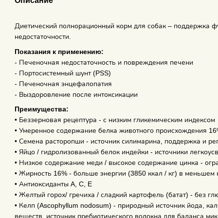
Описание
Диетический полнорационный корм для собак – поддержка ф
недостаточности.
Показания к применению:
- Печеночная недостаточность и повреждения печени
- Портосистемный шунт (PSS)
- Печеночная энцефалопатия
- Выздоровление после интоксикации
Преимущества:
• Беззерновая рецептура - с низким гликемическим индексом
• Умеренное содержание белка животного происхождения 1
• Семена расторопши - источник силимарина, поддержка и ре
• Яйцо / гидролизованный белок индейки - источники легкоу
• Низкое содержание меди / высокое содержание цинка - огр
• Жирность 16% - больше энергии (3850 ккал / кг) в меньшем
• Антиоксиданты A, C, E
• Желтый горох/ гречиха / сладкий картофель (батат) - без 
• Келп (Ascophyllum nodosum) - природный источник йода, ка
веществ, источник пребиотического волокна для баланса м