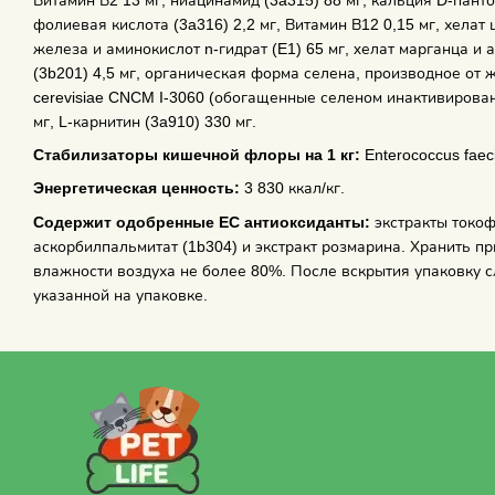
фолиевая кислота (3a316) 2,2 мг, Витамин В12 0,15 мг, хелат 
железа и аминокислот n-гидрат (E1) 65 мг, xелат марганца и а
(3b201) 4,5 мг, органическая форма селена, производное о
cerevisiae CNCM I-3060 (обогащенные селеном инактивированн
мг, L-карнитин (3a910) 330 мг.
Стабилизаторы кишечной флоры на 1 кг:
Enterococcus fae
Энергетическая ценность:
3 830 ккал/кг.
Содержит одобренные ЕС антиоксиданты:
экстракты токоф
аскорбилпальмитат (1b304) и экстракт розмарина. Хранить пр
влажности воздуха не более 80%. После вскрытия упаковку с
указанной на упаковке.