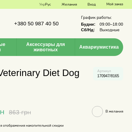
Мой заказ
Укр
Рус
Желания
Вход
График работы:
+380 50 987 40 50
Будни:
09:00–18:00
Сб/Нд:
Выходные
ые
Аксессуары для
Аквариумистика
ы
животных
eterinary Diet Dog
Артикул
170947/8165
рн
863 грн
В желания
я отображения накопительной скидки