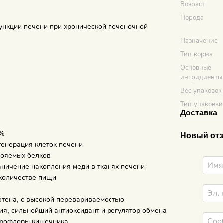
Возраст
Порода
ункции печени при хронической печеночной
Назначение
Тип корма
Основные
ингридиенты
Вес упаковок
Тип упаковки
Доставка
6%
Новый отз
генерация клеток печени
свояемых белков
аничение накопления меди в тканях печени
 количестве пищи
глютена, с высокой перевариваемостью
лия, сильнейший антиоксидант и регулятор обмена
икрофлоры кишечника