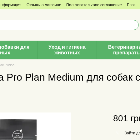
 информация
Отзывы о магазине
Пользовательское соглашение
Блог
добавки для
Уход и гигиена
Ветеринарн
тных
животных
препарат
ак Purina
a Pro Plan Medium для собак 
801 гр
Войти
дл
%