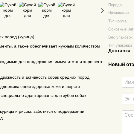
Порода
Назначение
Тип корма
Основные инг
их пород (курица)
Вес упаковок
Тип упаковки
менты, а также обеспечивает нужным количеством
Доставка
бходимые для поддержания иммунитета и хорошего
Новый отз
движность и активность собак средних пород.
оддерживающие здоровье кожи и шерсти.
 специально адаптированы для зубов собак
 курицы и рисом, заботится о поддержании
д.