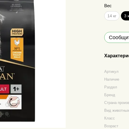
Вес
14 кг
3 
Сообщит
Характери
Артикул
Наличие
Раздел
Бренд
Страна произ
Вид животны
Класс
Возраст