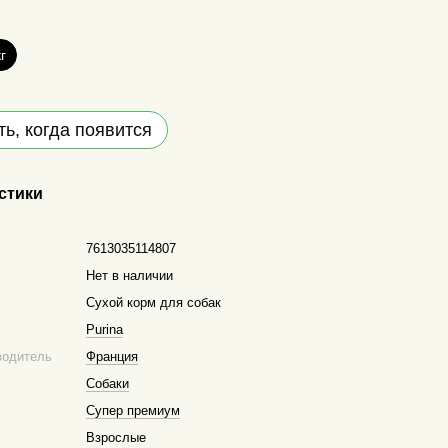
кг
ь, когда появится
стики
7613035114807
Нет в наличии
Сухой корм для собак
Purina
водитель
Франция
х
Собаки
Супер премиум
Взрослые