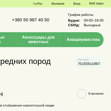
Мой заказ
Укр
Рус
Желания
Вход
График работы:
+380 50 987 40 50
Будни:
09:00–18:00
Сб/Нд:
Выходные
ые
Аксессуары для
Аквариумистика
ы
животных
средних пород
Артикул
7613035114807
н
В желания
я отображения накопительной скидки