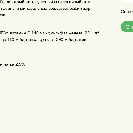
%), животный жир, сушеный свекловичный жом,
, витамины и минеральные вещества, рыбий жир,
Оцени
изин
От
/кг, витамин C 140 мг/кг; сульфат железа: 231 мг/
нца 110 мг/кг, цинка сульфат 390 мг/кг, натрия
етчатка 2.5%