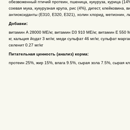
обезвоженный птичий протеин, пшеница, кукуруза, курица (14
соевая мука, кукурузная крупа, рис (4%), дигест, клейковина
антиоксиданты (Е310, Е320, Е321), холин хлорид, метионин, л
Добавки:
витамин А 28000 МЕ/кг, витамин D3 910 МЕ/кг, витамин E 550 МЕ
кг, кальция йодат 3 мг/кг, меди сульфат 46 мг/кг, cульфат марга
селенит 0.27 мг/кг
Питательная ценность (анализ) корма:
протеин 25%, жир 15%, влага 9.5%, сырая зола 7.5%, сырая кл