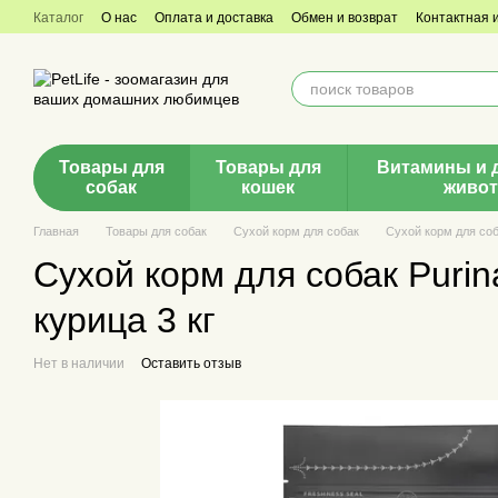
Перейти к основному контенту
Каталог
О нас
Оплата и доставка
Обмен и возврат
Контактная
Товары для
Товары для
Витамины и 
собак
кошек
живо
Главная
Товары для собак
Сухой корм для собак
Сухой корм для соб
Сухой корм для собак Purin
курица 3 кг
Нет в наличии
Оставить отзыв