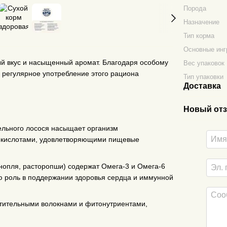
Порода
Назначение
Тип корма
Основные инг
ый вкус и насыщенный аромат. Благодаря особому
Вес упаковок
, регулярное употребление этого рациона
Тип упаковки
Доставка
Новый отз
ельного лосося насыщает организм
окислотами, удовлетворяющими пищевые
онопля, расторопши) содержат Омега-3 и Омега-6
ю роль в поддержании здоровья сердца и иммунной
стительными волокнами и фитонутриентами,