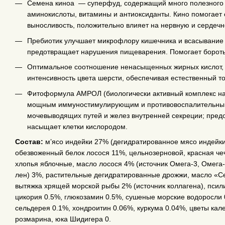
Семена киноа — суперфуд, содержащий много полезного 
аминокислоты, витамины и антиоксиданты. Кино помогает 
выносливость, положительно влияет на нервную и сердечн
Пребиотик улучшает микрофлору кишечника и всасывание 
предотвращает нарушения пищеварения. Помогает бороть
Оптимальное соотношение ненасыщенных жирных кислот, 
интенсивность цвета шерсти, обеспечивая естественный то
Фитоформула АМРОЛ (биологически активный комплекс на 
мощным иммуностимулирующим и противовоспалительным 
мочевыводящих путей и желез внутренней секреции; пред
насыщает клетки кислородом.
Состав:
м’ясо индейки 27% (дегидратированное мясо индейки
обезвоженный белок лосося 11%, цельнозерновой, красная ч
хлопья яблочные, масло лосося 4% (источник Омега-3, Омег
лен) 3%, растительные дегидратированные дрожжи, масло «Се
вытяжка хрящей морской рыбы 2% (источник коллагена), псил
цикория 0.5%, глюкозамин 0.5%, сушеные морские водоросли 0.
сельдерея 0.1%, хондроитин 0.06%, куркума 0.04%, цветы кале
розмарина, юка Шидигера 0.