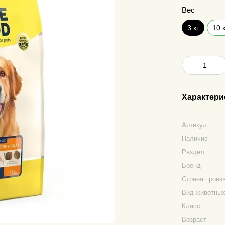
Вес
3 кг
10 
Характери
Артикул
Наличие
Раздел
Бренд
Страна произ
Вид животны
Класс
Возраст