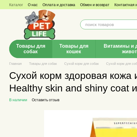
Перейти к основному контенту
Каталог
О нас
Оплата и доставка
Обмен и возврат
Контактная
Товары для
Товары для
Витамины и 
собак
кошек
живо
Главная
Товары для собак
Сухой корм для собак
Сухой корм для со
Сухой корм здоровая кожа 
Healthy skin and shiny coat 
В наличии
Оставить отзыв