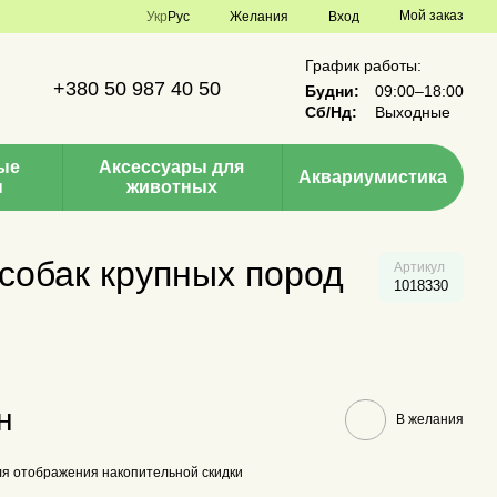
Мой заказ
Укр
Рус
Желания
Вход
График работы:
+380 50 987 40 50
Будни:
09:00–18:00
Сб/Нд:
Выходные
ые
Аксессуары для
Аквариумистика
ы
животных
собак крупных пород
Артикул
1018330
н
В желания
я отображения накопительной скидки