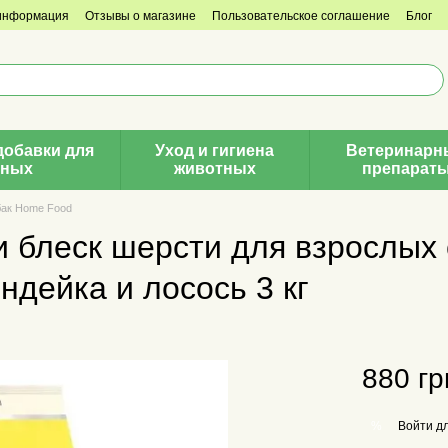
 информация
Отзывы о магазине
Пользовательское соглашение
Блог
добавки для
Уход и гигиена
Ветеринарн
тных
животных
препарат
бак Home Food
и блеск шерсти для взрослых 
индейка и лосось 3 кг
880 гр
Войти
дл
%