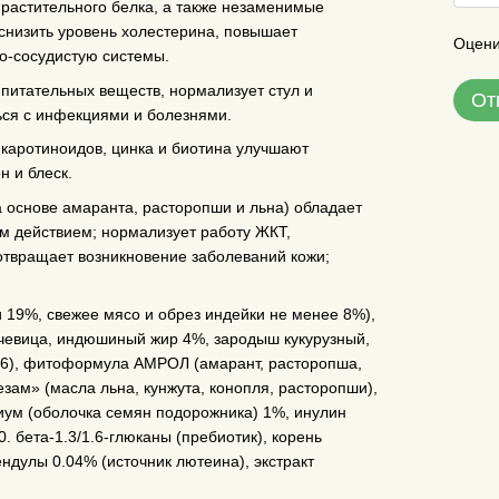
растительного белка, а также незаменимые
снизить уровень холестерина, повышает
Оцени
о-сосудистую системы.
питательных веществ, нормализует стул и
От
ся с инфекциями и болезнями.
каротиноидов, цинка и биотина улучшают
н и блеск.
основе амаранта, расторопши и льна) обладает
действием; нормализует работу ЖКТ,
отвращает возникновение заболеваний кожи;
 19%, свежее мясо и обрез индейки не менее 8%),
ечевица, индюшиный жир 4%, зародыш кукурузный,
а-6), фитоформула АМРОЛ (амарант, расторопша,
зам» (масла льна, кунжута, конопля, расторопши),
иум (оболочка семян подорожника) 1%, инулин
 бета-1.3/1.6-глюканы (пребиотик), корень
ндулы 0.04% (источник лютеина), экстракт