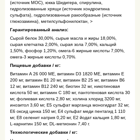
(источник МОС), юкка Шидигера, спирулина,
гидролизованные хрящи (источник хондроитина
сульфата), гидролизованные ракообразные (источник
глюкозамина), метилсульфонилоктан, >
Гарантированный анализ:
Сырой белок 30,00%, сырые масла и жиры 18,00%,
сырая клетчатка 2,00%, сырая зола 7,00%, кальций
1,50%, фосфор 1,20%, омега-6 жирные кислоты 7,00%,
омега-3 жирные кислоты 0,70%.
Пищевые добавки / кг:
Витамин А 26 000 МЕ, витамин D3 1820 МЕ, витамин Е
200 мг, витамин В1 20 мг, витамин В2 25 мг, витамин В6
12 мг, витамин В12 240 мг, биотин 32 мг, никотиновая
кислота 50 мг, витамин С 180 мг, пантотеновая кислота 30
мг, фолиевая кислота 2,80 мг, холина хлорид 3200 мг,
инозитол 3,60 мг, Е5 сульфат марганца моногидрат 32 мг,
Е6 оксид цинка 150 мг, Е4 сульфат меди пентагид 1 110
мг, Е8 селенит натрия 0,20 мг, Е2 йодат кальция 1,80 мг,
L-карнитин 150 мг, DL-метионин 7,40 г.
Технологические добавки / кг: