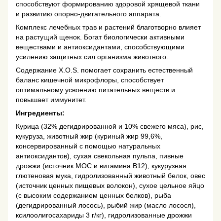
способствуют формированию здоровой хрящевой ткани
и развитию опорно-двигательного аппарата.
Комплекс лечебных трав и растений благотворно влияет
на растущий щенок. Богат биологически активными
веществами и антиоксидантами, способствующими
усилению защитных сил организма животного.
Содержание X.O.S. помогает сохранить естественный
баланс кишечной микрофлоры, способствует
оптимальному усвоению питательных веществ и
повышает иммунитет.
Ингредиенты:
Курица (32% дегидрированной и 10% свежего мяса), рис,
кукуруза, животный жир (куриный жир 99,6%,
консервированный с помощью натуральных
антиоксидантов), сухая свекольная пульпа, пивные
дрожжи (источник МОС и витамина B12), кукурузная
глютеновая мука, гидролизованный животный белок, овес
(источник ценных пищевых волокон), сухое цельное яйцо
(с высоким содержанием ценных белков), рыба
(дегидрированный лосось), рыбий жир (масло лосося),
ксилоолигосахариды 3 г/кг), гидролизованные дрожжи