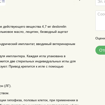
 действующего вещества 4,7 мг deslorelin
альмовое масло, лецитин, безводный ацетат
Оцени
индрический имплантат, вводимый ветеринарным
От
для имплантера. Каждая игла упакована в
ржится две стерильных индивидуальных иглы для
изуют. Привод крепится к игле с помощью
н (ЛГ).
ством.
кции гипофиза, половых клеток, при применении в