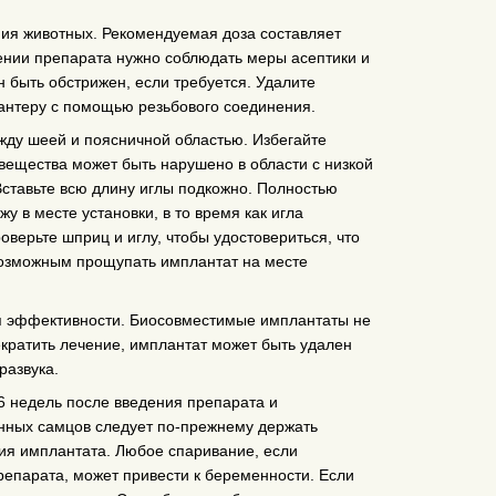
ия животных. Рекомендуемая доза составляет
дении препарата нужно соблюдать меры асептики и
 быть обстрижен, если требуется. Удалите
лантеру с помощью резьбового соединения.
жду шеей и поясничной областью. Избегайте
 вещества может быть нарушено в области с низкой
Вставьте всю длину иглы подкожно. Полностью
у в месте установки, в то время как игла
оверьте шприц и иглу, чтобы удостовериться, что
 возможным прощупать имплантат на месте
я эффективности. Биосовместимые имплантаты не
екратить лечение, имплантат может быть удален
развука.
6 недель после введения препарата и
нных самцов следует по-прежнему держать
ния имплантата. Любое спаривание, если
репарата, может привести к беременности. Если