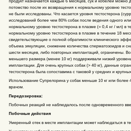
продукт назначается каждые 6 месяцев, сук и кобелей можно 
потомство после их возвращения к нормальному уровню тесто
не были исследованы. Что касается уровня тестостерона (сурр
исследований более чем 80% собак после ведения одного или 
нормальному уровню тестостерона в плазме (= 0,4 нг / мл) в т
нормальному уровню тестостерона в плазме в течение 18 мес
свидетельствующие о полной обратимости клинического эффе
объема эякуляции, снижение количества сперматозоидов и сн
шести месяцев, либо повторных имплантаций, ограничены. Во
меньшего размера (менее 10 кг) поддерживали низкий уровен
имплантации. Для очень крупных собак (> 40 кг), данные огр
тестостерона была сопоставима с таковой у средних и крупных
Использование Супрелорина у собак меньше 10 кг или более 
врачом.
Передозировка:
Побочных реакций не наблюдалось после одновременного вве
Побочные действия
Умеренный отек в месте имплантации может наблюдаться в те