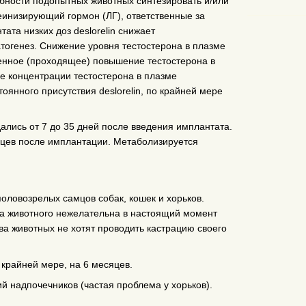
обности подопытных животных синтезировать и/или
инизирующий гормон (ЛГ), ответственные за
та низких доз deslorelin снижает
тогенез. Снижение уровня тестостерона в плазме
енное (проходящее) повышение тестостерона в
е концентрации тестостерона в плазме
янного присутствия deslorelin, по крайней мере
дались от 7 до 35 дней после введения имплантата.
яцев после имплантации. Метаболизируется
оловозрелых самцов собак, кошек и хорьков.
ка животного нежелательна в настоящий момент
ва животных не хотят проводить кастрацию своего
крайней мере, на 6 месяцев.
й надпочечников (частая проблема у хорьков).