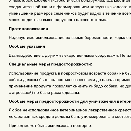
У некоторых кобелей гистологически обнаруживалась местная
соединительной ткани и формированием капсулы из коллагена
уменьшение размеров семенников будет видно в течение всего
может подняться выше наружного пахового кольца.
Противопоказания
Недопустимо использование во время беременности, кормлен
Особые указания
Взаимодействие с другими лекарственными средствами: Не из
Специальные меры предосторожности:
Использование продукта в подростковом возрасте собак не бы
собаки должны быть полностью созревшими до начала примен
применение продукта позволяет снизить либидо собаки, но д
с агрессией) не были расследованы.
Особые меры предосторожности для уничтожения ветери
Любое неиспользованное ветеринарное лекарственное средств
лекарственных средств должны быть утилизированы в соответ
Привод может быть использован повторно.