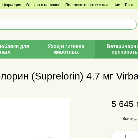
 информация
Отзывы о магазине
Пользовательское соглашение
Блог
добавки для
Уход и гигиена
Ветеринарн
тных
животных
препарат
рин (Suprelorin) 4.7 мг Virba
5 645 
Войти
дл
%