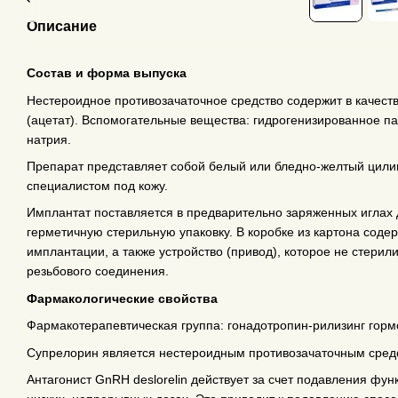
Описание
Состав и форма выпуска
Нестероидное противозачаточное средство содержит в качестве
(ацетат). Вспомогательные вещества: гидрогенизированное п
натрия.
Препарат представляет собой белый или бледно-желтый цил
специалистом под кожу.
Имплантат поставляется в предварительно заряженных иглах 
герметичную стерильную упаковку. В коробке из картона соде
имплантации, а также устройство (привод), которое не стерил
резьбового соединения.
Фармакологические свойства
Фармакотерапевтическая группа: гонадотропин-рилизинг гормо
Супрелорин является нестероидным противозачаточным сред
Антагонист GnRH deslorelin действует за счет подавления фун