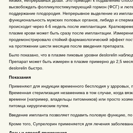
низких, непрерывных дозах. Это приводит к подавлению спос
высвобождать фолликулостимулирующий гормон (ФСГ) и люте
поддержание плодородия. Непрерывное выделение из импланта
функциональность мужских половых органов, либидо и сперма
происходит через 4-6 недель после имплантации. Кратковрем
плазме крови может быть сразу после имплантации. Измерени
продемонстрировало стойкий фармакологический эффект посто
на протяжении шести месяцев после введения препарата.
Было показано, что в плазме пиковые уровни deslorelin наблю
Препарат может быть измерен в плазме примерно до 2,5 мес
deslorelin быстро.
Показания
Применяют для индукции временного бесплодия у здоровых, п
Временная стерилизация незаменима в том случае, когда вяз
времени (например, владельцы питомников) или просто хозяе
питомца хирургическим путем.
Введение импланта позволяет подавить половую функцию, по 
Кроме того, Супрелорин применяется для лечения заболевани
Дозы и способ применения