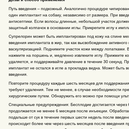
Путь введения – подкожный. Аналогично процедуре чипирован
один имплантант на собаку, независимо от размера. При вве
антисептики. Если волосы длинные, небольшой участок должен
защитный колпачок в основании иглы. Прикрепите иглу к имп
Супрелорин может быть имплантирован под кожу на спине ме
введения имплантата в жир, так как высвобождение активного
васкуляризацией. Поднимите участок кожи между лопатками. 
нажмите на поршень и, медленно извлеките иглу. Прижмите кож
удаляется, и поддерживайте давление в течение 30 секунд. Пр
имплантат не остался в игле а прокладка видна. Может быть
введения.
Повторите процедуру каждые шесть месяцев для поддержани
требуют удаления. Тем не менее, в случае необходимости пр
хирургическим путем. Обнаружить его можно при помощи ульт
Специальные предупреждения: Бесплодие достигается через 
продолжается не менее 6 месяцев после инъекции. Обработа
подальше от сук в течение первых шести недель после введе
происходит более чем через шесть месяцев после введения п