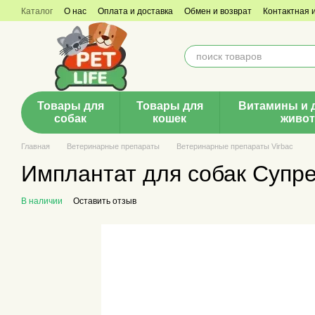
Перейти к основному контенту
Каталог
О нас
Оплата и доставка
Обмен и возврат
Контактная
Товары для
Товары для
Витамины и 
собак
кошек
живо
Главная
Ветеринарные препараты
Ветеринарные препараты Virbac
Имплантат для собак Супрело
В наличии
Оставить отзыв