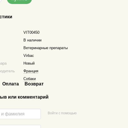
стики
VIT00450
В наличии
Ветеринарные препараты
Virbac
вара
Новый
водитель
Франция
х
Собаки
Оплата
Возврат
ыв или комментарий
Войти с помощью