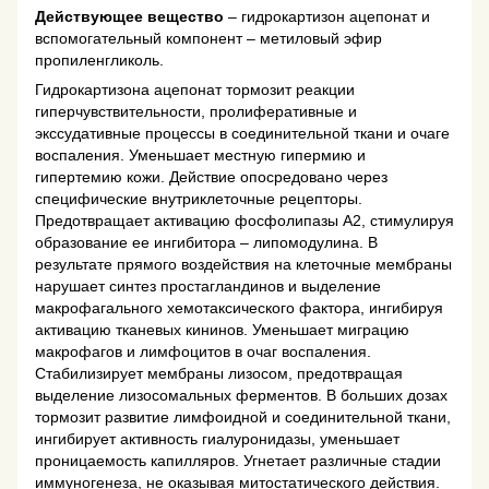
Действующее вещество
– гидрокартизон ацепонат и
вспомогательный компонент – метиловый эфир
пропиленгликоль.
Гидрокартизона ацепонат тормозит реакции
гиперчувствительности, пролиферативные и
экссудативные процессы в соединительной ткани и очаге
воспаления. Уменьшает местную гипермию и
гипертемию кожи. Действие опосредовано через
специфические внутриклеточные рецепторы.
Предотвращает активацию фосфолипазы А2, стимулируя
образование ее ингибитора – липомодулина. В
результате прямого воздействия на клеточные мембраны
нарушает синтез простагландинов и выделение
макрофагального хемотаксического фактора, ингибируя
активацию тканевых кининов. Уменьшает миграцию
макрофагов и лимфоцитов в очаг воспаления.
Стабилизирует мембраны лизосом, предотвращая
выделение лизосомальных ферментов. В больших дозах
тормозит развитие лимфоидной и соединительной ткани,
ингибирует активность гиалуронидазы, уменьшает
проницаемость капилляров. Угнетает различные стадии
иммуногенеза, не оказывая митостатического действия.