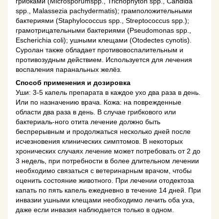
грибками (Microsporumspp., Trichophyton spp., Candida
spp., Malassezia pachydermatis); грамположительными
бактериями (Staphylococcus spp., Streptococcus spp.);
грамотрицательными бактериями (Pseudomonas spp.,
Escherichia coli); ушными клещами (Otodectes cynotis).
Суролан также обладает противовоспалительным и
противозудным действием. Используется для лечения
воспаления паранальных желёз.
Способ применения и дозировка
Уши: 3-5 капель препарата в каждое ухо два раза в день.
Или по назначению врача. Кожа: на поврежденные
области два раза в день. В случае грибкового или
бактериаль-ного отита лечение должно быть
беспрерывным и продолжаться несколько дней после
исчезновения клинических симптомов. В некоторых
хронических случаях лечение может потребовать от 2 до
3 недель, при потребности в более длительном лечении
необходимо связаться с ветеринарным врачом, чтобы
оценить состояние животного. При лечении отодектоза
капать по пять капель ежедневно в течение 14 дней. При
инвазии ушными клещами необходимо лечить оба уха,
даже если инвазия наблюдается только в одном.