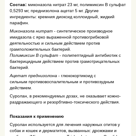
Состав:
миконазола нитрат 23 мг, полимиксин В сульфат
0,5293 мг, преднизолона ацетат 5 мг. Другие
ингредиенты: кремния диоксид коллоидный, жидкий
парафин.
Миконазола нитрат
- синтетическое производное
имидазола с ярко выраженной противогрибковой
деятельностью и сильным действием против
грамположительных бактерий.
Полимиксин В сульфат
- полипептидный антибиотик с
бактерицидным действием против грамотрицательных
бактерий.
Ацетат преднизолона
- глюкокортикоид с
сильным противовоспалительным и противозудным
действием.
Суролан, в рекомендуемых дозах, не оказывает кожно-
раздражающего и резорбтивно-токсического действия.
Показания к применению
Суролан используется для лечения наружных отитов у
собак и кошек и дерматитов, вызванных: дрожжами и