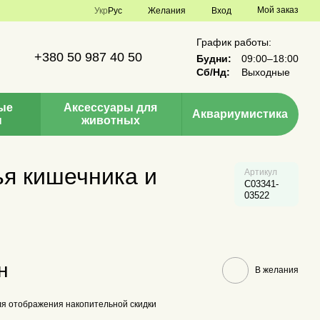
Мой заказ
Укр
Рус
Желания
Вход
График работы:
+380 50 987 40 50
Будни:
09:00–18:00
Сб/Нд:
Выходные
ые
Аксессуары для
Аквариумистика
ы
животных
ья кишечника и
Артикул
C03341-
03522
н
В желания
я отображения накопительной скидки