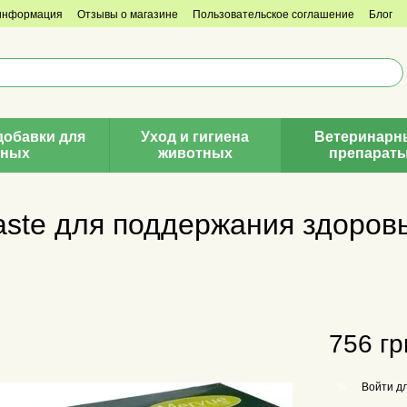
 информация
Отзывы о магазине
Пользовательское соглашение
Блог
добавки для
Уход и гигиена
Ветеринарн
тных
животных
препарат
aste для поддержания здоров
756 гр
Войти
дл
%