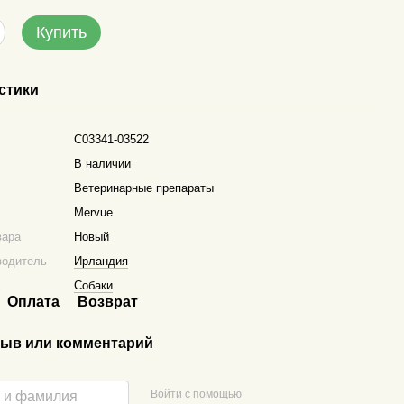
Купить
стики
C03341-03522
В наличии
Ветеринарные препараты
Mervue
вара
Новый
водитель
Ирландия
х
Собаки
Оплата
Возврат
ыв или комментарий
Войти с помощью