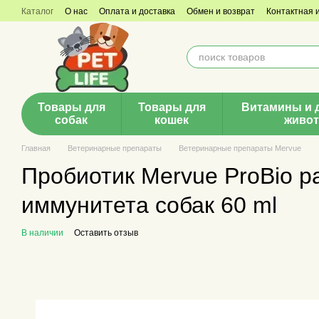
Перейти к основному контенту
Каталог
О нас
Оплата и доставка
Обмен и возврат
Контактная
Товары для
Товары для
Витамины и 
собак
кошек
живо
Главная
Ветеринарные препараты
Ветеринарные препараты Mervue
Пробиотик Mervue ProBio p
иммунитета собак 60 ml
В наличии
Оставить отзыв