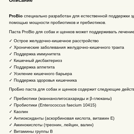
Описание
ProBio
специально разработан для естественной поддержки з
помощью мощности пробиотиков и пребиотиков.
Паста ProBio для собак и щенков может поддерживать лечение
✓ Острое желудочно-кишечное расстройство
✓ Хронические заболевания желудочно-кишечного тракта
✓ Поддержка иммунитета
✓ Кишечный дисбактериоз
✓ Поддержка аппетита
✓ Усиление кишечного барьера
✓ Поддержка здоровья кишечника
ПроБио паста для собак и щенков содержит следующие дейс
✓ Пребиотики (маннанолигосахариды и β-глюканы)
✓ Пробиотики (Enterococcus faecium 10415)
✓ Каолин
✓ Антиоксиданты (аскорбиновая кислота, витамин Е)
✓ Аминокислоты (треонин, лейцин, валин)
✓ Витамины группы B