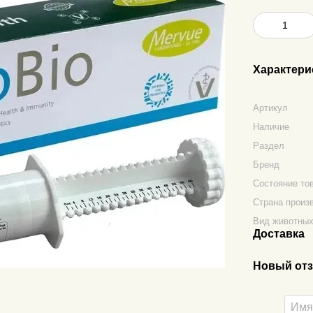
Характери
Артикул
Наличие
Раздел
Бренд
Состояние то
Страна произ
Вид животны
Доставка
Новый отз