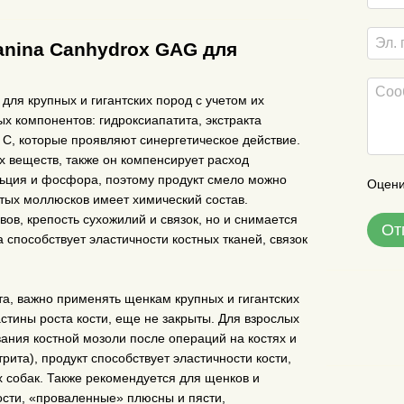
anina Canhydrox GAG для
ля крупных и гигантских пород с учетом их
х компонентов: гидроксиапатита, экстракта
 С, которые проявляют синергетическое действие.
 веществ, также он компенсирует расход
льция и фосфора, поэтому продукт смело можно
Оцени
атых моллюсков имеет химический состав.
вов, крепость сухожилий и связок, но и снимается
От
 способствует эластичности костных тканей, связок
а, важно применять щенкам крупных и гигантских
стины роста кости, еще не закрыты. Для взрослых
ния костной мозоли после операций на костях и
ита), продукт способствует эластичности кости,
 собак. Также рекомендуется для щенков и
ости, «проваленные» плюсны и пясти,