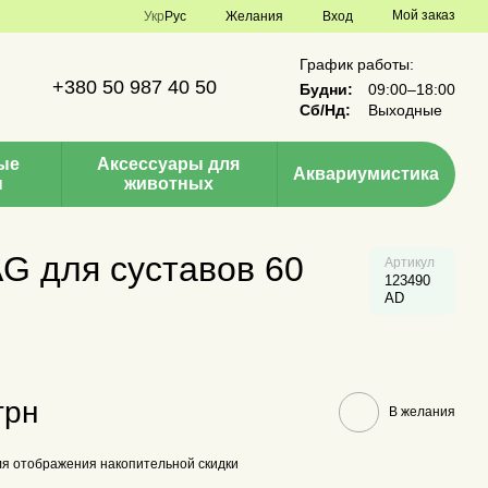
Мой заказ
Укр
Рус
Желания
Вход
График работы:
+380 50 987 40 50
Будни:
09:00–18:00
Сб/Нд:
Выходные
ые
Аксессуары для
Аквариумистика
ы
животных
G для суставов 60
Артикул
123490
AD
грн
В желания
я отображения накопительной скидки