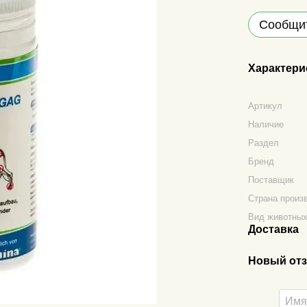
Сообщит
Характери
Артикул
Наличие
Раздел
Бренд
Поставщик
Страна произ
Вид животны
Доставка
Новый отз