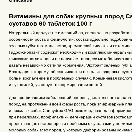
Описание
Витамины для собак крупных пород C
суставов 60 таблеток 100 г
Натуральный продукт не имеющий ов, специально разработан д
особенности роста и физиологии. состав идеально подобранны
зеленых губчатых моллюсков, кремниевой кислоты и витамина
Гидроксиопатит содержит необходимый комплекс минеральных
гликозаминогликанов и не нарушает процесс метаболизма ка
давать независимо от типа кормления. Экстракт зеленых губч
Благодаря которому, обеспечивается не только здоровье суста
боль и воспаление в проблемных случаях. Кремниевая кислота
и сухожилий, участвует в формировании костей.
Для профилактики заболеваний опорно-двигательного аппарат
пород на протяжении всей фазы роста, пока эпифизарные пла
и пожилых собак Canhydrox GAG рекомендован для формирова
при переломах, профилактики дегенерации суставов (остеоартр
предотвращает остеопороз и проблемы с суставами у пожилых
молодых собак всех пород, у которых деформированы конечн