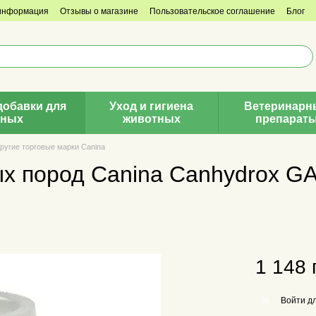
 информация
Отзывы о магазине
Пользовательское соглашение
Блог
добавки для
Уход и гигиена
Ветеринарн
тных
животных
препарат
ругие торговые марки Canina
х пород Canina Canhydrox GA
1 148 
Войти
дл
%