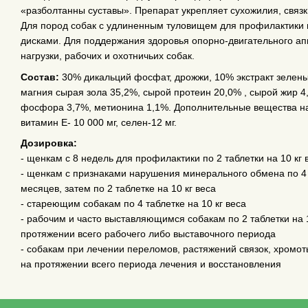
«разболтанны суставы». Препарат укрепляет сухожилия, связ
Для пород собак с удлиненным туловищем для профилактики
дисками. Для поддержания здоровья опорно-двигательного а
нагрузки, рабочих и охотничьих собак.
Состав:
30% дикальций фосфат, дрожжи, 10% экстракт зелены
магния сырая зола 35,2%, сырой протеин 20,0% , сырой жир 4,
фосфора 3,7%, метионина 1,1%. Дополнительные вещества на 
витамин Е- 10 000 мг, селен-12 мг.
Дозировка:
- щенкам с 8 недель для профилактики по 2 таблетки на 10 кг 
- щенкам с признаками нарушения минерального обмена по 4 т
месяцев, затем по 2 таблетке на 10 кг веса
- стареющим собакам по 4 таблетке на 10 кг веса
- рабочим и часто выставляющимся собакам по 2 таблетки на 1
протяжении всего рабочего либо выставочного периода
- собакам при лечении переломов, растяжений связок, хромоты
на протяжении всего периода лечения и восстановления