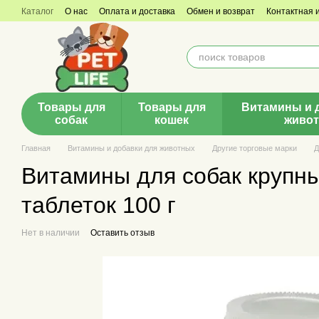
Перейти к основному контенту
Каталог
О нас
Оплата и доставка
Обмен и возврат
Контактная
Товары для
Товары для
Витамины и 
собак
кошек
живо
Главная
Витамины и добавки для животных
Другие торговые марки
Д
Витамины для собак крупны
таблеток 100 г
Нет в наличии
Оставить отзыв