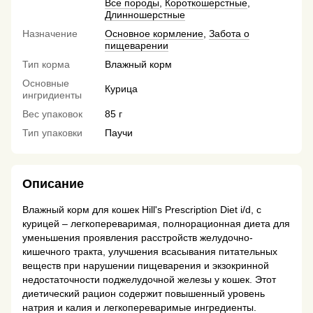
Все породы
,
Короткошерстные
,
Длинношерстные
Назначение
Основное кормление
,
Забота о
пищеварении
Тип корма
Влажный корм
Основные
Курица
ингридиенты
Вес упаковок
85 г
Тип упаковки
Паучи
Описание
Влажный корм для кошек Hill's Prescription Diet i/d, с
курицей – легкопереваримая, полнорационная диета для
уменьшения проявления расстройств желудочно-
кишечного тракта, улучшения всасывания питательных
веществ при нарушении пищеварения и экзокринной
недостаточности поджелудочной железы у кошек. Этот
диетический рацион содержит повышенный уровень
натрия и калия и легкопереваримые ингредиенты.