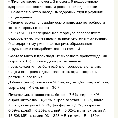
• Жирные кислоты омега-3 и омега-6 поддерживают
здоровое состояние кожи и роскошный вид шерсти.
• Помогает быстро наладить здоровый стул и улучшить
пищеварение.
• Удовлетворяет специфические пищевые потребности
котят и взрослых кошек
• S+OXSHIELD: специальная формула способствует
оздоровлению мочевыделительной системы у животных,
благодаря чему уменьшается риск образования
струвитных и кальцийоксалатных камней.
Состав:
мясо и производные животного происхождения
(курица 23%), производные растительного
происхождения, рыба и рыбные производные, злаки,
яйцо и его производные, разные сахара, экстракты
растения, растения.
Добавки (на кг): железо – 20,3мг, йод – 0,6мг, медь –3,7мг,
марганец – 4,5мг, цинк – 30,7
Питательные вещества:
белок – 7,6%, жир – 4,4%,
сырая клетчатка – 0,86%, сырая золотая – 1,6%, влага –
79,5%, кальций – 0,23%, фосфор – 0 ,17%, натрий –
0,09%, калий – 0,20%; магний – 0,02%; на кг: витамин А –
15 508 МЕ, витамин D3 – 328 МЕ, витамин Е – 180мг,