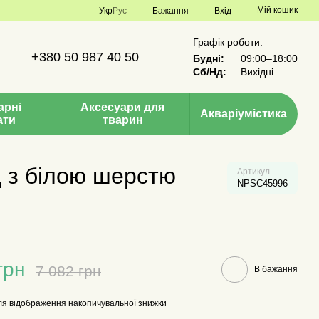
Мій кошик
Укр
Рус
Бажання
Вхід
Графік роботи:
+380 50 987 40 50
Будні:
09:00–18:00
Сб/Нд:
Вихідні
арні
Аксесуари для
Акваріумістика
ати
тварин
д з білою шерстю
Артикул
NPSC45996
грн
7 082 грн
В бажання
я відображення накопичувальної знижки