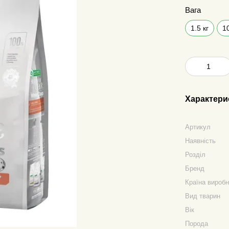
Вага
1.5 кг
10
Характери
Артикул
Наявність
Розділ
Бренд
Країна вироб
Вид тварин
Вік
Порода