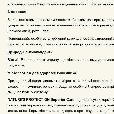
вітамінами групи В підтримують відмінний стан шкіри та здоров
З лососем
З високоякісним норвезьким лососем, багатим на жирні кислот
джерелам білка підтримується належний склад слізної рідини,
навколо очей, рота і лап.
Повноцінний, особливо улюблений корм для собак, створений з 
чудово засвоюється, тому вихованець випорожнюється при мізе
Природні антиоксиданти
Вітамін Е і екстракт розмарину, що містяться в ньому, допомагаю
радикалів.
MicroZeoGen для здоров'я кишечника
Природний мінерал, динамічно мікронізований кліноптилоліт, 
засвоєння поживних речовин. Завдяки особливій мікроструктурі,
зміцнює імунну систему.
NATURE'S PROTECTION Superior Care
- це лінія сухих кормів
інноваційні інгредієнти і відображається здоровий раціон дома
технологіях. Корм містить лише джерела протеїну найвищої якост