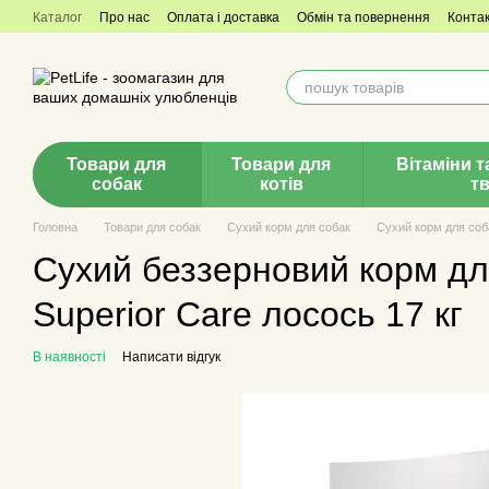
Перейти до основного контенту
Каталог
Про нас
Оплата і доставка
Обмін та повернення
Конта
Товари для
Товари для
Вітаміни т
собак
котів
т
Головна
Товари для собак
Сухий корм для собак
Сухий корм для соба
Сухий беззерновий корм дл
Superior Care лосось 17 кг
В наявності
Написати відгук