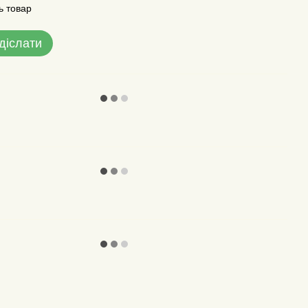
ь товар
діслати