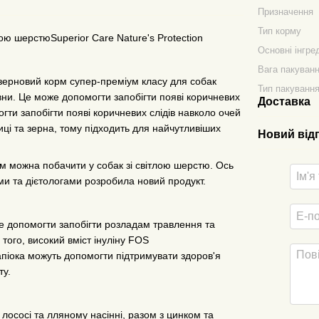
Призначення
Тип корму
ю шерстюSuperior Care Nature's Protection
Основні інгре
Вага пакуван
еззерновий корм супер-преміум класу для собак
Тип пакуванн
овни. Це може допомогти запобігти появі коричневих
Доставка
гти запобігти появі коричневих слідів навколо очей
птиці та зерна, тому підходить для найчутливіших
Новий від
ям можна побачити у собак зі світлою шерстю. Ось
 та дієтологами розробила новий продукт.
же допомогти запобігти розладам травлення та
 того, високий вміст інуліну FOS
тапіока можуть допомогти підтримувати здоров'я
ту.
 лососі та лляному насінні, разом з цинком та