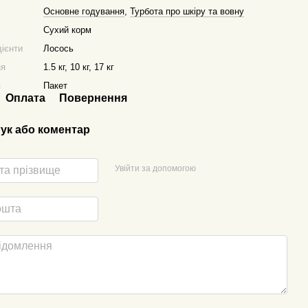
Основне годування
,
Турбота про шкіру та вовну
Сухий корм
дієнти
Лосось
ня
1.5 кг, 10 кг, 17 кг
я
Пакет
Оплата
Повернення
гук або коментар
Увійти за допомогою