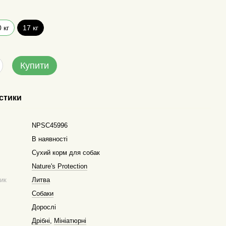
 кг
17 кг
Купити
стики
NPSC45996
В наявності
Сухий корм для собак
Nature's Protection
ник
Литва
Собаки
Дорослі
Дрібні
,
Мініатюрні