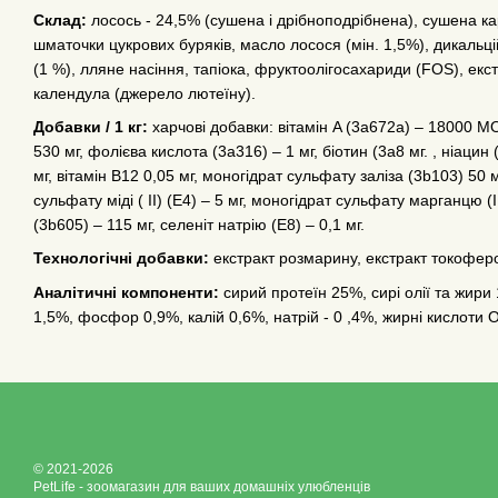
Склад:
лосось - 24,5% (сушена і дрібноподрібнена), сушена кар
шматочки цукрових буряків, масло лосося (мін. 1,5%), дикальц
(1 %), лляне насіння, тапіока, фруктоолігосахариди (FOS), ек
календула (джерело лютеїну).
Добавки / 1 кг:
харчові добавки: вітамін A (3a672a) – 18000 МО
530 мг, фолієва кислота (3a316) – 1 мг, біотин (3a8 мг. , ніацин 
мг, вітамін B12 0,05 мг, моногідрат сульфату заліза (3b103) 50 
сульфату міді ( II) (E4) – 5 мг, моногідрат сульфату марганцю (
(3b605) – 115 мг, селеніт натрію (E8) – 0,1 мг.
Технологічні добавки:
екстракт розмарину, екстракт токоферолу
Аналітичні компоненти:
сирий протеїн 25%, сирі олії та жири
1,5%, фосфор 0,9%, калій 0,6%, натрій - 0 ,4%, жирні кислоти 
© 2021-2026
PetLife - зоомагазин для ваших домашніх улюбленців