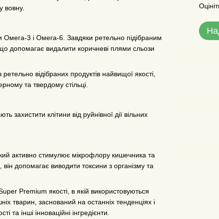
Оцініт
у вовну.
На
и Омега-3 і Омега-6. Завдяки ретельно підібраним
 що допомагає видалити коричневі плями сльози
ретельно відібраних продуктів найвищої якості,
рному та твердому стільці.
ть захистити клітини від руйнівної дії вільних
який активно стимулює мікрофлору кишечника та
 він допомагає виводити токсини з організму та
 Super Premium якості, в якій використовуються
шніх тварин, заснований на останніх тенденціях і
і та інші інноваційні інгредієнти.