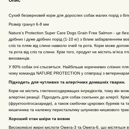
Опис
Сухий беззерновий корм для дорослих собак малих порід з біло
Розмір гранул 6-8 мм
Nature's Protection Super Care Dogs Grain Free Salmon - це б
дрібних і дуже дрібних порід (1-10 кг) з білим забарвленням в
сліз та плям від слини навколо очей та рота. Корм може допомо
та рота від сліз та слини. Крім того, продукт не містить м'яса 
вихованців.
У 80% собак очі сльозяться. Найбільше коричневих слізних пл
чому команда NATURE PROTECTION у співпраці з ветеринарами
Підходить для чутливих та алергічних домашніх тварин.
Корм не містить глютеносодержащих інгредієнтів, тому він мо
алергічні реакції. Підходить для собак схильних до алергії. Крім
(фруктоолігосахариди), а також скибочки цукрових буряків та 
кишечника та належну перистальтику шлунково-кишкового трак
Хороший стан шкіри та вовни
Високоякісні жирні кислоти Омега-3 та Омега-6, що містяться в