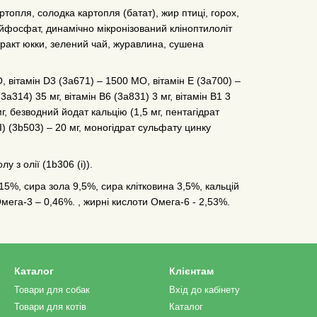
топля, солодка картопля (батат), жир птиці, горох,
ійфосфат, динамічно мікронізований кліноптилоліт
стракт юкки, зелений чай, журавлина, сушена
, вітамін D3 (3a671) – 1500 МО, вітамін E (3a700) –
(3a314) 35 мг, вітамін B6 (3a831) 3 мг, вітамін B1 3
мг, безводний йодат кальцію (1,5 мг, пентагідрат
II) (3b503) – 20 мг, моногідрат сульфату цинку
 з олії (1b306 (i)).
 15%, сира зола 9,5%, сира клітковина 3,5%, кальцій
Омега-3 – 0,46%. , жирні кислоти Омега-6 - 2,53%.
Каталог
Клієнтам
Товари для собак
Вхід до кабінету
Товари для котів
Каталог