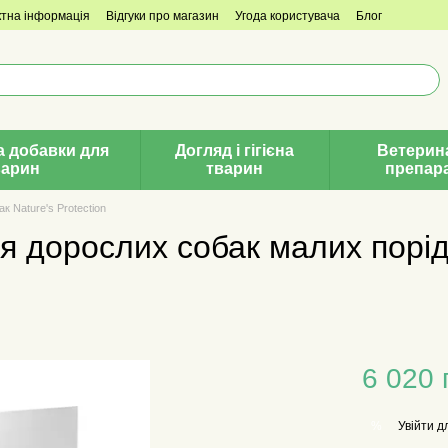
ктна інформація
Відгуки про магазин
Угода користувача
Блог
а добавки для
Догляд і гігієна
Ветерин
варин
тварин
препар
к Nature's Protection
я дорослих собак малих порі
6 020 
Увійти
дл
%