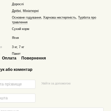
Дорослі
Дрібні
,
Мініатюрні
Основне годування
,
Харчова нестерпність
,
Турбота про
травлення
Сухий корм
Ягня
ня
3 кг, 7 кг
я
Пакет
Оплата
Повернення
гук або коментар
Увійти за допомогою