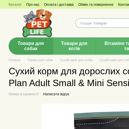
Перейти до основного контенту
Каталог
Про нас
Оплата і доставка
Обмін та повернення
Конта
Товари для
Товари для
Вітаміни т
собак
котів
т
Головна
Товари для собак
Сухий корм для собак
Сухий корм для соб
Сухий корм для дорослих с
Plan Adult Small & Mini Sensi
Немає в наявності
Написати відгук