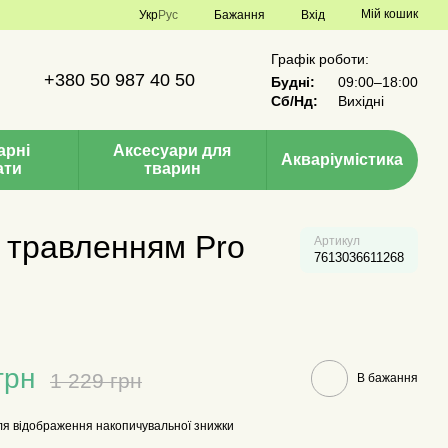
Мій кошик
Укр
Рус
Бажання
Вхід
Графік роботи:
+380 50 987 40 50
Будні:
09:00–18:00
Сб/Нд:
Вихідні
арні
Аксесуари для
Акваріумістика
ати
тварин
м травленням Pro
Артикул
7613036611268
грн
1 229 грн
В бажання
я відображення накопичувальної знижки