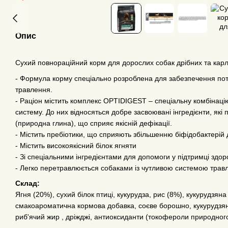
Опис
Сухий повнораційний корм для дорослих собак дрібних та кар
- Формула корму спеціально розроблена для забезпечення пот
травлення.
- Раціон містить комплекс OPTIDIGEST – спеціальну комбінац
систему. До них відносяться добре засвоювані інгредієнти, які
(природна глина), що сприяє якісній дефікації.
- Містить пребіотики, що сприяють збільшенню біфідобактері
- Містить високоякісний білок ягняти
- Зі спеціальними інгредієнтами для допомоги у підтримці здор
- Легко перетравлюється собаками із чутливою системою трав
Склад:
Ягня (20%), сухий білок птиці, кукурудза, рис (8%), кукурудзян
смакоароматична кормова добавка, соєве борошно, кукурудзян
риб'ячий жир , дріжджі, антиоксиданти (токофероли природног