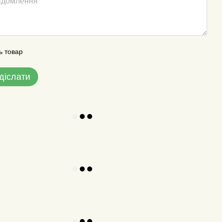
ь товар
діслати