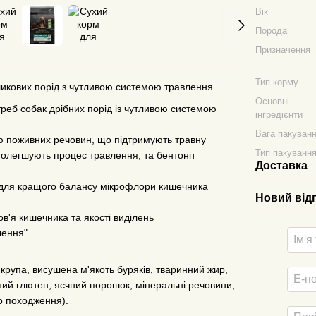
Вік
Порода
Призначення
Тип корму
ликових порід з чутливою системою травлення.
Основні
реб собак дрібних порід із чутливою системою
інгредієнти
Вага пакуван
ію поживних речовин, що підтримують травну
Тип пакуванн
 полегшують процес травлення, та бентоніт
Доставка
й для кращого балансу мікрофлори кишечника
Новий від
ов'я кишечника та якості виділень
лення"
а крупа, висушена м'якоть буряків, тваринний жир,
ий глютен, яєчний порошок, мінеральні речовини,
о походження).