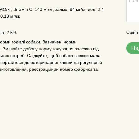
/кг; Вітамін С: 140 мг/кг; залізо: 94 мг/кг; йод: 2.4
0.13 мг/кг.
Оцініт
на: 2.5%.
орми годівлі собаки. Зазначені норми
На
. Змінюйте добову норму годування залежно від
альних потреб. Слідкуйте, щоб собака завжди мала
звертайтеся до ветеринарної клініки на регулярній
у виготовлення, реєстраційний номер фабрики та