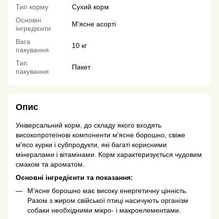
Тип корму
Сухий корм
Основні
М'ясне асорті
інгредієнти
Вага
10 кг
пакування
Тип
Пакет
пакування
Опис
Універсальний корм, до складу якого входять
високопротеїнові компоненти м'ясне борошно, свіже
м'ясо курки і субпродукти, які багаті корисними
мінералами і вітамінами. Корм характеризується чудовим
смаком та ароматом.
Основні інгредієнти та показання:
М'ясне борошно має високу енергетичну цінність.
Разом з жиром свійської птиці насичують організм
собаки необхідними мікро- і макроелементами.