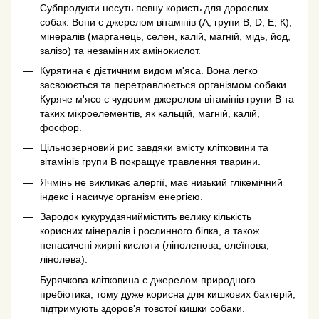
Субпродукти несуть певну користь для дорослих
собак. Вони є джерелом вітамінів (А, групи В, D, Е, К),
мінералів (марганець, селен, калій, магній, мідь, йод,
залізо) та незамінних амінокислот.
Курятина є дієтичним видом м'яса. Вона легко
засвоюється та перетравлюється організмом собаки.
Куряче м'ясо є чудовим джерелом вітамінів групи В та
таких мікроелементів, як кальцій, магній, калій,
фосфор.
Цільнозерновий рис завдяки вмісту клітковини та
вітамінів групи В покращує травлення тварини.
Ячмінь не викликає алергії, має низький глікемічний
індекс і насичує організм енергією.
Зародок кукурудзяниймістить велику кількість
корисних мінералів і рослинного білка, а також
ненасичені жирні кислоти (ліноленова, олеїнова,
лінолева).
Бурячкова клітковина є джерелом природного
пребіотика, тому дуже корисна для кишкових бактерій,
підтримують здоров'я товстої кишки собаки.