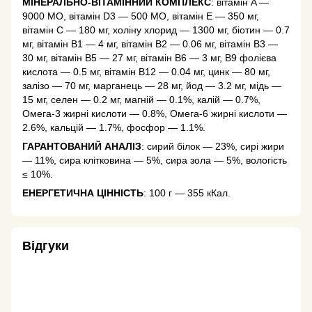
МІНЕРАЛЬНО-ВІТАМІННИЙ КОМПЛЕКС
: вітамін A —
9000 МО, вітамін D3 — 500 МО, вітамін Е — 350 мг,
вітамін C — 180 мг, холіну хлорид — 1300 мг, біотин — 0.7
мг, вітамін В1 — 4 мг, вітамін В2 — 0.06 мг, вітамін В3 —
30 мг, вітамін В5 — 27 мг, вітамін В6 — 3 мг, В9 фолієва
кислота — 0.5 мг, вітамін В12 — 0.04 мг, цинк — 80 мг,
залізо — 70 мг, марганець — 28 мг, йод — 3.2 мг, мідь —
15 мг, селен — 0.2 мг, магній — 0.1%, калій — 0.7%,
Омега-3 жирні кислоти — 0.8%, Омега-6 жирні кислоти —
2.6%, кальцій — 1.7%, фосфор — 1.1%.
ГАРАНТОВАНИЙ АНАЛІЗ
: сирий білок — 23%, сирі жири
— 11%, сира клітковина — 5%, сира зола — 5%, вологість
≤ 10%.
ЕНЕРГЕТИЧНА ЦІННІСТЬ
: 100 г — 355 кКал.
Відгуки