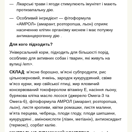
Лікарські трави і ягоди стимулюють імунітет і мають
протизапальну дію.
Особливий інгредієнт — фітоформула
«АМРОЛ» (амарант, розторопша, льон) сприяє
насиченню клітин організму киснем і має потужну
антиканцерогенну дію .
Для кого підходить?
Універсальний корм, підходить для більшості порід,
особливо для активних собак і тварин, які живуть на
вулиці
/em>.
СКЛАД
: м'ясне борошно, м'ясні субпродукти, рис
цільнозерновий, ячмінь, зародок кукурудзяний, свіже
м'ясо курки, жир свійської птиці, жир яловичий
консервований токоферолом вітаміну Е, насіння льону,
бурякова клітка масло лосося (джерело Омега-3 та
Омега-6), фітоформула АМРОЛ (амарант, розторопша,
льон), листя кропиви, квітки ромашки, листя малини,
м'ята перцева, чебрець, плоди глоду, плоди шипшини,
кукурудзяні , амінокислоти (лізин, метіанін), антиоксидант
(термокс), сорбат калію.