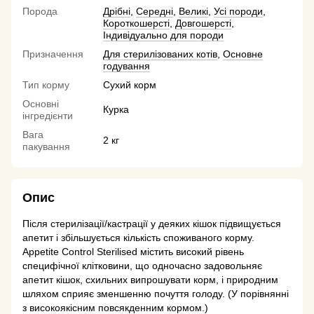
Порода
Дрібні
,
Середні
,
Великі
,
Усі породи
,
Короткошерсті
,
Довгошерсті
,
Індивідуально для породи
Призначення
Для стерилізованих котів
,
Основне
годування
Тип корму
Сухий корм
Основні
Курка
інгредієнти
Вага
2 кг
пакування
Опис
Після стерилізації/кастрації у деяких кішок підвищується
апетит і збільшується кількість споживаного корму.
Appetite Control Sterilised містить високий рівень
специфічної клітковини, що одночасно задовольняє
апетит кішок, схильних випрошувати корм, і природним
шляхом сприяє зменшенню почуття голоду. (У порівнянні
з високоякісним повсякденним кормом.)