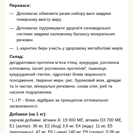
Переваги:
Допомагає обмежити ризик набору ваги завдяки
помірному вмісту жиру.
Допомагає підтримувати здоров'я сечовидільної
системи завдяки належному балансу мінеральних
речовин.
L-карнітин бере участь у здоровому метаболізмі жирів.
Склад:
дегідратовані протеїни м'яса птиці, кукурудза, рослинна
клітковина, ізолят рослинних протеїнів*, пшениця,
кукурудзяний глютен, гідролізат білків тваринного
походження, тваринні жири, рис, буряковий жом, дріжджі
та їх частки, мінеральні речовини, соєва олія, риб та
насіння подорожника.
* L.I.P. - білки, відібрані за принципом оптимальної
засвоюваності.
Добавки (на 1 кг):
харчові добавки: вітамін A: 19 000 MЕ, вітамін D3 700 MЕ,
E1 (залізо): 36 мг, E2 (йод) 3,6 мг, E4 (мідь): 11 мг, E5
(марганець): 47 мг, E6 ( цинк) 140 мг, E8 (селен): 0,06 мг;