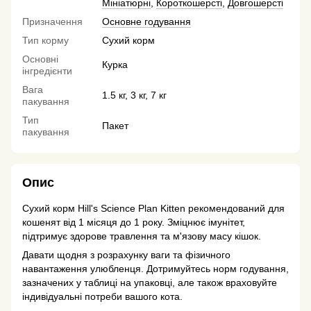
Мініатюрні
,
Короткошерсті
,
Довгошерсті
Призначення
Основне годування
Тип корму
Сухий корм
Основні
Курка
інгредієнти
Вага
1.5 кг, 3 кг, 7 кг
пакування
Тип
Пакет
пакування
Опис
Сухий корм Hill's Science Plan Kitten рекомендований для
кошенят від 1 місяця до 1 року. Зміцнює імунітет,
підтримує здорове травлення та м'язову масу кішок.
Давати щодня з розрахунку ваги та фізичного
навантаження улюбленця. Дотримуйтесь норм годування,
зазначених у таблиці на упаковці, але також враховуйте
індивідуальні потреби вашого кота.