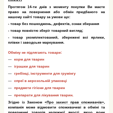
Протягом 14-ти днів з моменту покупки Ви маєте
право на повернення або обмін придбаного на
нашому сайті товару за умови що:
- товар без пошкоджень, дефектів, ознак збирання
- товар повністю зберіг товарний вигляд;
- товар укомплектований, збережені всі ярлики,
плівки і заводське маркування.
Обміну не підлягають товари:
корм для тварин
іграшки для тварин
гребінці, інструменти для грумінгу
спреї в аерозольній упаковці
предмети гігієни для тварин
препарати для лікування тварин.
Згідно із Законом
«Про захист прав споживачів»
,
компанія може відмовити споживачеві в обміні та
поверненні товарів належної якості, якщо вони