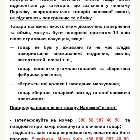
відносяться до категорій, що зазначені у чинному
Переліку непродовольчих товарів належної якості,
не підлягають поверненню та обміну
.
Товари належної якості, яким дозволено повернення
та обмін, можуть бути повернені протягом 14 днів
після отримання покупцем, якщо:
товар не був у вживанні та не має слідів
використання споживачем: подряпин, сколів,
потертостей, плям і т. п.;
товар повністю укомплектований та збережена
фабрична упаковка;
збережені всі ярлики і заводське маркування;
товар зберігає товарний вигляд та свої споживчі
властивості.
Процедура повернення товару Належної якості:
- зателефонуйте на номер
+380 50 987 40 50
та
повідомте про намір повернути оплачений товар;
- надішліть нам товар перевізником, сплативши його
послуги.
Реквізити: Місто Київ,
+38 050 987 40 50
,