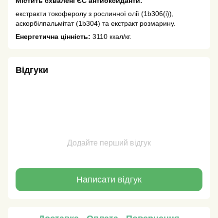
Містить схвалені ЄС антиоксиданти:
екстракти токоферолу з рослинної олії (1b306(i)),
аскорбілпальмітат (1b304) та екстракт розмарину.
Енергетична цінність:
3110 ккал/кг.
Відгуки
Додайте перший відгук
Написати відгук