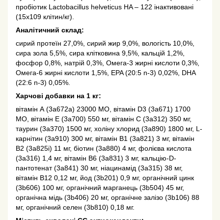
пробіотик Lactobacillus helveticus HA – 122 інактивовані
(15х109 клітин/кг).
Аналітичний склад:
сирий протеїн 27,0%, сирий жир 9,0%, вологість 10,0%,
сира зола 5,5%, сира клітковина 9,5%, кальцій 1,2%,
фосфор 0,8%, натрій 0,3%, Омега-3 жирні кислоти 0,3%,
Омега-6 жирні кислоти 1,5%, EPA (20:5 n-3) 0,02%, DHA
(22:6 n-3) 0,05%.
Харчові добавки на 1 кг:
вітамін А (3a672a) 23000 МО, вітамін D3 (3a671) 1700
МО, вітамін Е (3a700) 550 мг, вітамін С (3a312) 350 мг,
таурин (3a370) 1500 мг, холіну хлорид (3a890) 1800 мг, L-
карнітин (3a910) 300 мг, вітамін B1 (3a821) 3 мг, вітамін
B2 (3a825i) 11 мг, біотин (3a880) 4 мг, фолієва кислота
(3a316) 1,4 мг, вітамін B6 (3a831) 3 мг, кальцію-D-
пантотенат (3a841) 30 мг, ніацинамід (3a315) 38 мг,
вітамін B12 0,12 мг, йод (3b201) 0,9 мг, органічний цинк
(3b606) 100 мг, органічний марганець (3b504) 45 мг,
органічна мідь (3b406) 20 мг, органічне залізо (3b106) 88
мг, органічний селен (3b810) 0,18 мг.