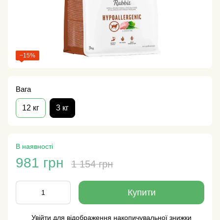
−15%
Вага
12 кг
3 кг
В наявності
981 грн
1 154 грн
Купити
Увійти
для відображення накопичувальної знижки
%