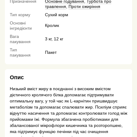
Призначення
Основне годування
,
Турбота про
травлення
,
Проти ожиріння
Тип корму
Сухий корм
Основні
Кролик
інгредієнти
Вага
3 кг, 12 кг
пакування
Тип
Пакет
пакування
Опис
Низький вміст жиру в поєднанні з високим вмістом
дієтичного кролячого білка допомагає підтримувати
оптимальну вагу, у той час як L-карнітин пришвидшує
метаболізм та допомагає спалювати жир. Псиліум сприяє
відчуттю насичення та допомагає контролювати голод між
прийомами їжі. Формула збагачена пробіотиками для
збалансованої мікрофлори кишечника та розторопшею,
яка підтримує функцію печінки під час очищення