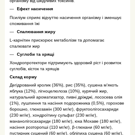
організму від шкідливих токсинів.
Ефект насичення
Псиліум сприяє відчуттю насичення організму і зменшує
споживання їжі
Спалювання жиру
L-карнітин прискорює метаболізм та допомагає
спалювати жир
Суглоби та хрящі
Хондропротектори підтримують здоровий ріст і розвиток
суглобів, кісток та хрящів
Склад корму
Дегідрований кролик (36%), рис (35%), сушена м'якоть
яблука (12%), лігноцелюлоза (10%), курячий жир,
натуральний ароматизатор, пивні дріжджі, лососева олія
(1%), лушпиння та насіння подорожника (0,5%), горохове
борошно, глюкозамін (300 мг/кг), фруктоолігосахариди
(230 мг/кг), хондроїтину сульфат (230 мг/кг),
мананолігосахариди (180 мг/кг), юка Мохаве (180 мг/кг),
насіння розторопші (110 мг/кг), β-глюкани (60 мг/кг),
пустирник сушений (60 мг/кг), обліпиха сушена (60 мг/кг),