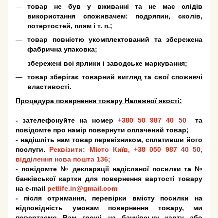
товар не був у вживанні та не має слідів
використання споживачем: подряпин, сколів,
потертостей, плям і т. п.;
товар повністю укомплектований та збережена
фабрична упаковка;
збережені всі ярлики і заводське маркування;
товар зберігає товарний вигляд та свої споживчі
властивості.
Процедура повернення товару Належної якості:
- зателефонуйте на номер
+380 50 987 40 50
та
повідомте про намір повернути оплачений товар;
- надішліть нам товар перевізником, сплативши його
послуги.
Реквізити: Місто Київ,
+38 050 987 40 50
,
відділення нова пошта 136;
- повідомте № декларації надісланої посилки та №
банківської картки для повернення вартості товару
на e-mail
petlife.in@gmail.com
- після отримання, перевірки вмісту посилки на
відповідність умовам повернення товару, ми
повертаємо Вам гроші на банківську карту або